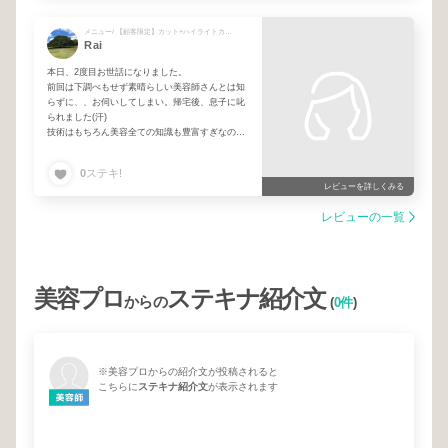
メニュー/ 【顧客限定】カット+ハイライトカラー
Rai
本日、2度目お世話になりました。
前回は下調べもせず素晴らしい美容師さんとは知
らずに、、お伺いしてしまい。帰宅後、息子に叱
られました(汗)
技術はもちろん美容全ての知識も豊富すぎなので
安心してお任せできます。
ヘルプのスタッフさんのご対応も素晴らしいで
0
ステキ!
す。
レビューを詳しくみる
引き続きよろしくお願いします。
レビューの一覧
美容プロ
ステキナ紹介文
からの
(
0件
)
※美容プロからの紹介文が投稿されると
こちらに
ステキナ紹介文
が表示されます