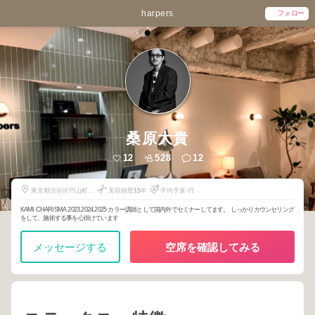
harpers
フォロー
桑原大貴
12
528
12
東京都渋谷区円山町5-
美容師歴
15
年
平均予算-円
3
KAMI CHARISMA 2023.2024.2025 カラー講師として国内外でセミナーしてます。 しっかりカウンセリング
をして、施術する事を心掛けています
メッセージする
空席を確認してみる