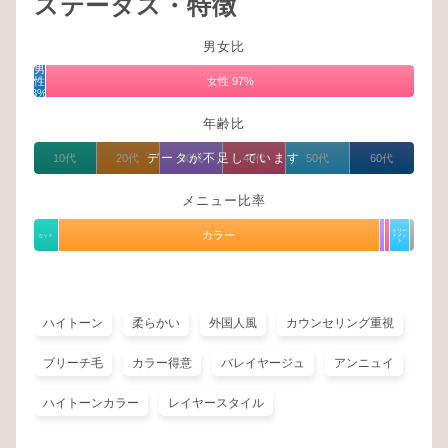
ステータス・特徴
男女比
男
性
女性 97%
3%
年齢比
データが不足しています
10代
20代
30代
40代
50代
60代
メニュー比率
トリー
カラー
カット
トメン
ト
ハイトーン
柔らかい
外国人風
カウンセリング重視
ブリーチ毛
カラー得意
バレイヤージュ
アンニュイ
ハイトーンカラー
レイヤースタイル