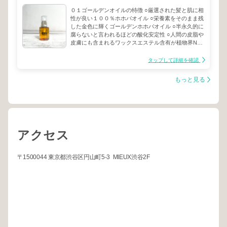
０１ゴールデンオイルの特徴 ○厳選された髪と肌に相
性が良い１００％ホホバオイル ○栄養素をそのまま残
した金色に輝くゴールデンホホバオイル ○半永久的に
腐らないと言われるほどの酸化安定性 ○人間の皮脂や
皮膚にも含まれるワックスエステル含有が植物界No.1
【容量】 100ml 【香り】 無香料（ほのかに香ばしい
香り） 香料は配合しておらず、微かに香ばしいホホ
タップして詳細を確認
バオイル独特の香り。 パフュームブーケを１滴〜２
プッシュに添加することで香りをカスタマイズするこ
もっと見る
とが可能です。 【金色のオイル】 よく目にする透明
なホホバオイルは、その精製過程でビタミンなどの有
効成分が壊れてしまっている証拠。ホホバオイル本来
の効果を得たいなら金色に輝くゴールデンホホバを。
【酸化しないオイル】 ホホバは米国カルフォルニア
地方〜メキシコ北西部の乾燥地帯に自生しているシモ
アクセス
ンジア科（ツゲ科）の常緑低木で、その種子から得た
油は半永久的に腐らないと言われるほどに非常に酸化
されにくく、対温度性に優れているため長期的な保存
が可能です。 保湿の持続力が高く、殺菌力もあり、
〒1500044 東京都渋谷区円山町5-3 MIEUX渋谷2F
感作性にも優れており、アトピー肌のスキンケアにお
いて理想的なオイルと言われています。 【人間の皮
脂に近い成分】 ホホバオイルにはワックスエステル
が非常に多く含まれています。植物界No.1の含有量を
誇るホバオイルのワックスエステルという成分は人間
の皮膚や皮脂にも含まれている成分で肌や髪の潤いや
弾力に欠かせない重要なものです。 ホホバが年間降
水量20mlの乾燥地帯でも生き抜くことができるのもこ