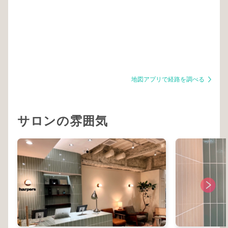
のワックスエステルの賜物なのです。 ホホバオイル
は97％がワックスエステルが占めています。 このワ
ックスエステルは人間の皮脂にも20~30％ほど含まれ
るため肌や髪への親和性、浸透性ともに非常に高いで
す。 スプリング８（大型放射光施設）では、他の植
物オイルでは毛髪表面付近で留まることに対し、ホホ
バオイルは毛髪表面ならず深部にも保持されることが
確認されているほど髪との相性は抜群です。 【基本
の使い方】 タオルドライ後、ドライヤーの前に
1/4~1/2プッシュほどをダメージの気になる毛先から
地図アプリで経路を調べる
つけます。手櫛やブラシで髪全体に馴染ませ、ドライ
ヤーで乾かします。 ドライ後、半プッシュ〜好みの
質感に合わせて髪に馴染ませることでしなやかでコシ
のある髪になります。 皮脂によく似た液状ワックス
なので非常に伸びがよく少量でも十分に効果を発揮す
サロンの雰囲気
るため、量に慣れるまでは少量を複数回に分けて使う
ことでムラなく付けることができます。 ※応用篇 □
スキンケア □頭皮クレンジング □ヘアパック □保湿レ
ンジング □ベビーマッサージオイル □アトピーケア
etc ホホバオイルはさまざまな活用方法がある非常に
優れた万能オイルです。