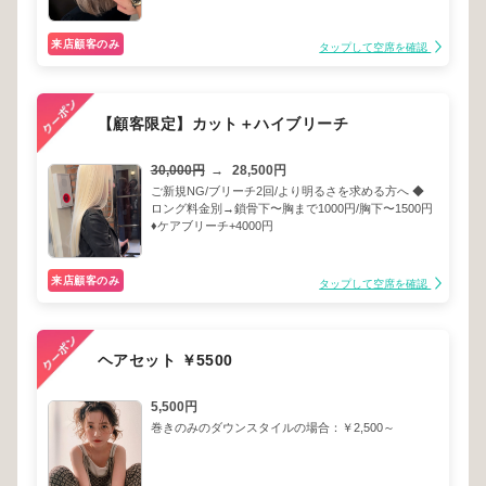
来店顧客のみ
タップして空席を確認
【顧客限定】カット＋ハイブリーチ
30,000円
→
28,500円
ご新規NG/ブリーチ2回/より明るさを求める方へ ◆
ロング料金別→鎖骨下〜胸まで1000円/胸下〜1500円
♦︎ケアブリーチ+4000円
来店顧客のみ
タップして空席を確認
ヘアセット ￥5500
5,500円
巻きのみのダウンスタイルの場合：￥2,500～