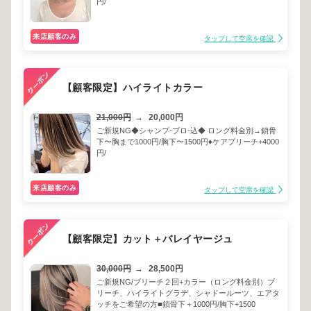
円/
来店顧客のみ
タップして空席を確認
【顧客限定】ハイライトカラー
21,000円
→
20,000円
ご新規NG◆シャンプ-ブロ-込◆ ロング料金別→鎖骨
下〜胸まで1000円/胸下〜1500円♦︎ケアブリーチ+4000
円/
来店顧客のみ
タップして空席を確認
【顧客限定】カット＋バレイヤージュ
30,000円
→
28,500円
ご新規NG/ブリーチ２回+カラー（ロング料金別）ブ
リーチ、ハイライトグラデ、シャドールーツ、エアタ
ッチをご希望の方■鎖骨下＋1000円/胸下+1500