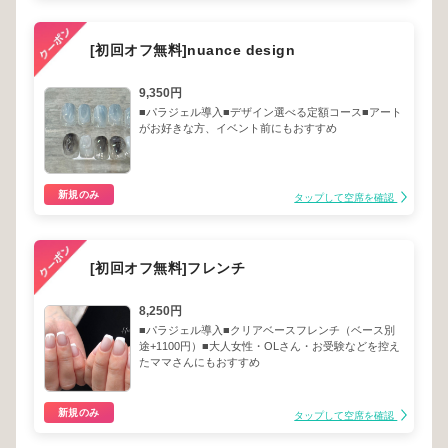
[初回オフ無料]nuance design
9,350円
■パラジェル導入■デザイン選べる定額コース■アート
がお好きな方、イベント前にもおすすめ
新規のみ
タップして空席を確認
[初回オフ無料]フレンチ
8,250円
■パラジェル導入■クリアベースフレンチ（ベース別
途+1100円）■大人女性・OLさん・お受験などを控え
たママさんにもおすすめ
新規のみ
タップして空席を確認