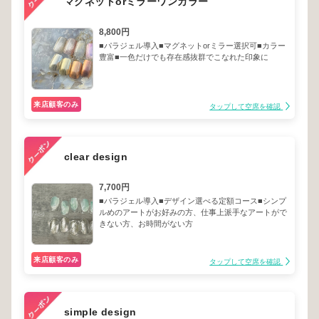
マグネットorミラーワンカラー
8,800円
■パラジェル導入■マグネットorミラー選択可■カラー
豊富■一色だけでも存在感抜群でこなれた印象に
来店顧客のみ
タップして空席を確認
clear design
7,700円
■パラジェル導入■デザイン選べる定額コース■シンプ
ルめのアートがお好みの方、仕事上派手なアートがで
きない方、お時間がない方
来店顧客のみ
タップして空席を確認
simple design