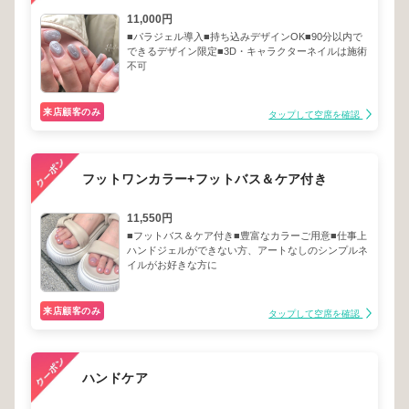
11,000円
■パラジェル導入■持ち込みデザインOK■90分以内で
できるデザイン限定■3D・キャラクターネイルは施術
不可
来店顧客のみ
タップして空席を確認
フットワンカラー+フットバス＆ケア付き
11,550円
■フットバス＆ケア付き■豊富なカラーご用意■仕事上
ハンドジェルができない方、アートなしのシンプルネ
イルがお好きな方に
来店顧客のみ
タップして空席を確認
ハンドケア