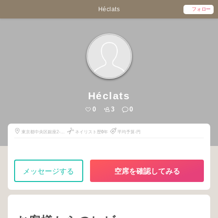
Héclats
フォロー
Héclats
0
3
0
東京都中央区銀座2-
ネイリスト歴
0
年
平均予算-円
14-5
メッセージする
空席を確認してみる