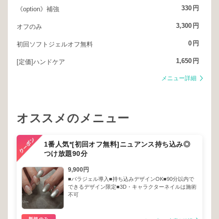
330
円
《option》補強
3,300
円
オフのみ
0
円
初回ソフトジェルオフ無料
1,650
円
[定価]ハンドケア
メニュー詳細
オススメのメニュー
1番人気*[初回オフ無料]ニュアンス持ち込み◎
つけ放題90分
9,900円
■パラジェル導入■持ち込みデザインOK■90分以内で
できるデザイン限定■3D・キャラクターネイルは施術
不可