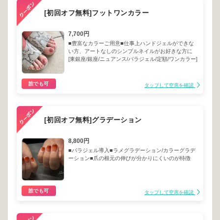
[初回オフ無料]フットワンカラー
7,700円
■豊富なカラーご用意■仕事上ハンドジェルができな
い方、アートなしのシンプルネイルがお好きな方に
[東銀座/銀座/ニュアンス/パラジェル/定額/ワンカラー]
誰でも可
タップして空席を確認
[初回オフ無料]グラデーション
8,800円
■パラジェル導入■ラメグラデーション/カラーグラデ
ーション■爪の根元の伸びが分かりにくいのが特徴
誰でも可
タップして空席を確認