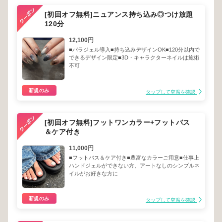
[初回オフ無料]ニュアンス持ち込み◎つけ放題
120分
12,100円
■パラジェル導入■持ち込みデザインOK■120分以内で
できるデザイン限定■3D・キャラクターネイルは施術
不可
新規のみ
タップして空席を確認
[初回オフ無料]フットワンカラー+フットバス
＆ケア付き
11,000円
■フットバス＆ケア付き■豊富なカラーご用意■仕事上
ハンドジェルができない方、アートなしのシンプルネ
イルがお好きな方に
新規のみ
タップして空席を確認