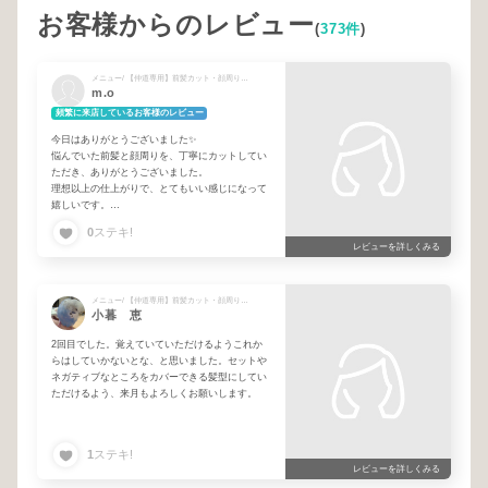
お客様からのレビュー
(
373件
)
メニュー/ 【仲道専用】前髪カット・顔周りカット(2回目以降)
m.o
頻繁に来店しているお客様のレビュー
今日はありがとうございました✨
悩んでいた前髪と顔周りを、丁寧にカットしてい
ただき、ありがとうございました。
理想以上の仕上がりで、とてもいい感じになって
嬉しいです。
お願いして本当に良かったです。またぜひよろし
0
ステキ!
くお願いします🙇‍♀️
レビューを詳しくみる
メニュー/ 【仲道専用】前髪カット・顔周りカット(2回目以降)
小暮 恵
2回目でした。覚えていていただけるようこれか
らはしていかないとな、と思いました。セットや
ネガティブなところをカバーできる髪型にしてい
ただけるよう、来月もよろしくお願いします。
1
ステキ!
レビューを詳しくみる