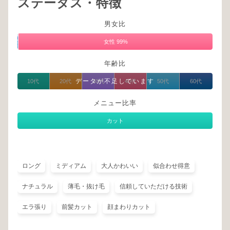
ステータス・特徴
男女比
男
性
女性 99%
1%
年齢比
データが不足しています
10代
20代
30代
40代
50代
60代
メニュー比率
カット
ロング
ミディアム
大人かわいい
似合わせ得意
ナチュラル
薄毛・抜け毛
信頼していただける技術
エラ張り
前髪カット
顔まわりカット