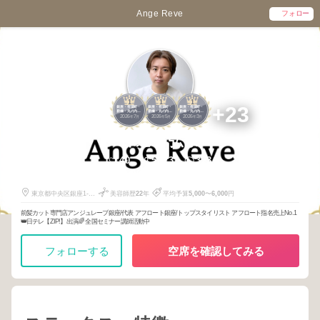
Ange Reve
フォロー
1
1
1
+23
銀座・有楽町・
銀座・有楽町・
銀座・有楽町・
新橋・丸の内・
新橋・丸の内・
新橋・丸の内・
2026
7
2026
5
2026
3
日本橋
日本橋
日本橋
年
月
年
月
年
月
仲道 弘泰
40
5423
373
東京都中央区銀座1-5-
美容師歴
22
年
平均予算
5,000
〜
6,000
円
1
前髪カット専門店アンジュレーブ銀座/代表 アフロート銀座/トップスタイリスト アフロート指名売上No.1
👑日テレ【ZIP!】出演🌈 全国セミナー講師活動中
フォローする
空席を確認してみる