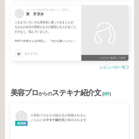
メニュー/ 【仲道専用】前髪カット・顔周りカット(初回)
實 芽里奈
これまでいろいろな美容室に通ってきましたが、
なかなか自分の理想どおりの髪型に仕上がること
が少なく、悩んでいました。
SNSで仲道さんを拝見し、「ぜひお願いしたい」
と思い来店しました。
0
ステキ!
私の希望をしっかり尊重してくださるだけでな
レビューを詳しくみる
く、プロならではのアドバイスも交えながら提案
していただき、とても満足のいく素敵な髪型に仕
レビューの一覧
上げていただきました。
本当にありがとうございました。またぜひお願い
したいです。
美容プロ
ステキナ紹介文
からの
(
0件
)
※美容プロからの紹介文が投稿されると
こちらに
ステキナ紹介文
が表示されます