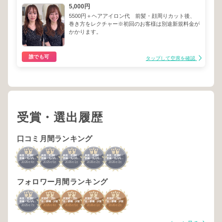
5,000円
5500円＋ヘアアイロン代 前髪・顔周りカット後、
巻き方をレクチャー※初回のお客様は別途新規料金が
かかります。
誰でも可
タップして空席を確認
受賞・選出履歴
口コミ月間ランキング
3
3
3
1
1
銀座・有楽町・
銀座・有楽町・
銀座・有楽町・
銀座・有楽町・
銀座・有楽町・
新橋・丸の内・
新橋・丸の内・
新橋・丸の内・
新橋・丸の内・
新橋・丸の内・
2026
4
2025
5
2026
1
2026
2
2026
3
日本橋
日本橋
日本橋
日本橋
日本橋
年
月
年
月
年
月
年
月
年
月
フォロワー月間ランキング
3
3
2
3
3
銀座・有楽町・
有楽町・日比
有楽町・日比
有楽町・日比
有楽町・日比
新橋・丸の内・
谷・新橋・汐留
谷・新橋・汐留
谷・新橋・汐留
谷・新橋・汐留
2025
7
2026
4
2025
5
2026
1
2026
2
日本橋
年
月
年
月
年
月
年
月
年
月