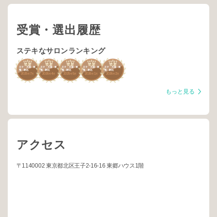
受賞・選出履歴
ステキなサロンランキング
3
3
3
3
3
王子・大塚・巣
王子・大塚・巣
王子・大塚・巣
王子・大塚・巣
王子・大塚・巣
鴨・駒込
鴨・駒込
鴨・駒込
鴨・駒込
鴨・駒込
2025
7
2026
4
2025
5
2026
1
2026
2
年
月
年
月
年
月
年
月
年
月
もっと見る
アクセス
〒1140002 東京都北区王子2-16-16 東郷ハウス1階