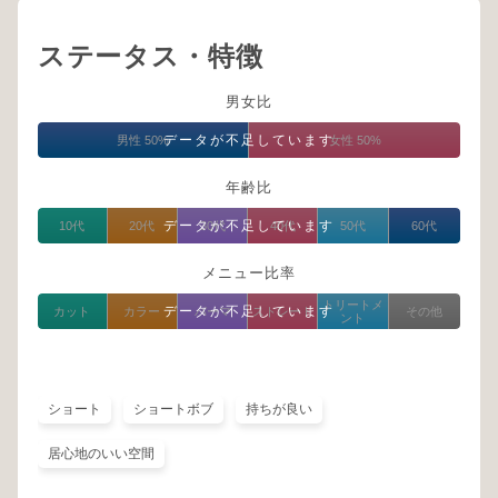
ステータス・特徴
男女比
データが不足しています
男性 50%
女性 50%
年齢比
データが不足しています
10代
20代
30代
40代
50代
60代
メニュー比率
トリートメ
データが不足しています
カット
カラー
パーマ
ストレート
その他
ント
ショート
ショートボブ
持ちが良い
居心地のいい空間