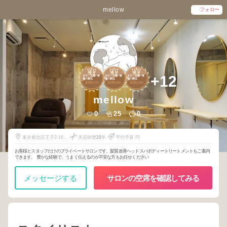
mellow
フォロー
3
3
3
+12
王子・大塚・巣
王子・大塚・巣
王子・大塚・巣
鴨・駒込
鴨・駒込
鴨・駒込
2026
7
2026
6
2026
5
年
月
年
月
年
月
mellow
0
25
0
東京都北区王子2-16-
美容師歴
20
年
平均予算-円
16
お客様とスタッフだけのプライベートサロンです。髪質改善ヘッドスパボディートリートメントもご案内
できます。 豊かな経験で、うまく伝えるのが不安な方もお任せください
メッセージする
サロンの空席を確認してみる