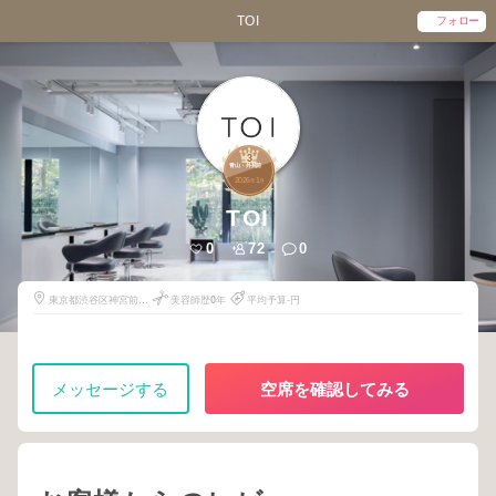
TOI
フォロー
3
青山・外苑前
2026
1
年
月
TOI
0
72
0
東京都渋谷区神宮前4-
美容師歴
0
年
平均予算-円
1-19
メッセージする
空席を確認してみる