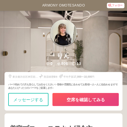
ARMONY OMOTESANDO
フォロー
りん
0
806
13
東京都渋谷区神宮前5-
美容師歴
6
年
平均予算
17,000
〜
18,000
円
52-2
パーマ初めての方も安心してお任せください✨ 骨格や雰囲気に合わせてお客様一人一人に似合わせます🫧
あなたにぴったりのパーマをご提案します♪
メッセージする
空席を確認してみる