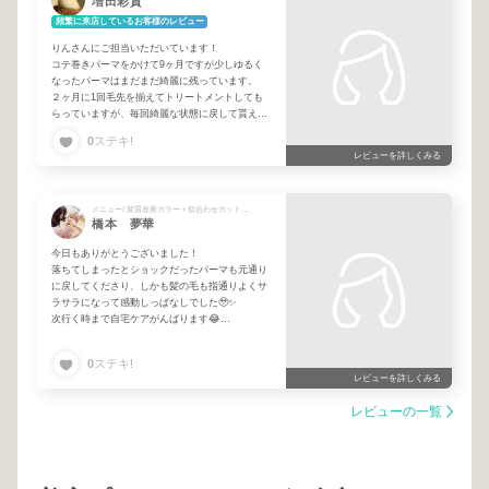
増田彩貴
頻繁に来店しているお客様のレビュー
りんさんにご担当いただいています！
コテ巻きパーマをかけて9ヶ月ですが少しゆるく
なったパーマはまだまだ綺麗に残っています。
２ヶ月に1回毛先を揃えてトリートメントしても
らっていますが、毎回綺麗な状態に戻して貰える
ので美容院へ行くのが楽しみです！
0
ステキ!
いつもお話にも付き合っていただき、スマホを見
レビューを詳しくみる
ている時はそっとしておいてくださるのでありが
たいです！
また10月にお願いします！
メニュー/ 髪質改善カラー＋似合わせカット＋髪質改善トリートメント
橋本 夢華
今日もありがとうございました！
落ちてしまったとショックだったパーマも元通り
に戻してくださり、しかも髪の毛も指通りよくサ
ラサラになって感動しっぱなしでした🥹✨
次行く時まで自宅ケアがんばります😂
いつまでも緊張してる私に優しく話しかけてくれ
るりんさん！笑
0
ステキ!
いつもありがとうございます！
レビューを詳しくみる
レビューの一覧