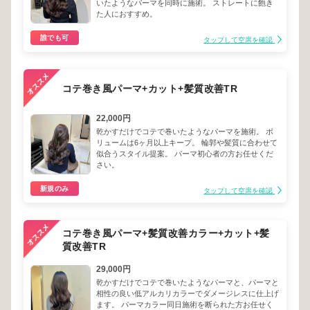
いたようなパーマを同時に施術。 ストレートに飽き
た人におすすめ。
誰でも可
タップして空席を確認
コテ巻き風パーマ+カット+髪質改善TR
22,000円
乾かすだけでコテで巻いたようなパーマを施術。 ボ
リュームは6ヶ月以上キープ。 輪郭や髪質に合わせて
似合うスタイル提案。 パーマ初心者の方お任せくだ
さい。
新規のみ
タップして空席を確認
コテ巻き風パーマ+髪質改善カラー+カット+髪
質改善TR
29,000円
乾かすだけでコテで巻いたようなパーマと、パーマと
相性の良い低アルカリカラーでダメージレスに仕上げ
ます。 パーマカラー同日施術を断られた方お任せく