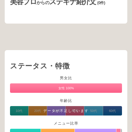
美容プロ
ステキナ紹介文
からの
(0件)
ステータス・特徴
男女比
女性 100%
年齢比
データが不足しています
10代
20代
30代
40代
50代
60代
メニュー比率
スト