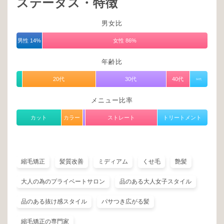
ステータス・特徴
男女比
男性 14%
女性 86%
年齢比
20代
30代
40代
50代
メニュー比率
カット
カラー
ストレート
トリートメント
縮毛矯正
髪質改善
ミディアム
くせ毛
艶髪
大人の為のプライベートサロン
品のある大人女子スタイル
品のある抜け感スタイル
パサつき広がる髪
縮毛矯正の専門家