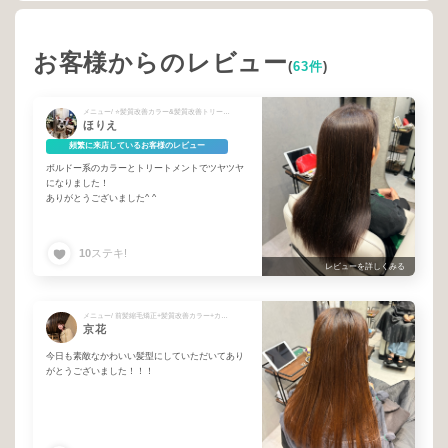
お客様からのレビュー
(
63件
)
メニュー/ ⭐️髪質改善カラー&髪質改善トリートメント
ほりえ
頻繁に来店しているお客様のレビュー
ボルドー系のカラーとトリートメントでツヤツヤ
になりました！
ありがとうございました^ ^
10
ステキ!
レビューを詳しくみる
メニュー/ 前髪縮毛矯正+髪質改善カラー+カット + ⭐️【追加】髪質改善トリートメント
京花
今日も素敵なかわいい髪型にしていただいてあり
がとうございました！！！