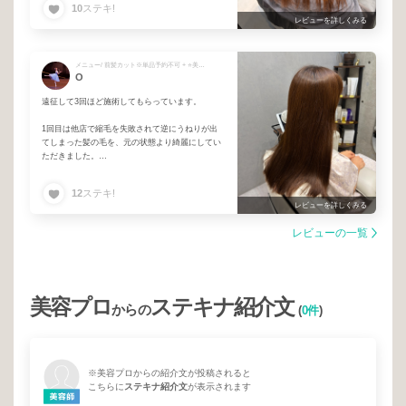
10
ステキ!
レビューを詳しくみる
メニュー/ 前髪カット※単品予約不可 + ⭐️美髪縮毛矯正+髪質改善カラー+髪質改善トリートメント
O
遠征して3回ほど施術してもらっています。
1回目は他店で縮毛を失敗されて逆にうねりが出
てしまった髪の毛を、元の状態より綺麗にしてい
ただきました。
短期間に2回かけるのはかなり抵抗がありました
が、お願いしてよかったです。
12
ステキ!
レビューを詳しくみる
技術は地元の縮毛のメニューもある美容室で「本
当に縮毛かけてる？本当ならかけた人上手いか
レビューの一覧
ら、縮毛はこれからもそっちでやった方がいい」
と言われるほどです。
毎朝苦戦するほど癖があるわけではない方も、頭
部のもわっと感とパヤ毛がなくなるので課金する
美容プロ
ステキナ紹介文
価値があると思っています。
からの
(
0件
)
顔周りの印象が思ったよりも変わります。
ネットに載せるような見た目の人間ではありませ
んが...逆に元が綺麗すぎるインフルエンサー的な
※美容プロからの紹介文が投稿されると
方より参考になるかもしれないので、画像もつけ
こちらに
ステキナ紹介文
が表示されます
ます。