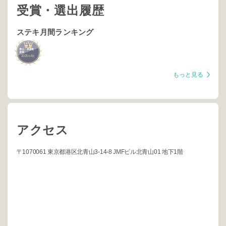
受賞・選出履歴
ステキ月間ランキング
3
青山・表参道・
原宿
2025
8
年
月
もっと見る
アクセス
〒1070061 東京都港区北青山3-14-8 JMFビル北青山01 地下1階