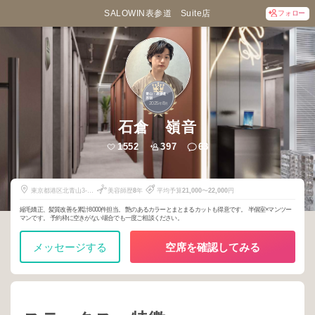
SALOWIN表参道 Suite店
フォロー
3
青山・表参道・
原宿
2025
8
年
月
石倉 嶺音
1552
397
63
東京都港区北青山3-
美容師歴
8
年
平均予算
21,000
〜
22,000
円
14-8
縮毛矯正、髪質改善を累計8000件担当。 艶のあるカラーとまとまるカットも得意です。 半個室×マンツー
マンです。 予約枠に空きがない場合でも一度ご相談ください。
メッセージする
空席を確認してみる