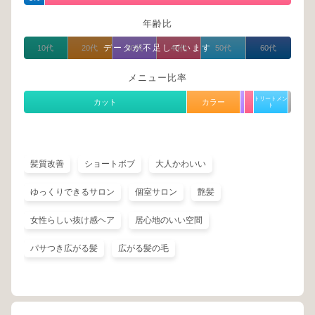
年齢比
データが不足しています
10代
20代
30代
40代
50代
60代
メニュー比率
トリートメン
カット
カラー
ト
髪質改善
ショートボブ
大人かわいい
ゆっくりできるサロン
個室サロン
艶髪
女性らしい抜け感ヘア
居心地のいい空間
パサつき広がる髪
広がる髪の毛