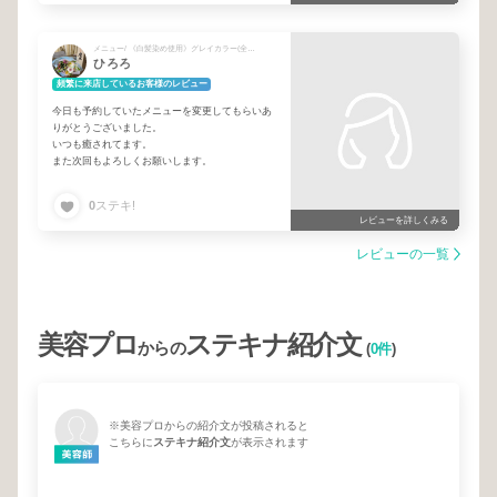
メニュー/ 《白髪染め使用》グレイカラー(全体)＋カット＋トリートメント + (+メニュー)トキカタハサミ※必ずカットか前髪カットと一緒にご予約下さい！ + NEW!!ケアストレート【美髪矯正】＋カット
ひろろ
頻繁に来店しているお客様のレビュー
今日も予約していたメニューを変更してもらいあ
りがとうございました。
いつも癒されてます。
また次回もよろしくお願いします。
0
ステキ!
レビューを詳しくみる
レビューの一覧
美容プロ
ステキナ紹介文
からの
(
0件
)
※美容プロからの紹介文が投稿されると
こちらに
ステキナ紹介文
が表示されます