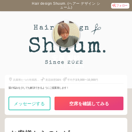
Hair design Shuum. (ヘアー デザイン シ
フォロー
ューム)
安原 梨紗
5
179
26
兵庫県たつの市揖西町
美容師歴
16
年
平均予算
9,000
〜
10,000
円
小神122
髪の悩みを少しでも解決できるようにご提案致します！
メッセージする
空席を確認してみる