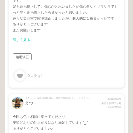
です。
髪も縮毛矯正して、傷むかと思いましたが傷む事なくサラサラでも
っと早く縮毛矯正したら良かったと思いました。
色々な美容室で縮毛矯正しましたが、個人的に１番良かったです
ありがとうございます
またお願いします
詳しく見る
縮毛矯正
0
ステキ!
メニュー/ 《2回目以降限定》髪質改善継続♪ + カット※シャンプー無
2025/07/04
えつ
来店年数/2年7ヶ月
来店回数/5回
今回も色々相談に乗ってくださり、
要望どおりの仕上がりになり満足しています^_^
ありがとうございました♪