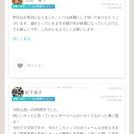
上田 泰子
来店年数/2年10ヶ月
頻繁に来店しているお客様のレビュー
来店回数/23回
昨日はお世話になりました。いつも綺麗にして頂いてありがとうご
ざいます。歳をとっていきますが髪の毛が綺麗になっていくのでと
ても嬉しいです。これからもよろしくお願いします。
詳しく見る
0
ステキ!
メニュー/ カット※シャンプー無 + 髪質改善トリートメント（プリンセスケア） + 【全体染め】カット＋カラー(全体)＋選べるトリートメント
2025/07/11
松下恭子
来店年数/2年10ヶ月
頻繁に来店しているお客様のレビュー
来店回数/20回
今回も憩いの2時間半でした。
特にハサミだと思っていたシザーコームがハサミでなかった事に驚
き！
今日で５日目ですが、今のところトップのボリュームも分目も大丈
夫！髪質改善も良好！カットの腕前も文句無し！前にも増して若返