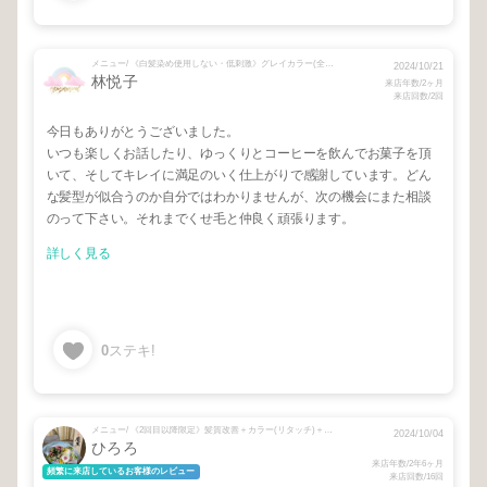
メニュー/ 《白髪染め使用しない・低刺激》グレイカラー(全体)＋カット＋TR
2024/10/21
林悦子
来店年数/2ヶ月
来店回数/2回
今日もありがとうございました。
いつも楽しくお話したり、ゆっくりとコーヒーを飲んでお菓子を頂
いて、そしてキレイに満足のいく仕上がりで感謝しています。どん
な髪型が似合うのか自分ではわかりませんが、次の機会にまた相談
のって下さい。それまでくせ毛と仲良く頑張ります。
詳しく見る
0
ステキ!
メニュー/ 《2回目以降限定》髪質改善＋カラー(リタッチ)＋カット♪
2024/10/04
ひろろ
来店年数/2年6ヶ月
頻繁に来店しているお客様のレビュー
来店回数/16回