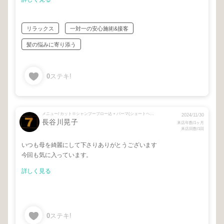
リラックス
一対一の安心施術&接客
髪の悩みに寄り添う
0
ステキ!
メニュー/ カット※シャンプーブロー込 + パーマ(ショートヘア価格)
2024/11/30
長谷川晃子
来店年数/1ヶ月
来店回数/1回
いつも母を綺麗にして下さりありがとうございます
今回も気に入っています。
詳しく見る
0
ステキ!