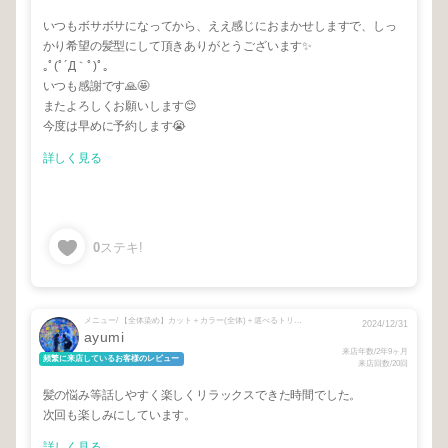
いつもボサボサになってから、ええ感じにおまかせしますで、しっ
かり希望の髪型にして頂きありがとうございます✨️
｡ﾟ(ﾟ´Д｀ﾟ)ﾟ｡
いつも感謝です🙏🤩
またよろしくお願いします😊
今度は早めに予約します😭
詳しく見る
0
ステキ!
メニュー/ 【全体染め】カット＋カラー(全体)＋選べるトリートメント
2024/12/31
ayumi
来店年数/2年9ヶ月
頻繁に来店しているお客様のレビュー
来店回数/20回
髪の悩み等話しやすく楽しくリラックスできた時間でした。
次回も楽しみにしています。
詳しく見る