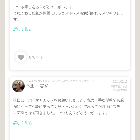
いつも癒しをありがとうございます。
うねうねした髪が綺麗になるとストレスも解消されてスッキリしま
す。
詳しく見る
0
ステキ!
メニュー/ カット※シャンプーブロー込 + パーマ(ショートヘア価格)
2024/09/13
池田 実和
来店年数/3ヶ月
来店回数/4回
今日は、パーマとカットをお願いしました。私の下手な説明でも親
身になって相談に乗ってくださったおかげで思ってた以上にステキ
に変身させて頂きました。いつもありがとうございます。
詳しく見る