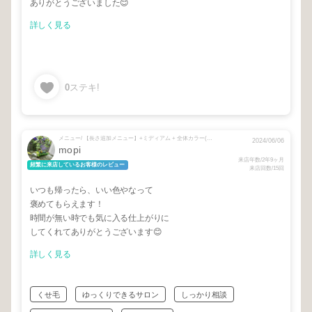
ありがとうございました😊
詳しく見る
0
ステキ!
メニュー/ 【長さ追加メニュー】+ミディアム + 全体カラー(ショートヘア価格)
2024/06/06
mopi
来店年数/2年9ヶ月
頻繁に来店しているお客様のレビュー
来店回数/15回
いつも帰ったら、いい色やなって
褒めてもらえます！
時間が無い時でも気に入る仕上がりに
してくれてありがとうございます😊
詳しく見る
くせ毛
ゆっくりできるサロン
しっかり相談