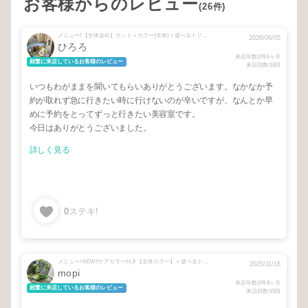
お客様からのレビュー
(26件)
メニュー/ 【全体染め】カット＋カラー(全体)＋選べるトリートメント + 【根本2cmまで】カット＋カラー(リタッチ)＋選べるトリートメント + (トキカタプラス)前髪カット
2026/06/05
ひろろ
来店年数/2年6ヶ月
頻繁に来店しているお客様のレビュー
来店回数/16回
いつもわがままを聞いてもらいありがとうございます。なかなか予
約が取れず急に行きたい時に行けないのが辛いですが、なんとか早
めに予約をとってずっと行きたい美容室です。
今日はありがとうございました。
詳しく見る
0
ステキ!
メニュー/ NEW!!ケアカラー付き【全体カラー】＋選べるトリートメント
2025/11/16
mopi
来店年数/2年9ヶ月
頻繁に来店しているお客様のレビュー
来店回数/15回