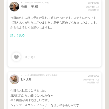
メニュー/ カット※シャンプー無
2024/07/12
池田 実和
来店年数/3ヶ月
来店回数/4回
今日は久しぶりに予約が取れて嬉しかったです。ステキにカットし
て頂きありがとうございました。息子も褒めてくれましたよ。これ
からもよろしくお願いしますね。
詳しく見る
0
ステキ!
メニュー/ 《2回目以降限定》髪質改善継続♪
2024/07/09
T.FUJI
来店年数/1年7ヶ月
来店回数/15回
今日もお世話になりました。
湿気に負けない髪になったかな～
早く梅雨が明けてほしいです。
シャンプー＆コンディショナーを使うのも楽しみです。