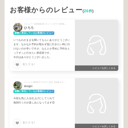
お客様からのレビュー
(
26件
)
メニュー/ 【全体染め】カット＋カラー(全体)＋選べるトリートメント + 【根本2cmまで】カット＋カラー(リタッチ)＋選べるトリートメント + (トキカタプラス)前髪カット
ひろろ
頻繁に来店しているお客様のレビュー
いつもわがままを聞いてもらいありがとうござい
ます。なかなか予約が取れず急に行きたい時に行
けないのが辛いですが、なんとか早めに予約をと
ってずっと行きたい美容室です。
今日はありがとうございました。
0
ステキ!
レビューを詳しくみる
メニュー/ NEW!!ケアカラー付き【全体カラー】＋選べるトリートメント
mopi
頻繁に来店しているお客様のレビュー
今回も気に入る仕上げにしてくれて
毎回行くのが楽しみになってます😊
0
ステキ!
レビューを詳しくみる