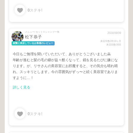
0
ステキ!
メニュー/ カット※シャンプー無
2024/09/09
松下恭子
来店年数/2年10ヶ月
頻繁に来店しているお客様のレビュー
来店回数/20回
今日もご無理を聞いていただいて、ありがとうございました🙇
年齢が進むと髪の毛の癖が益々酷くなって、鏡を見るたびに嫌にな
ります。が、リサさんの美容室にお邪魔すると、その気分も晴れ晴
れ、スッキリとします。今の雰囲気がずっ〜と続く美容室でありま
すように…！
詳しく見る
0
ステキ!