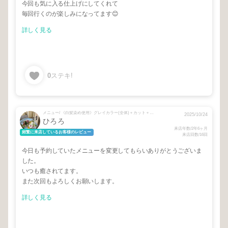
今回も気に入る仕上げにしてくれて
毎回行くのが楽しみになってます😊
詳しく見る
0
ステキ!
メニュー/ 《白髪染め使用》グレイカラー(全体)＋カット＋トリートメント + (+メニュー)トキカタハサミ※必ずカットか前髪カットと一緒にご予約下さい！ + NEW!!ケアストレート【美髪矯正】＋カット
2025/10/24
ひろろ
来店年数/2年6ヶ月
頻繁に来店しているお客様のレビュー
来店回数/16回
今日も予約していたメニューを変更してもらいありがとうございま
した。
いつも癒されてます。
また次回もよろしくお願いします。
詳しく見る