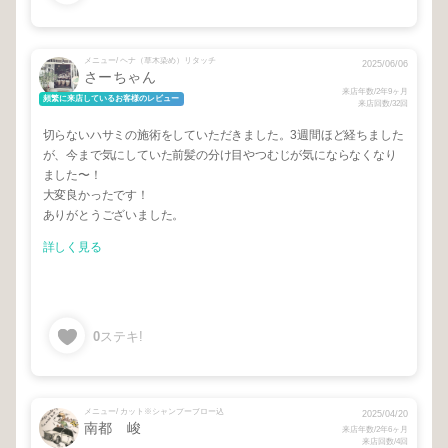
メニュー/ ヘナ（草木染め）リタッチ
2025/06/06
さーちゃん
来店年数/2年9ヶ月
頻繁に来店しているお客様のレビュー
来店回数/32回
切らないハサミの施術をしていただきました。3週間ほど経ちました
が、今まで気にしていた前髪の分け目やつむじが気にならなくなり
ました〜！
大変良かったです！
ありがとうございました。
詳しく見る
0
ステキ!
メニュー/ カット※シャンプーブロー込
2025/04/20
南都 峻
来店年数/2年6ヶ月
来店回数/4回