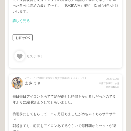
った自分に満足の最近で〜す。「TOKIKATA」施術、次回もぜひお願
いします。
詳しく見る
お任せOK
0
ステキ!
メニュー/ 《2回目以降限定》髪質改善継続♪ + ポイントストレート + ポイント髪質改善トリートメント
2025/07/04
まさまさ
来店年数/1年11ヶ月
来店回数/8回
毎日毎日アイロンをあてて髪が傷むし時間もかかるしだったので５
年ぶりに縮毛矯正をしてもらいました。
梅雨前にしてもらって、２ヶ月経ちましたがめちゃくちゃサラサラ
で
朝起きても、前髪をアイロンあてるぐらいで毎日朝からセットが楽