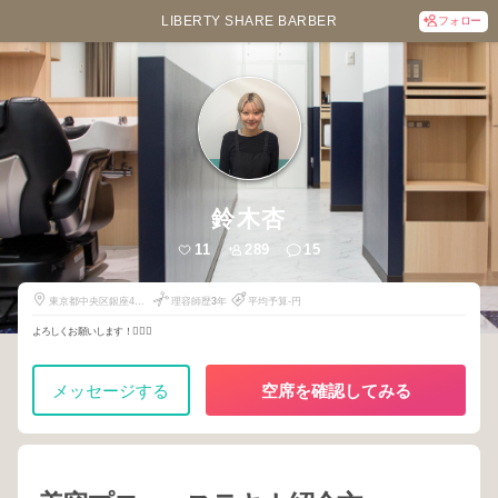
LIBERTY SHARE BARBER
フォロー
鈴木杏
11
289
15
東京都中央区銀座4丁
理容師歴
3
年
平均予算-円
目10-14
よろしくお願いします！🙇🏻‍♀️
メッセージする
空席を確認してみる