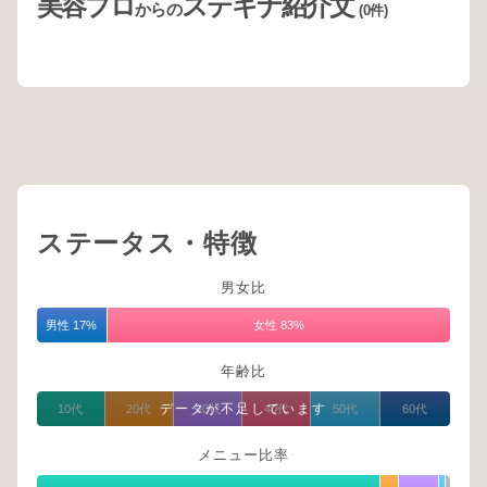
美容プロ
ステキナ紹介文
からの
(0件)
ステータス・特徴
男女比
男性 17%
女性 83%
年齢比
データが不足しています
10代
20代
30代
40代
50代
60代
メニュー比率