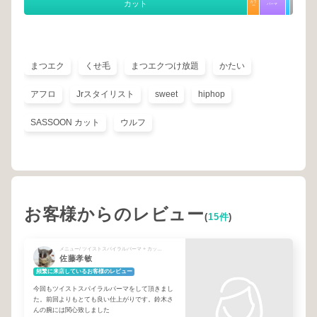
カット
カラ
パーマ
ー
まつエク
くせ毛
まつエクつけ放題
かたい
アフロ
Jrスタイリスト
sweet
hiphop
SASSOON カット
ウルフ
お客様からのレビュー
(
15件
)
メニュー/ ツイストスパイラルパーマ + カット×シェービング（眉毛込）
佐藤孝敏
頻繁に来店しているお客様のレビュー
今回もツイストスパイラルパーマをして頂きまし
た。前回よりもとても良い仕上がりです。鈴木さ
んの腕には関心致しました