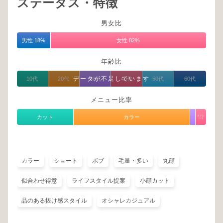
ステータス・特徴
男女比
男性 18%
女性 82%
年齢比
データが不足しています
10代
20代
30代
40代
50代
60代
メニュー比率
カット
カラー
ストレ
ート
カラー
ショート
ボブ
毛量・多い
丸顔
似合わせ得意
ライフスタイル提案
小顔カット
品のある抜け感スタイル
オシャレカジュアル