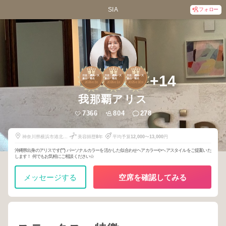
SIA
フォロー
1
1
1
+14
日吉・綱島・大
日吉・綱島・大
日吉・綱島・大
倉山・菊名
倉山・菊名
倉山・菊名
2026
3
2026
1
2025
10
年
月
年
月
年
月
我那覇アリス
7366
804
278
神奈川県横浜市港北区
美容師歴
8
年
平均予算
12,000
〜
13,000
円
大倉山1-16-8
沖縄県出身のアリスです(^^) パーソナルカラーを活かした似合わせヘアカラーやヘアスタイルをご提案いた
します！ 何でもお気軽にご相談ください☆
メッセージする
空席を確認してみる