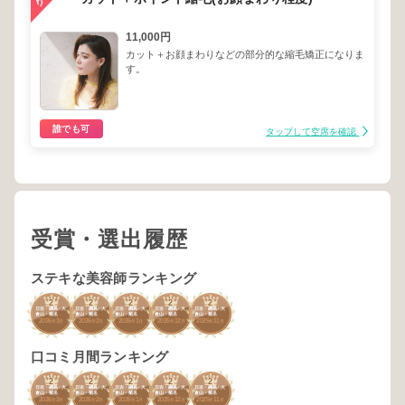
11,000円
カット＋お顔まわりなどの部分的な縮毛矯正になりま
す。
誰でも可
タップして空席を確認
受賞・選出履歴
ステキな美容師ランキング
2
2
2
2
2
日吉・綱島・大
日吉・綱島・大
日吉・綱島・大
日吉・綱島・大
日吉・綱島・大
倉山・菊名
倉山・菊名
倉山・菊名
倉山・菊名
倉山・菊名
2026
3
2026
2
2026
1
2025
12
2025
11
年
月
年
月
年
月
年
月
年
月
口コミ月間ランキング
2
2
2
2
2
日吉・綱島・大
日吉・綱島・大
日吉・綱島・大
日吉・綱島・大
日吉・綱島・大
倉山・菊名
倉山・菊名
倉山・菊名
倉山・菊名
倉山・菊名
2026
3
2026
2
2026
1
2025
12
2025
11
年
月
年
月
年
月
年
月
年
月