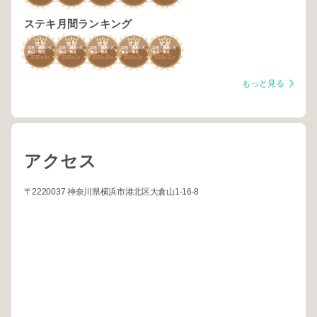
ステキ月間ランキング
1
1
1
2
2
日吉・綱島・大
日吉・綱島・大
日吉・綱島・大
日吉・綱島・大
日吉・綱島・大
倉山・菊名
倉山・菊名
倉山・菊名
倉山・菊名
倉山・菊名
2026
3
2026
1
2025
10
2026
2
2025
11
年
月
年
月
年
月
年
月
年
月
もっと見る
アクセス
〒2220037 神奈川県横浜市港北区大倉山1-16-8