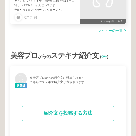
後ろももちろんですが、横の耳の上の所は本当に
刈り上げて良かったと思ってます。
今日やって頂いたカール？ウェーブ？
もたまにやってみようかなーと。
0
ステキ!
できたら良いですが😆
レビューを詳しくみる
レビューの一覧
美容プロ
ステキナ紹介文
からの
(
0件
)
※美容プロからの紹介文が投稿されると
こちらに
ステキナ紹介文
が表示されます
紹介文を投稿する方法