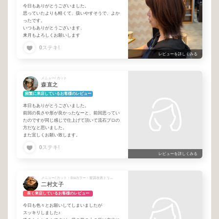
今日もありがとうございました。
思っていたよりも軽くて、扱いやすそうで、よか
ったです。
いつもありがとうございます、
来月もよろしくお願いします
0
ステキ!
レビューを詳しくみる
メニュー/ カット
森直之
頻繁に来店しているお客様のレビュー
本日もありがとうございました。
前回の長さや形が良かったなーと、前回思ってい
たのですが同じ感じで仕上げて頂いて流石プロの
方だなと思いました。
また宜しくお願い致します。
0
ステキ!
レビューを詳しくみる
メニュー/ カット・Siaカラー・髪質改善トリートメント
二村文子
長く来店しているお客様のレビュー
今日も色々とお願いしてしまいましたが
スッキリしました♪