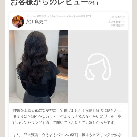
お客様からのレビュー
(2件)
メニュー/ 髪質改善コテ巻き風パーマ＋カット＋髪質改善TR
2025/12/02
安江真吏亜
来店年数/1ヶ月
来店回数/1回
理想を上回る素敵な髪型にして頂けました！前髪も輪郭に似合わせ
るようにと細やかなカット、何よりも「私のなりたい髪型」を丁寧
にカウンセリングを通して聞いて下さりとても嬉しかったです。
また、私の髪質に合うようパーマの薬剤、機器もヒアリングや効き