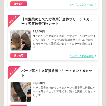
誰でも可
タップして空席を確認
【白髪染めしてた方専用】全体ブリーチ＋カラ
ー＋髪質改善TR+カット
28,600円
🔰これから白髪染めを卒業し白髪ぼかしを初める方は
こちら 弱いブリーチで白髪染め履歴を消し白髪ぼか
しカラーをして透明感のあるヘアカラーを楽しめま
す。
誰でも可
タップして空席を確認
パーマ落とし✖︎髪質改善トリートメント✖︎カッ
ト
19,800円
パーマ美容室だからこそダメージを最小限に綺麗にパ
ーマを落とすことが可能です。艶々な美髪にリセット
します。