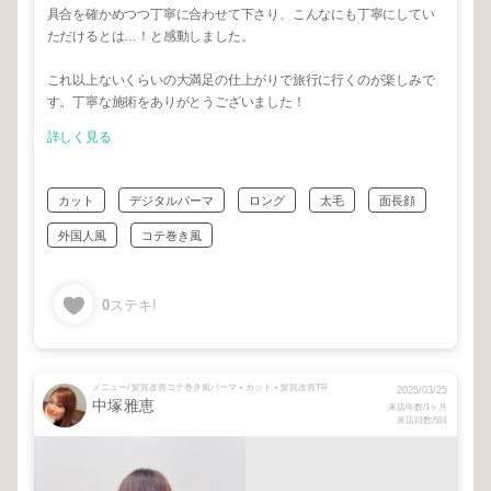
具合を確かめつつ丁寧に合わせて下さり、こんなにも丁寧にしてい
ただけるとは…！と感動しました。
これ以上ないくらいの大満足の仕上がりで旅行に行くのが楽しみで
す。丁寧な施術をありがとうございました！
詳しく見る
カット
デジタルパーマ
ロング
太毛
面長顔
外国人風
コテ巻き風
0
ステキ!
メニュー/ 髪質改善コテ巻き風パーマ＋カット＋髪質改善TR
2025/03/25
中塚雅恵
来店年数/1ヶ月
来店回数/5回