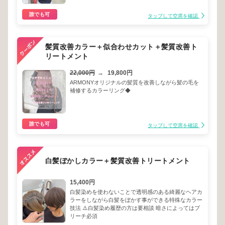
誰でも可
タップして空席を確認
髪質改善カラー＋似合わせカット＋髪質改善ト
リートメント
22,000円
→
19,800円
ARMONYオリジナルの髪質を改善しながら髪の毛を
補修するカラーリング◆
誰でも可
タップして空席を確認
白髪ぼかしカラー＋髪質改善トリートメント
15,400円
白髪染めを使わないことで透明感のある綺麗なヘアカ
ラーをしながら白髪をぼかす事ができる特殊なカラー
技法 ⚠️白髪染め履歴の方は要相談 暗さによってはブ
リーチ必須