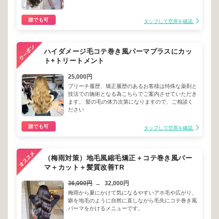
誰でも可
タップして空席を確認
ハイダメージ毛コテ巻き風パーマプラスにカッ
ト+トリートメント
25,000円
ブリーチ履歴、矯正履歴のあるお客様は特殊な薬剤と
技法での施術となる為こちらでご案内させていただき
ます。 髪の毛の体力次第になりますので、ご相談く
ださい
誰でも可
タップして空席を確認
（梅雨対策）地毛風縮毛矯正＋コテ巻き風パー
マ＋カット＋髪質改善TR
36,000円
→
32,000円
梅雨から夏にかけて気になるやすいアホ毛や広がり、
癖を地毛のように自然に直しながら毛先にコテ巻き風
パーマをかけるメニューです。