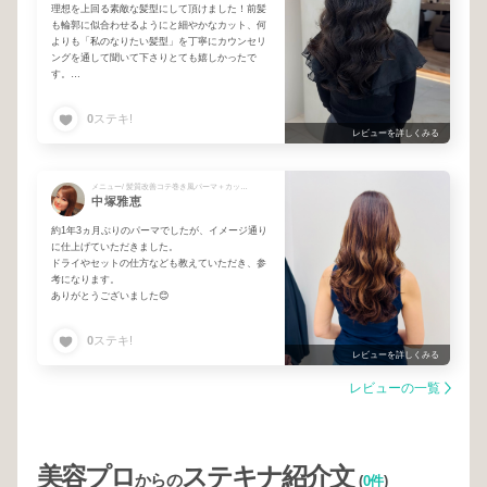
理想を上回る素敵な髪型にして頂けました！前髪
も輪郭に似合わせるようにと細やかなカット、何
よりも「私のなりたい髪型」を丁寧にカウンセリ
ングを通して聞いて下さりとても嬉しかったで
す。
また、私の髪質に合うようパーマの薬剤、機器も
0
ステキ!
ヒアリングや効き具合を確かめつつ丁寧に合わせ
レビューを詳しくみる
て下さり、こんなにも丁寧にしていただけると
は…！と感動しました。
これ以上ないくらいの大満足の仕上がりで旅行に
メニュー/ 髪質改善コテ巻き風パーマ＋カット＋髪質改善TR
中塚雅恵
行くのが楽しみです。丁寧な施術をありがとうご
ざいました！
約1年3ヵ月ぶりのパーマでしたが、イメージ通り
に仕上げていただきました。
ドライやセットの仕方なども教えていただき、参
考になります。
ありがとうございました😊
0
ステキ!
レビューを詳しくみる
レビューの一覧
美容プロ
ステキナ紹介文
からの
(
0件
)