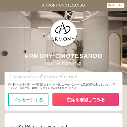
ARMONY OMOTESANDO
フォロー
ARMONY OMOTESANDO
2
1527
2
東京都渋谷区神宮前5-
美容師歴
0
年
平均予算-円
52-2
日本初のコテ巻き風パーマ専門店 まるでコテで巻いたみたいなパーマと話題 薬剤は全てオリジナル ダメ
ージレス、髪質改善、似合わせデザイン なんでもお任せください。
メッセージする
空席を確認してみる