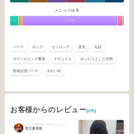
メニュー比率
スト
パーマ
カット
レー
ト
パーマ
ロング
セミロング
直毛
丸顔
カウンセリング重視
ナチュラル
ゆったりとした空間
形状記憶パーマ
きれいめ
お客様からのレビュー
(
2件
)
メニュー/ 髪質改善コテ巻き風パーマ＋カット＋髪質改善TR
安江真吏亜