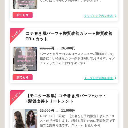
リングはしっかりと行わせていただきます。
誰でも可
タップして空席を確認
コテ巻き風パーマ＋髪質改善カラー＋髪質改善
TR＋カット
28,600円
→
26,400円
パーマとカラーのフルコースメニュー♪同時施術でも
傷みにくい特殊なカラー剤を使用しております。イメ
チェンしたい方におすすめです♪
誰でも可
タップして空席を確認
【モニター募集】コテ巻き風パーマ+カット
+髪質改善トリートメント
22,000円
→
11,000円
4/13〜17日 限定 【指名なし予約限定】 jrスタイリ
ストが担当致します。経験を積むために期間限定で半
額でご案内可能です。クレーム.お直し不可