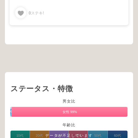
0
ステキ!
ステータス・特徴
男女比
男
性
女性 99%
1%
年齢比
データが不足しています
10代
20代
30代
40代
50代
60代