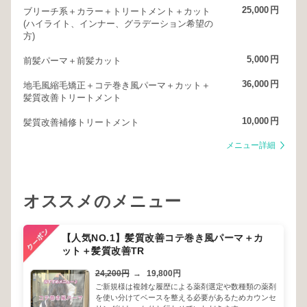
25,000
円
ブリーチ系＋カラー＋トリートメント＋カット
(ハイライト、インナー、グラデーション希望の
方)
5,000
円
前髪パーマ＋前髪カット
36,000
円
地毛風縮毛矯正＋コテ巻き風パーマ＋カット＋
髪質改善トリートメント
10,000
円
髪質改善補修トリートメント
メニュー詳細
オススメのメニュー
【人気NO.1】髪質改善コテ巻き風パーマ＋カ
ット＋髪質改善TR
24,200円
→
19,800円
ご新規様は複雑な履歴による薬剤選定や数種類の薬剤
を使い分けてベースを整える必要があるためカウンセ