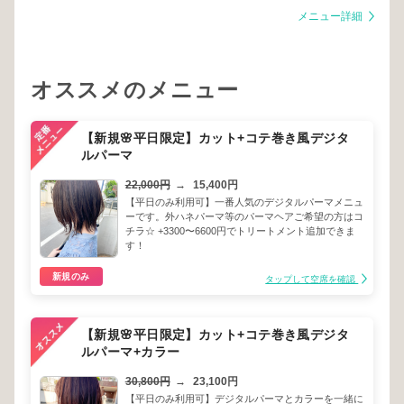
メニュー詳細
オススメのメニュー
【新規🌸平日限定】カット+コテ巻き風デジタ
ルパーマ
22,000円
→
15,400円
【平日のみ利用可】一番人気のデジタルパーマメニュ
ーです。外ハネパーマ等のパーマヘアご希望の方はコ
チラ☆ +3300〜6600円でトリートメント追加できま
す！
新規のみ
タップして空席を確認
【新規🌸平日限定】カット+コテ巻き風デジタ
ルパーマ+カラー
30,800円
→
23,100円
【平日のみ利用可】デジタルパーマとカラーを一緒に