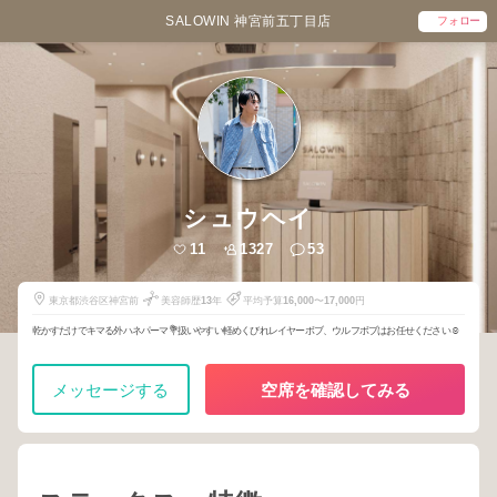
SALOWIN 神宮前五丁目店
フォロー
シュウヘイ
11
1327
53
東京都渋谷区神宮前
美容師歴
13
年
平均予算
16,000
〜
17,000
円
乾かすだけでキマる外ハネパーマ💐扱いやすい軽めくびれレイヤーボブ、ウルフボブはお任せください☺️
メッセージする
空席を確認してみる