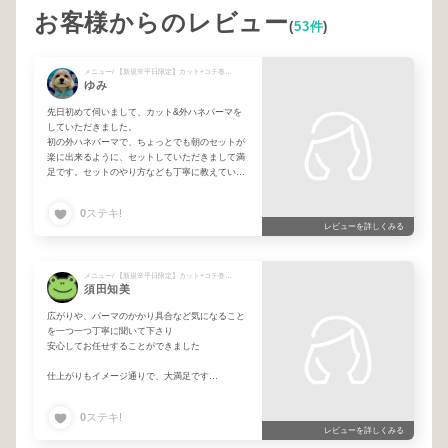
お客様からのレビュー
(
53件
)
メニュー/ 【新規🌸平日限定】カット+コテ巻き風デジタルパーマ
ゆみ
先日初めて伺いまして、カット&外ハネパーマを
していただきました。
初の外ハネパーマで、ちょっとでも朝のセットが
楽に出来るように、セットしていただきまして満
足です。セットのやり方なども丁寧に教えていた
だきました。
またカラーでお願いします。
0
ステキ!
レビューを詳しくみる
メニュー/ 【新規🌸平日限定】カット+コテ巻き風デジタルパーマ+カラー
須田知美
広がりや、パーマのかかり具合など気になること
を一つ一つ丁寧に聞いて下さり
安心してお任せすることができました
仕上がりもイメージ通りで、大満足です
またお願いしたいと思います
0
ステキ!
レビューを詳しくみる
ありがとうございました♪