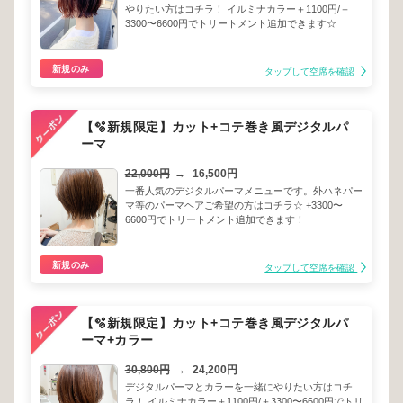
やりたい方はコチラ！ イルミナカラー＋1100円/＋
3300〜6600円でトリートメント追加できます☆
新規のみ
タップして空席を確認
【🫧新規限定】カット+コテ巻き風デジタルパ
ーマ
22,000円
→
16,500円
一番人気のデジタルパーマメニューです。外ハネパー
マ等のパーマヘアご希望の方はコチラ☆ +3300〜
6600円でトリートメント追加できます！
新規のみ
タップして空席を確認
【🫧新規限定】カット+コテ巻き風デジタルパ
ーマ+カラー
30,800円
→
24,200円
デジタルパーマとカラーを一緒にやりたい方はコチ
ラ！ イルミナカラー＋1100円/＋3300〜6600円でトリ