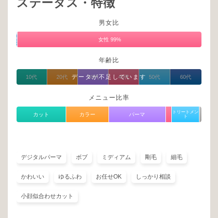
ステータス・特徴
男女比
男
性
女性 99%
1%
年齢比
データが不足しています
10代
20代
30代
40代
50代
60代
メニュー比率
トリートメン
カット
カラー
パーマ
ト
デジタルパーマ
ボブ
ミディアム
剛毛
細毛
かわいい
ゆるふわ
お任せOK
しっかり相談
小顔似合わせカット