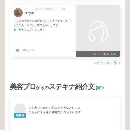
メニュー/ 【新規🌸平日限定】カット+コテ巻き風デジタルパーマ
ユウキ
インスタで見た写真通りにしていただけました！
カウンセリングも丁寧で良かったです。
ありがとうございました！
0
ステキ!
レビューを詳しくみる
レビューの一覧
美容プロ
ステキナ紹介文
からの
(
0件
)
※美容プロからの紹介文が投稿されると
こちらに
ステキナ紹介文
が表示されます