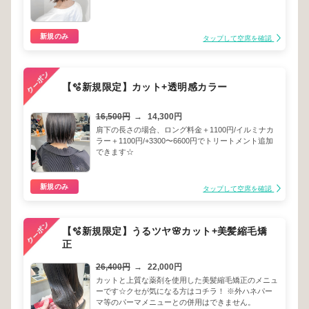
新規のみ
タップして空席を確認
【🫧新規限定】カット+透明感カラー
16,500円
→
14,300円
肩下の長さの場合、ロング料金＋1100円/イルミナカ
ラー＋1100円/+3300〜6600円でトリートメント追加
できます☆
新規のみ
タップして空席を確認
【🫧新規限定】うるツヤ🌸カット+美髪縮毛矯
正
26,400円
→
22,000円
カットと上質な薬剤を使用した美髪縮毛矯正のメニュ
ーです☆クセが気になる方はコチラ！ ※外ハネパー
マ等のパーマメニューとの併用はできません。