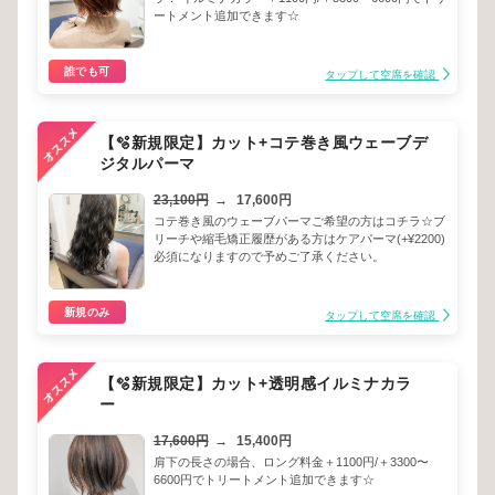
ートメント追加できます☆
誰でも可
タップして空席を確認
【🫧新規限定】カット+コテ巻き風ウェーブデ
ジタルパーマ
23,100円
→
17,600円
コテ巻き風のウェーブパーマご希望の方はコチラ☆ブ
リーチや縮毛矯正履歴がある方はケアパーマ(+¥2200)
必須になりますので予めご了承ください。
新規のみ
タップして空席を確認
【🫧新規限定】カット+透明感イルミナカラ
ー
17,600円
→
15,400円
肩下の長さの場合、ロング料金＋1100円/＋3300〜
6600円でトリートメント追加できます☆