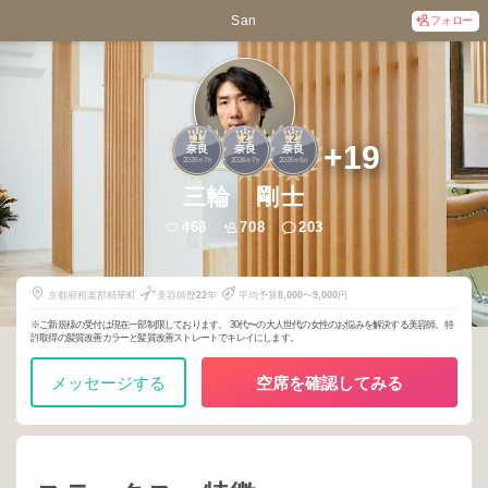
San
フォロー
1
2
2
+19
奈良
奈良
奈良
2026
7
2026
7
2026
6
年
月
年
月
年
月
三輪 剛士
468
708
203
京都府相楽郡精華町
美容師歴
22
年
平均予算
8,000
〜
9,000
円
※ご新規様の受付は現在一部制限しております。 30代〜の大人世代の女性のお悩みを解決する美容師。特
許取得の髪質改善カラーと髪質改善ストレートでキレイにします。
メッセージする
空席を確認してみる