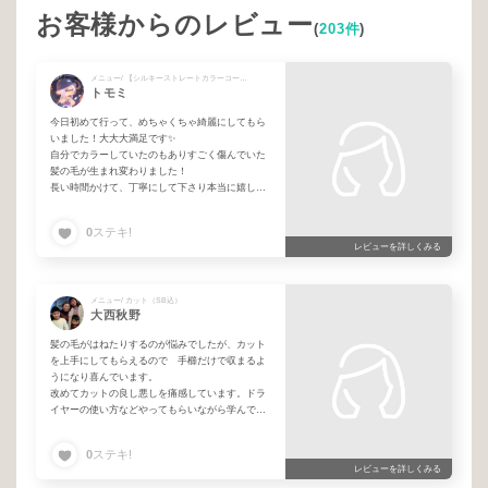
お客様からのレビュー
(
203件
)
メニュー/ 【シルキーストレートカラーコース】シルキーST＋カラーカット
トモミ
今日初めて行って、めちゃくちゃ綺麗にしてもら
いました！大大大満足です✨
自分でカラーしていたのもありすごく傷んでいた
髪の毛が生まれ変わりました！
長い時間かけて、丁寧にして下さり本当に嬉しか
ったです！
ありがとぉございました
0
ステキ!
レビューを詳しくみる
メニュー/ カット（SB込）
大西秋野
髪の毛がはねたりするのが悩みでしたが、カット
を上手にしてもらえるので 手櫛だけで収まるよ
うになり喜んでいます。
改めてカットの良し悪しを痛感しています。ドラ
イヤーの使い方などやってもらいながら学んでま
ねるようにしています。
ありがとうございます🙇‍♀️
0
ステキ!
レビューを詳しくみる