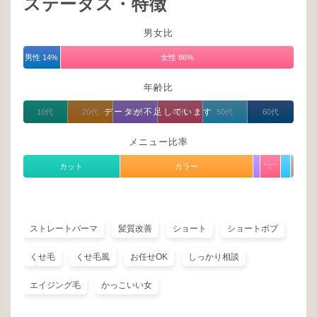
ステータス・特徴
男女比
男性 14%
女性 86%
年齢比
データが不足しています
10代
20代
30代
40代
50代
60代
メニュー比率
カット
カラー
ストレー
ト
ストレートパーマ
髪質改善
ショート
ショートボブ
くせ毛
くせ毛風
お任せOK
しっかり相談
エイジング毛
かっこいい女