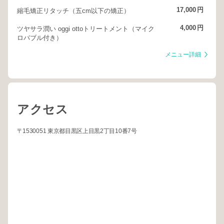
17,000
円
縮毛矯正リタッチ（五cm以下の矯正）
4,000
円
ツヤサラ潤い oggi ottoトリートメント（マイク
ロバブル付き）
メニュー詳細
アクセス
〒1530051 東京都目黒区上目黒2丁目10番7号