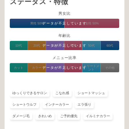
ステータス・特徴
男女比
データが不足しています
男性 50%
女性 50%
年齢比
データが不足しています
10代
20代
30代
40代
50代
60代
メニュー比率
トリートメ
データが不足しています
カット
カラー
パーマ
ストレート
その他
ント
ゆっくりできるサロン
こなれ感
ショートマッシュ
ショートウルフ
インナーカラー
エラ張り
ダメージ毛
きれいめ
ご予約優先
イルミナカラー