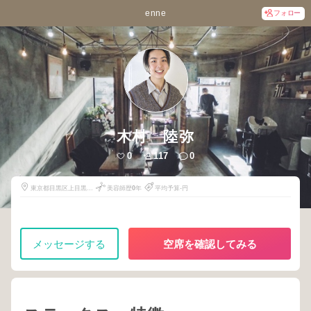
enne
フォロー
木村 陸弥
0
117
0
東京都目黒区上目黒2
美容師歴
0
年
平均予算-円
丁目10番7号
メッセージする
空席を確認してみる