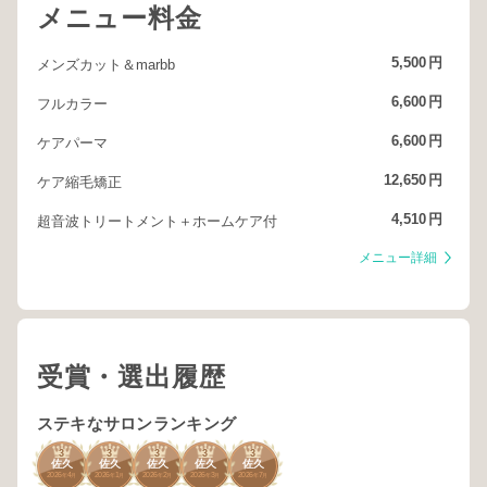
メニュー料金
5,500
円
メンズカット＆marbb
6,600
円
フルカラー
6,600
円
ケアパーマ
12,650
円
ケア縮毛矯正
4,510
円
超音波トリートメント＋ホームケア付
メニュー詳細
受賞・選出履歴
ステキなサロンランキング
3
3
3
3
3
佐久
佐久
佐久
佐久
佐久
2026
4
2026
1
2026
2
2026
3
2026
7
年
月
年
月
年
月
年
月
年
月