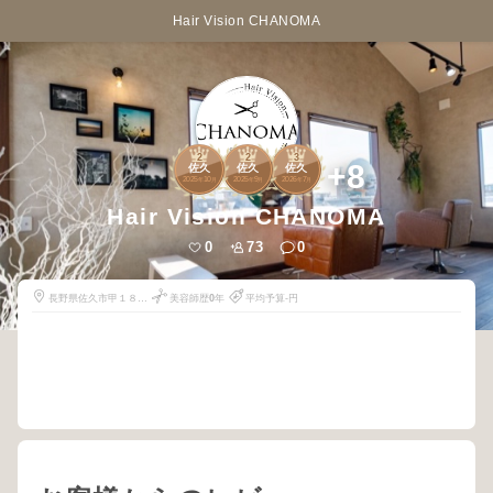
Hair Vision CHANOMA
2
2
3
+8
佐久
佐久
佐久
2025
10
2025
9
2026
7
年
月
年
月
年
月
Hair Vision CHANOMA
0
73
0
長野県佐久市甲１８３
美容師歴
0
年
平均予算-円
６－１６
CHANOMA