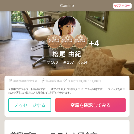
Camino
フォロー
1
1
1
+4
博多・祇園・住
博多・祇園・住
博多・祇園・住
吉・春吉・中洲
吉・春吉・中洲
吉・春吉・中洲
2026
6
2026
6
2026
4
年
月
年
月
年
月
松尾 由紀
560
157
34
福岡県福岡市中央区渡
美容師歴
15
年
平均予算
10,000
〜
11,000
円
辺通5-25-15
天神南のプライベート美容室です。 オフィススタイルや大人カジュアルが得意です。 ウィッグを着用
の方や薄毛にお悩みの方も安心してご利用いただけます。
メッセージする
空席を確認してみる