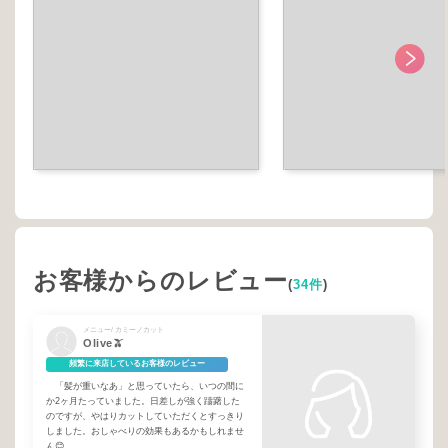
お客様からのレビュー
(
34件
)
メニュー/ カミーノカット
Olive🫒
頻繁に来店しているお客様のレビュー
「髪が重いなあ」と思っていたら、いつの間に
か2ヶ月たっていました。日差しが強く躊躇した
のですが、やはりカットしていただくとすっきり
しました。おしゃべりの効果もあるかもしれませ
ん😊