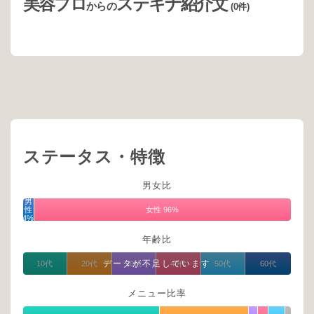
美容プロ
ステキナ紹介文
からの
(0件)
ステータス・特徴
男女比
男
性
女性 96%
4%
年齢比
データが不足しています
10代
20代
30代
40代
50代
60代
メニュー比率