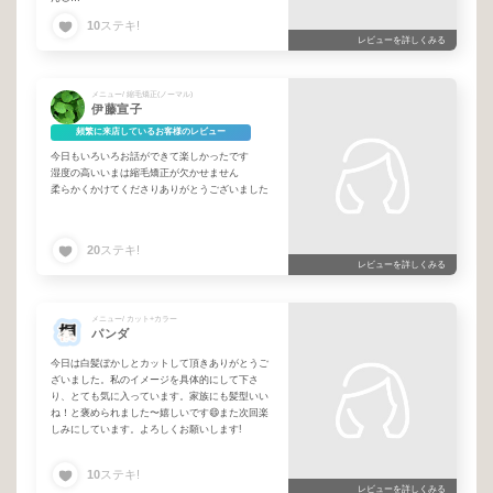
何度もお願いしているので私の好みも伝わって
10
ステキ!
いるので安心です🎶
レビューを詳しくみる
メニュー/ 縮毛矯正(ノーマル)
伊藤宣子
頻繁に来店しているお客様のレビュー
今日もいろいろお話ができて楽しかったです
湿度の高いいまは縮毛矯正が欠かせません
柔らかくかけてくださりありがとうございました
20
ステキ!
レビューを詳しくみる
メニュー/ カット+カラー
パンダ
今日は白髪ぼかしとカットして頂きありがとうご
ざいました。私のイメージを具体的にして下さ
り、とても気に入っています。家族にも髪型いい
ね！と褒められました〜嬉しいです😄また次回楽
しみにしています。よろしくお願いします!
10
ステキ!
レビューを詳しくみる