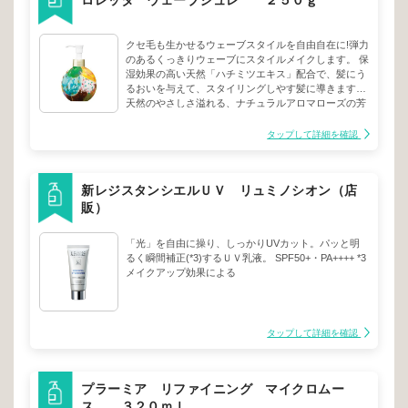
ロレッタ ウェーブジュレ ２５０ｇ
クセ毛も生かせるウェーブスタイルを自由自在に!弾力
のあるくっきりウェーブにスタイルメイクします。 保
湿効果の高い天然「ハチミツエキス」配合で、髪にう
るおいを与えて、スタイリングしやす髪に導きます。
天然のやさしさ溢れる、ナチュラルアロマローズの芳
醇な香り。
タップして詳細を確認
新レジスタンシエルＵＶ リュミノシオン（店
販）
「光」を自由に操り、しっかりUVカット。パッと明
るく瞬間補正(*3)するＵＶ乳液。 SPF50+・PA++++ *3
メイクアップ効果による
タップして詳細を確認
プラーミア リファイニング マイクロムー
ス ３２０ｍｌ