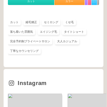
カット
カラー
トリート
メント
カット
縮毛矯正
セミロング
くせ毛
落ち着いた雰囲気
エイジング毛
タイトショート
完全予約制プライベートサロン
大人カジュアル
丁寧なカウンセリング
Instagram