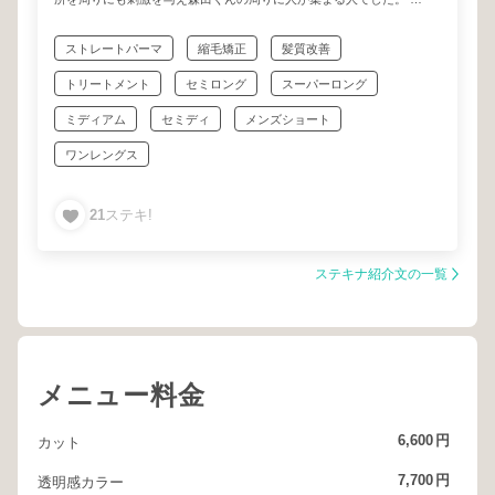
酸性ストレート、トリートメントに関しては彼の右に出る美容師はい
ないでしょう。
ストレートパーマ
縮毛矯正
髪質改善
是非、髪のお悩みは森田涼平にお任せください。
トリートメント
セミロング
スーパーロング
ミディアム
セミディ
メンズショート
ワンレングス
21
ステキ!
ステキナ紹介文の一覧
メニュー料金
6,600
円
カット
7,700
円
透明感カラー