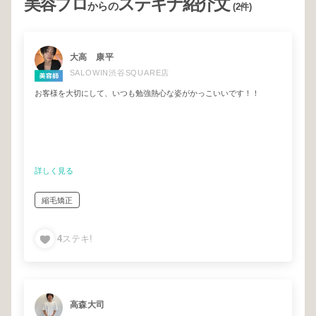
美容プロ
ステキナ紹介文
からの
(2件)
大高 康平
SALOWIN渋谷SQUARE店
お客様を大切にして、いつも勉強熱心な姿がかっこいいです！！
詳しく見る
縮毛矯正
4
ステキ!
高森大司