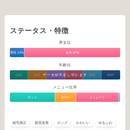
ステータス・特徴
男女比
男性 13%
女性 87%
年齢比
データが不足しています
10代
20代
30代
40代
50代
60代
メニュー比率
カット
カラー
ストレート
縮毛矯正
髪質改善
ロング
かわいい
ゆるふわ