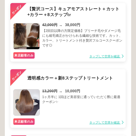
【贅沢コース】キュアモアストレート＋カット
+カラー＋8ステップtr
42,000円
→
38,000円
【2回目以降の方限定価格】ブリーチ毛やダメージ毛
にも縮毛矯正がかけられる繊細な技術です。カット、
カラー、トリートメント付き贅沢フルコースクーポン
です◎
来店顧客のみ
タップして空席を確認
透明感カラー＋新8ステップトリートメント
13,200円
→
10,000円
1ヶ月半に 1回ほど美容室に通っていただく際に最適
クーポン✨
来店顧客のみ
タップして空席を確認