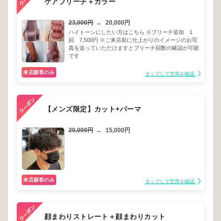
ケアブリーチ＋カラー
23,000円
→
20,000円
ハイトーンにしたい方はこちら ※ブリーチ追加 1
回 7,500円 ※ご来店前に仕上がりのイメージのお写
真を送っていただけますとブリーチ回数の確認が可能
です
来店顧客のみ
タップして空席を確認
【メンズ限定】カット+パーマ
20,000円
→
15,000円
来店顧客のみ
タップして空席を確認
顔まわりストレート＋顔まわりカット