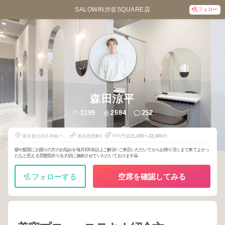
SALOWIN渋谷SQUARE店
フォロー
森田涼平
3199
2684
252
東京都渋谷区神南一丁
美容師歴
8
年
平均予算
21,000
〜
22,000
円
目14番5号
癖や髪質にお困りの方のお悩みを毎月100名以上ご解決✨ご来店いただいてからお帰り頂くまで来てよかっ
たなと思える雰囲気作りを大切に施術させていただいております🙇
フォローする
空席を確認してみる