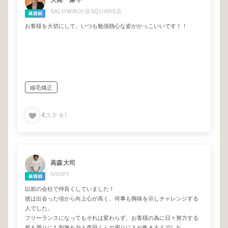
大高 康平
SALOWIN渋谷SQUARE店
お客様を大切にして、いつも勉強熱心な姿がかっこいいです！！
縮毛矯正
4
ステキ!
高森大司
IVORY.
以前の会社で仲良くしていました！
彼は出会った頃から向上心が高く、何事も興味を示しチャレンジする
人でした。
フリーランスになってもそれは変わらず、お客様の為に日々努力する
所を周りにも刺激を与え森田くんの周りに人が集まる人でした。