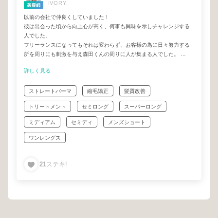
IVORY.
以前の会社で仲良くしていました！
彼は出会った頃から向上心が高く、何事も興味を示しチャレンジする
人でした。
フリーランスになってもそれは変わらず、お客様の為に日々努力する
所を周りにも刺激を与え森田くんの周りに人が集まる人でした。
酸性ストレート、トリートメントに関しては彼の右に出る美容師はい
詳しく見る
ないでしょう。
是非、髪のお悩みは森田涼平にお任せください。
ストレートパーマ
縮毛矯正
髪質改善
トリートメント
セミロング
スーパーロング
ミディアム
セミディ
メンズショート
ワンレングス
21
ステキ!