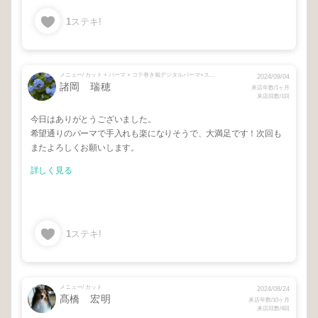
1
ステキ!
メニュー/ カット + パーマ + コテ巻き風デジタルパーマ+スタンドアップ根元パーマ
2024/09/04
諸岡 瑞穂
来店年数/1ヶ月
来店回数/1回
今日はありがとうございました。
希望通りのパーマで手入れも楽になりそうで、大満足です！次回も
またよろしくお願いします。
詳しく見る
1
ステキ!
メニュー/ カット
2024/08/24
髙橋 宏明
来店年数/10ヶ月
来店回数/4回