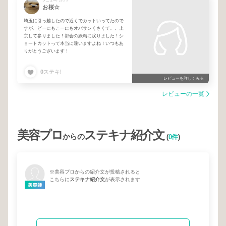
メニュー/ カット
お桜☆
埼玉に引っ越したので近くでカットいってたので
すが、どーにもこーにもオバサンくさくて。。上
京して参りました！都会の妖精に戻りました！シ
ョートカットって本当に違いますよね！いつもあ
りがとうございます！
0
ステキ!
レビューを詳しくみる
レビューの一覧
美容プロ
ステキナ紹介文
からの
(
0件
)
※美容プロからの紹介文が投稿されると
こちらに
ステキナ紹介文
が表示されます