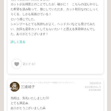
カットがお得意とのことでしたが、確かに！ こちらのぼんやりし
た希望を汲み取って、形にしていただき、カット初日なのにしっく
りくる、しかも垢抜けている！
という感じでした。
シャンプーもとても気持ちがよく、ヘッドスパなども受けてみた
い、次回も是非カットしてもらいたい！と思える美容師さんでし
た。ありがとうございます！
詳しく見る
2
ステキ!
メニュー/ カット + リタッチカラー+毛先トリートメント + スタンドアップ根元パーマ
2024/05/13
三浦靖子
来店年数/1年8ヶ月
来店回数/20回
先程は、失礼いたしました🙋‍♀️
とても満足🙏
ありがとうございました🙇