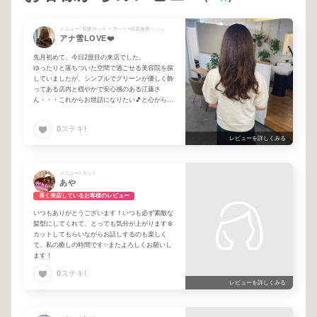
メニュー/ 前髪カット + カット+頭皮改善ヘッドスパ(40min) + リタッチカラー+頭皮ケアクレンジングスパシャンプー + 【カットなし】リタッチカラー+エイジングケア頭皮改善ヘッドスパ(40min)
アナ雪LOVE❤️
先月初めて、今日2度目の来店でした。
ゆったりと落ちついた空間で過ごせる美容院を探
していましたが、シンプルでグリーンが優しく飾
ってある店内と穏やかで安心感のある江藤さ
ん・・・これからお世話になりたい🎵と心から思
えました。
来年還暦のバースデーにドネーションするため、
0
ステキ!
頑張って髪を伸ばしているのですが、今日は少し
レビューを詳しくみる
重たく感じた髪を私の希望通りのボリュームに、
ササっと軽く仕上げてくださいました。
また出かける前でしたので全体を軽く巻いて頂き
ましたが、とっても気に入りました！！
メニュー/ カット
あや
来月もどうぞよろしくお願いします^ ^
長く来店しているお客様のレビュー
いつもありがとうございます！いつも必ず素敵な
髪型にしてくれて、とっても気分が上がります☺️
カットしてもらいながらお話しするのも楽しく
て、私の癒しの時間です✨またよろしくお願いし
ます！
0
ステキ!
レビューを詳しくみる