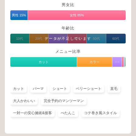
男女比
男性 15%
女性 85%
年齢比
データが不足しています
10代
20代
30代
40代
50代
60代
メニュー比率
カット
カラー
パーマ
カット
パーマ
ショート
ベリーショート
直毛
大人かわいい
完全予約のマンツーマン
一対一の安心施術&接客
ぺたんこ
コテ巻き風スタイル