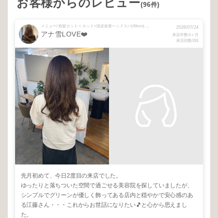
お客様からのレビュー
(96件)
メニュー/ 前髪カット + カット+頭皮改善ヘッドスパ(40min) + リタッチカラー+頭皮ケアクレンジングスパシャンプー + 【カットなし】リタッチカラー+エイジングケア頭皮改善ヘッドスパ(40min)
2026/07/24
アナ雪LOVE❤️
来店年数/1ヶ月
来店回数/2回
先月初めて、今日2度目の来店でした。
ゆったりと落ちついた空間で過ごせる美容院を探していましたが、
シンプルでグリーンが優しく飾ってある店内と穏やかで安心感のあ
る江藤さん・・・これからお世話になりたい🎵と心から思えまし
た。