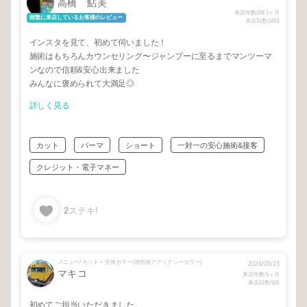
高橋 鮎美
来店年数/2年1ヶ月
頻繁に来店しているお客様のレビュー
来店回数/16回
インスタを見て、初めて伺いました！
施術はもちろんカウンセリング〜ジャンプーに至るまでマンツーマ
ンなので信頼&安心出来ました
みんなに褒められて大満足◎
詳しく見る
カット
パーマ
ショート
一対一の安心施術&接客
クレジット・電子マネー
2
ステキ!
メニュー/ カット + 全体カラー(透明感アディクシーカラー)
2024/05/23
マキコ
来店年数/1ヶ月
来店回数/1回
初めてご担当いただきました。