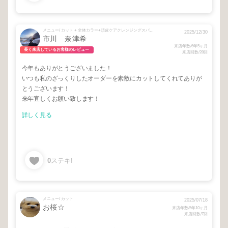
メニュー/ カット + 全体カラー+頭皮ケアクレンジングスパシャンプー
2025/12/30
市川 奈津希
来店年数/6年5ヶ月
長く来店しているお客様のレビュー
来店回数/28回
今年もありがとうございました！
いつも私のざっくりしたオーダーを素敵にカットしてくれてありが
とうございます！
来年宜しくお願い致します！
詳しく見る
0
ステキ!
メニュー/ カット
2025/07/18
お桜☆
来店年数/5年10ヶ月
来店回数/7回