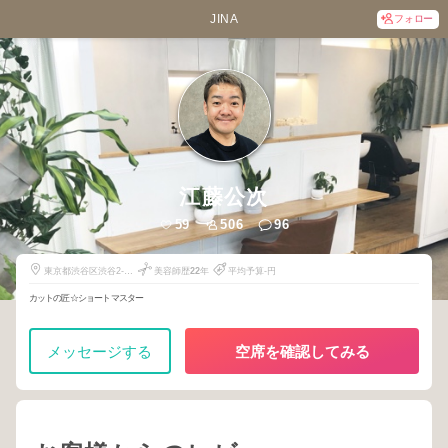
JINA
フォロー
江藤公次
59
506
96
東京都渋谷区渋谷2-8-
美容師歴
22
年
平均予算-円
10
カットの匠☆ショートマスター
メッセージする
空席を確認してみる