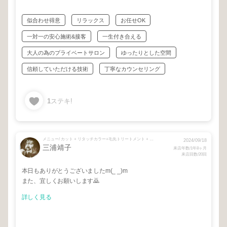
似合わせ得意
リラックス
お任せOK
一対一の安心施術&接客
一生付き合える
大人の為のプライベートサロン
ゆったりとした空間
信頼していただける技術
丁寧なカウンセリング
1
ステキ!
メニュー/ カット + リタッチカラー+毛先トリートメント + スタンドアップ根元パーマ
2024/09/18
三浦靖子
来店年数/1年8ヶ月
来店回数/20回
本日もありがとうございましたm(_ _)m
また、宜しくお願いします🙇
詳しく見る