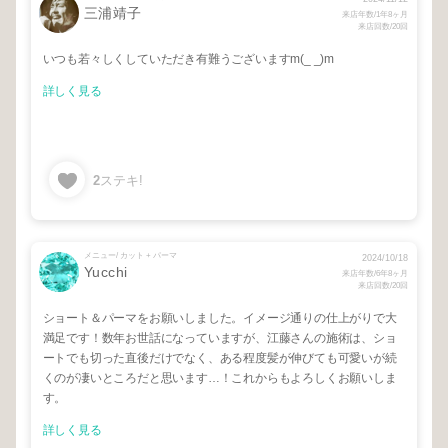
三浦靖子
来店年数/1年8ヶ月
来店回数/20回
いつも若々しくしていただき有難うございますm(_ _)m
詳しく見る
2
ステキ!
メニュー/ カット + パーマ
2024/10/18
Yucchi
来店年数/6年8ヶ月
来店回数/20回
ショート＆パーマをお願いしました。イメージ通りの仕上がりで大
満足です！数年お世話になっていますが、江藤さんの施術は、ショ
ートでも切った直後だけでなく、ある程度髪が伸びても可愛いが続
くのが凄いところだと思います…！これからもよろしくお願いしま
す。
詳しく見る