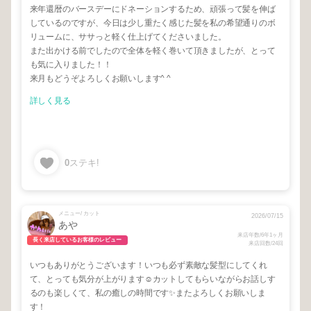
来年還暦のバースデーにドネーションするため、頑張って髪を伸ば
しているのですが、今日は少し重たく感じた髪を私の希望通りのボ
リュームに、ササっと軽く仕上げてくださいました。
また出かける前でしたので全体を軽く巻いて頂きましたが、とって
も気に入りました！！
来月もどうぞよろしくお願いします^ ^
詳しく見る
0
ステキ!
メニュー/ カット
2026/07/15
あや
来店年数/6年1ヶ月
長く来店しているお客様のレビュー
来店回数/24回
いつもありがとうございます！いつも必ず素敵な髪型にしてくれ
て、とっても気分が上がります☺️カットしてもらいながらお話しす
るのも楽しくて、私の癒しの時間です✨またよろしくお願いしま
す！