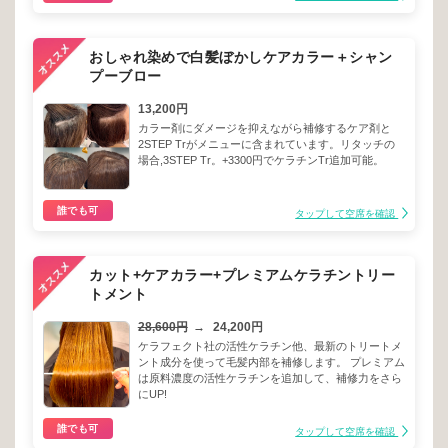
おしゃれ染めで白髪ぼかしケアカラー＋シャン
プーブロー
13,200円
カラー剤にダメージを抑えながら補修するケア剤と
2STEP Trがメニューに含まれています。リタッチの
場合,3STEP Tr。+3300円でケラチンTr追加可能。
誰でも可
タップして空席を確認
カット+ケアカラー+プレミアムケラチントリー
トメント
28,600円
→
24,200円
ケラフェクト社の活性ケラチン他、最新のトリートメ
ント成分を使って毛髪内部を補修します。 プレミアム
は原料濃度の活性ケラチンを追加して、補修力をさら
にUP!
誰でも可
タップして空席を確認