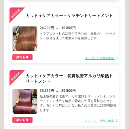
カット＋ケアカラー＋ケラチントリートメント
24,200円
→
19,800円
ケラフェクト社の活性ケラチン他、最新のトリートメ
ント成分を使って毛髪内部を補修します。
誰でも可
タップして空席を確認
カット＋ケアカラー＋髪質改善アルカリ酸熱ト
リートメント
35,750円
→
29,500円
最上級の髪質改善アルカリ酸熱トリートメント。トリ
ートメント成分を酸熱で固定し効果を長持ちさせま
す。巻かずに肩につかない長さのお客様は2000円割引
します。
誰でも可
タップして空席を確認