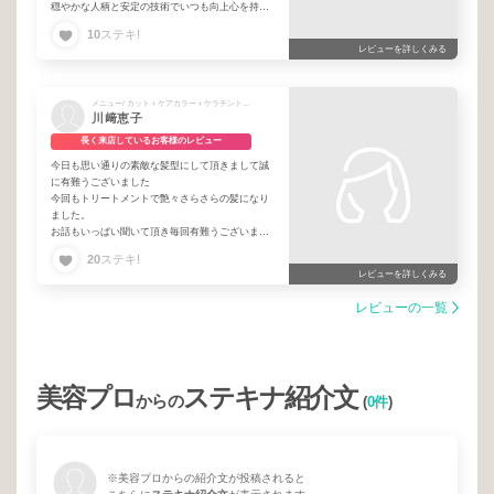
穏やかな人柄と安定の技術でいつも向上心を持っ
てお仕事されていて、素晴らしい美容師さんで
10
ステキ!
す！
レビューを詳しくみる
僕の知り合いも紹介していますが、皆大好評で
す！
メニュー/ カット＋ケアカラー＋ケラチントリートメント
川﨑恵子
長く来店しているお客様のレビュー
今日も思い通りの素敵な髪型にして頂きまして誠
に有難うございました
今回もトリートメントで艶々さらさらの髪になり
ました。
お話もいっぱい聞いて頂き毎回有難うございま
す。
20
ステキ!
リフレッシュできました。
レビューを詳しくみる
来月もお伺いすることを楽しみにしております。
宜しくお願い申し上げます。
レビューの一覧
美容プロ
ステキナ紹介文
からの
(
0件
)
※美容プロからの紹介文が投稿されると