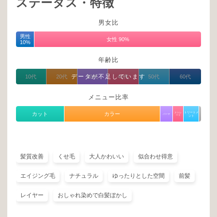
ステータス・特徴
男女比
男性
女性 90%
10%
年齢比
データが不足しています
10代
20代
30代
40代
50代
60代
メニュー比率
トリートメ
カット
カラー
ストレ
パーマ
ート
ント
髪質改善
くせ毛
大人かわいい
似合わせ得意
エイジング毛
ナチュラル
ゆったりとした空間
前髪
レイヤー
おしゃれ染めで白髪ぼかし