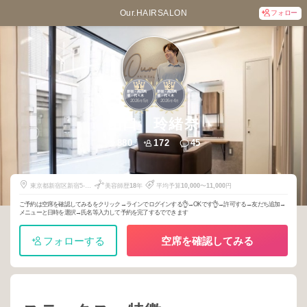
Our.HAIRSALON
フォロー
1
3
新宿・高田馬
新宿・高田馬
場・代々木
場・代々木
2026
5
2026
4
年
月
年
月
山口 玲緒奈
880
172
45
東京都新宿区新宿5-
美容師歴
18
年
平均予算
10,000
〜
11,000
円
11-20
ご予約は空席を確認してみるをクリック→ラインでログインする👌→OKです👌→許可する→友だち追加→
メニューと日時を選択→氏名等入力して予約を完了するでできます
フォローする
空席を確認してみる