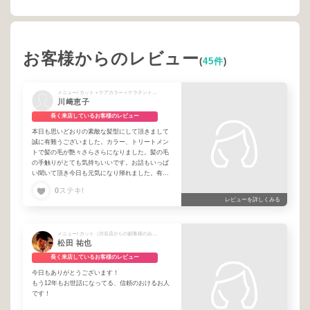
お客様からのレビュー
(
45件
)
メニュー/ カット＋ケアカラー＋ケラチントリートメント
川﨑恵子
長く来店しているお客様のレビュー
本日も思いどおりの素敵な髪型にして頂きまして
誠に有難うございました。カラー、トリートメン
トで髪の毛が艶々さらさらになりました。髪の毛
の手触りがとても気持ちいいです。お話もいっぱ
い聞いて頂き今日も元気になり帰れました。有難
うございました。いつもいろいろ御相談させて頂
0
ステキ!
き助かっております。来月も楽しみにしておりま
レビューを詳しくみる
す。来月も宜しくお願い申し上げます。
メニュー/ カット（渋谷店からの顧客様のみ選択可）
松田 祐也
長く来店しているお客様のレビュー
今日もありがとうございます！
もう12年もお世話になってる、信頼のおけるお人
です！