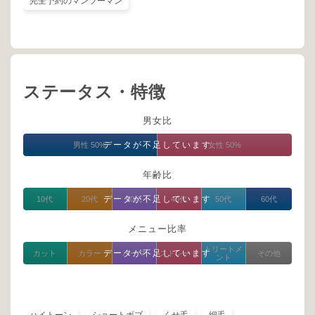
完全予約のマンツーマン
ステータス・特徴
男女比
データが不足しています
男性 50%
女性 50%
年齢比
データが不足しています
10代
20代
30代
40代
50代
60代
メニュー比率
トリートメ
データが不足しています
カット
カラー
パーマ
ストレート
その他
ント