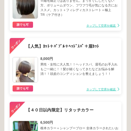
※縮毛矯正ではありません。まっすぐにしたくない
方、ボリュームダウン、フワフワ毛が気になる方にお
ススメ。カット＋フィレディカストレート＋極上
TR（ケア付き）
誰でも可
タップして空席を確認
【人気】ｶｯﾄ＋ﾊﾞﾌﾞﾙ＋ﾍｯﾄﾞｽﾊﾟ＋眉ｶｯﾄ
8,000円
男性・女性に大人気！！ヘッドスパ、眉毛のお手入れ
もご一緒に！！髪が細くなってきたなどお悩みを解
消！！頭皮のコンディションを整えましょう！！
誰でも可
タップして空席を確認
【４０日以内限定】リタッチカラー
6,500円
根本カラー＋シャンプーブロー 全体カラーされたいお