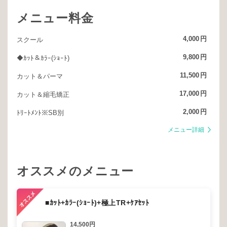
メニュー料金
4,000
円
スクール
9,800
円
◆ｶｯﾄ＆ｶﾗｰ(ｼｮｰﾄ)
11,500
円
カット＆パーマ
17,000
円
カット＆縮毛矯正
2,000
円
ﾄﾘｰﾄﾒﾝﾄ※SB別
メニュー詳細
オススメのメニュー
■ｶｯﾄ+ｶﾗｰ(ｼｮｰﾄ)+極上TR+ｹｱｾｯﾄ
14,500円