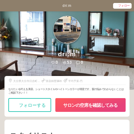
dri:m
フォロー
dri:m
0
53
0
大分県大分市日吉町
美容師歴
16
年
平均予算-円
11-23
なりたいを叶える美容。ショートスタイルやハイトーンカラーが得意です。髪の悩みでわからないことは
ご相談下さい！！
フォローする
サロンの空席を確認してみる