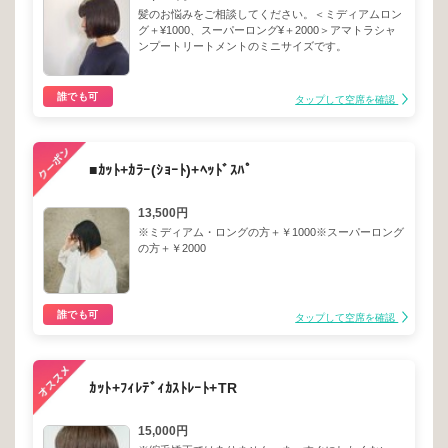
髪のお悩みをご相談してください。＜ミディアムロン
グ＋¥1000、スーパーロング¥＋2000＞アマトラシャ
ンプートリートメントのミニサイズです。
誰でも可
タップして空席を確認
■ｶｯﾄ+ｶﾗｰ(ｼｮｰﾄ)+ﾍｯﾄﾞｽﾊﾟ
13,500円
※ミディアム・ロングの方＋￥1000※スーパーロング
の方＋￥2000
誰でも可
タップして空席を確認
ｶｯﾄ+ﾌｨﾚﾃﾞｨｶｽﾄﾚｰﾄ+TR
15,000円