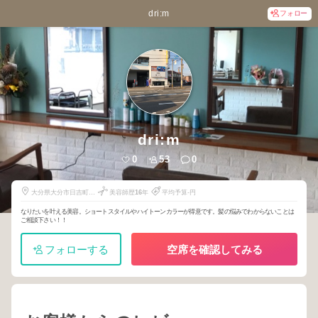
dri:m
フォロー
dri:m
0
53
0
大分県大分市日吉町
美容師歴
16
年
平均予算-円
11-23
なりたいを叶える美容。ショートスタイルやハイトーンカラーが得意です。髪の悩みでわからないことは
ご相談下さい！！
フォローする
空席を確認してみる