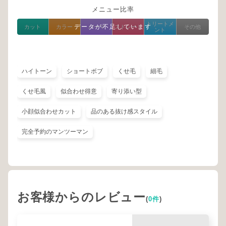
メニュー比率
トリートメ
データが不足しています
カット
カラー
パーマ
ストレート
その他
ント
ハイトーン
ショートボブ
くせ毛
細毛
くせ毛風
似合わせ得意
寄り添い型
小顔似合わせカット
品のある抜け感スタイル
完全予約のマンツーマン
お客様からのレビュー
(
0件
)