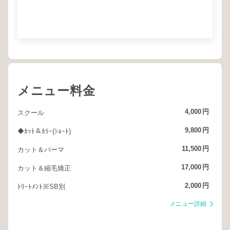
メニュー料金
4,000
円
スクール
9,800
円
◆ｶｯﾄ＆ｶﾗｰ(ｼｮｰﾄ)
11,500
円
カット＆パーマ
17,000
円
カット＆縮毛矯正
2,000
円
ﾄﾘｰﾄﾒﾝﾄ※SB別
メニュー詳細