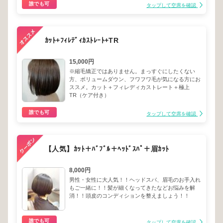
誰でも可
タップして空席を確認
ｶｯﾄ+ﾌｨﾚﾃﾞｨｶｽﾄﾚｰﾄ+TR
15,000円
※縮毛矯正ではありません。まっすぐにしたくない
方、ボリュームダウン、フワフワ毛が気になる方にお
ススメ。カット＋フィレディカストレート＋極上
TR（ケア付き）
誰でも可
タップして空席を確認
【人気】ｶｯﾄ＋ﾊﾞﾌﾞﾙ＋ﾍｯﾄﾞｽﾊﾟ＋眉ｶｯﾄ
8,000円
男性・女性に大人気！！ヘッドスパ、眉毛のお手入れ
もご一緒に！！髪が細くなってきたなどお悩みを解
消！！頭皮のコンディションを整えましょう！！
誰でも可
タップして空席を確認