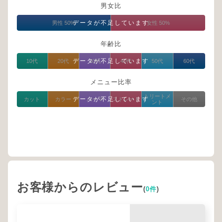
男女比
データが不足しています
男性 50%
女性 50%
年齢比
データが不足しています
10代
20代
30代
40代
50代
60代
メニュー比率
トリートメ
データが不足しています
カット
カラー
パーマ
ストレート
その他
ント
お客様からのレビュー
(
0件
)