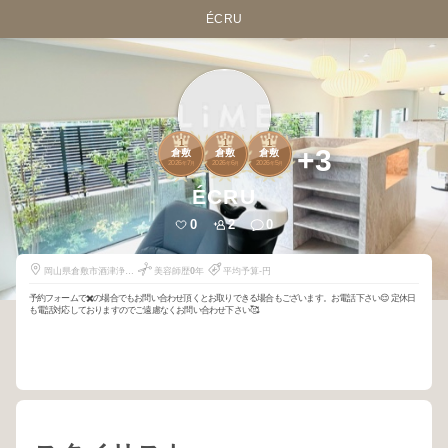
ÉCRU
1
1
1
+3
倉敷
倉敷
倉敷
2026
7
2026
6
2026
5
年
月
年
月
年
月
ÉCRU
0
2
0
岡山県倉敷市酒津浄水
美容師歴
0
年
平均予算-円
場門前【ご予約完了後
にお伝えさせて下さ
予約フォームで✖️の場合でもお問い合わせ頂くとお取りできる場合もございます。お電話下さい😌 定休日
い】
も電話対応しておりますのでご遠慮なくお問い合わせ下さい🥰