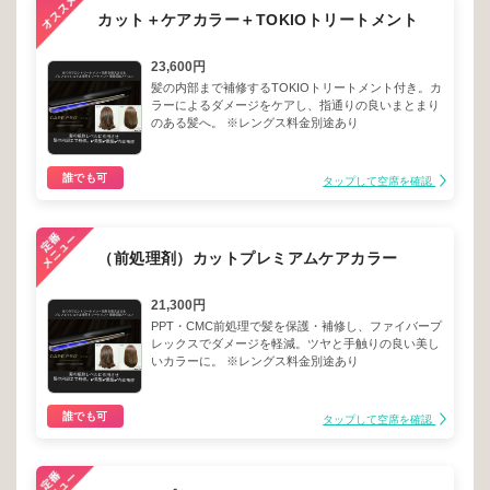
カット＋ケアカラー＋TOKIOトリートメント
23,600円
髪の内部まで補修するTOKIOトリートメント付き。カ
ラーによるダメージをケアし、指通りの良いまとまり
のある髪へ。 ※レングス料金別途あり
誰でも可
タップして空席を確認
（前処理剤）カットプレミアムケアカラー
21,300円
PPT・CMC前処理で髪を保護・補修し、ファイバープ
レックスでダメージを軽減。ツヤと手触りの良い美し
いカラーに。 ※レングス料金別途あり
誰でも可
タップして空席を確認