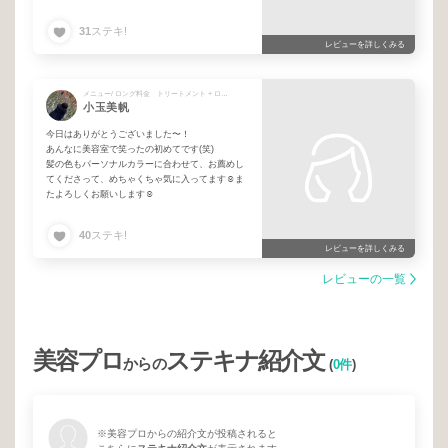
トも、自分がイメージしていた以上に仕上げてい
ただいて大満足です。ありがとうございました！
31
ステキ!
レビューを詳しくみる
メニュー/ ロング料金 トリートメント + ロング料金 + 定番♥カット＋ケアカラー＋TOKIOトリートメント + トリートメント
小玉美帆
今日はありがとうございました〜！
あんなに美容室で笑ったの初めてです(笑)
髪の色もパーソナルカラーに合わせて、お薦めし
てくださって、めちゃくちゃ気に入ってます☺️ま
たよろしくお願いします☺️
40
ステキ!
レビューを詳しくみる
レビューの一覧
美容プロ
ステキナ紹介文
からの
(
0件
)
※美容プロからの紹介文が投稿されると