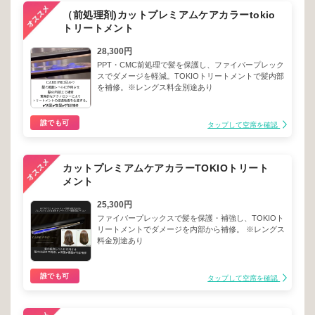
（前処理剤)カットプレミアムケアカラーtokio
トリートメント
28,300円
PPT・CMC前処理で髪を保護し、ファイバープレック
スでダメージを軽減。TOKIOトリートメントで髪内部
を補修。※レングス料金別途あり
誰でも可
タップして空席を確認
カットプレミアムケアカラーTOKIOトリート
メント
25,300円
ファイバープレックスで髪を保護・補強し、TOKIOト
リートメントでダメージを内部から補修。 ※レングス
料金別途あり
誰でも可
タップして空席を確認