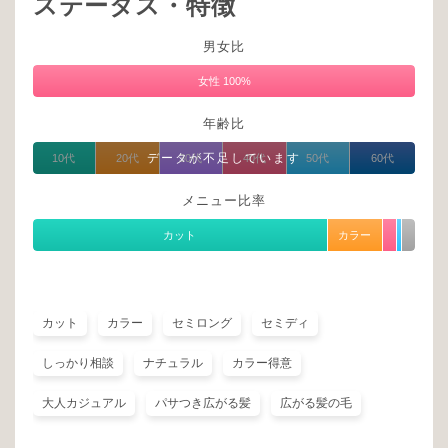
ステータス・特徴
男女比
女性 100%
年齢比
データが不足しています
10代
20代
30代
40代
50代
60代
メニュー比率
カット
カラー
カット
カラー
セミロング
セミディ
しっかり相談
ナチュラル
カラー得意
大人カジュアル
パサつき広がる髪
広がる髪の毛