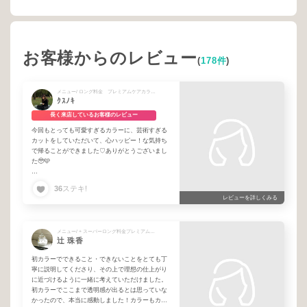
お客様からのレビュー
(
178件
)
メニュー/ ロング料金 プレミアムケアカラー + 定番♥カット＋プレミアムケアカラー
ｸｽﾉｷ
長く来店しているお客様のレビュー
今回もとっても可愛すぎるカラーに、芸術すぎる
カットをしていただいて、心ハッピー！な気持ち
で帰ることができました♡ありがとうございまし
た🥹🩵
私の髪の状態を見てくださってカラーも入れてく
36
ステキ!
れるので、染めた時から色落ちまで毎回可愛いま
レビューを詳しくみる
までいれるのがとても嬉しいです！♬*°
次回はうるちゅるになれるよう、トリートメント
メニュー/ + スーパーロング料金プレミアムケアカラー + 艶髪♥ケアコース
もお願いしたいな..！と思います！いつもありが
辻 珠香
とうございます🩵🩵
初カラーでできること・できないことをとても丁
寧に説明してくださり、その上で理想の仕上がり
に近づけるように一緒に考えていただけました。
初カラーでここまで透明感が出るとは思っていな
かったので、本当に感動しました！カラーもカッ