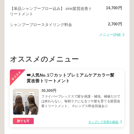
14,700
円
【単品シャンプーブロー込み】 sins髪質改善ト
リートメント
2,700
円
シャンプーブロースタイリング料金
メニュー詳細
オススメのメニュー
👑人気No.1♡カットプレミアムケアカラー髪
質改善トリートメント
30,300円
ファイバープレックスで髪を保護・補強。補修だけで
は終わらない、毎朝ラクになるツヤ髪を育てる髪質改
善トリートメント。 ※レングス料金別途あり
誰でも可
タップして空席を確認