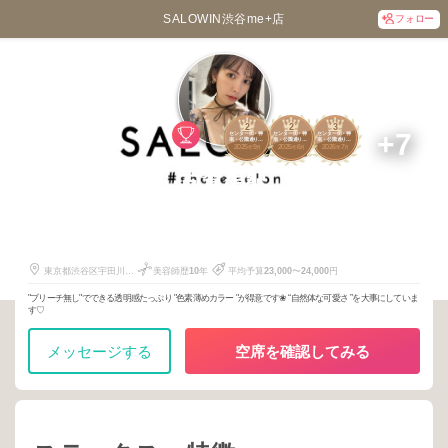
SALOWIN渋谷me+店
フォロー
2
2
3
+7
センター街・神
センター街・神
センター街・神
南・公園通り・
南・公園通り・
南・公園通り・
2025
9
2025
6
2026
7
道玄坂・神泉
道玄坂・神泉
道玄坂・神泉
年
月
年
月
年
月
古賀美紀
4717
7140
178
東京都渋谷区宇田川町
美容師歴
10
年
平均予算
23,000
〜
24,000
円
17-3
"ブリーチ無し"でできる透明感たっぷり "色素薄めカラー "が得意です❀ “自然体な可愛さ ”を大事にしていま
す♡
メッセージする
空席を確認してみる