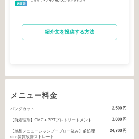
こちらに
ステキナ紹介文
が表示されます
紹介文を投稿する方法
メニュー料金
2,500
円
バングカット
3,000
円
【前処理剤】CMC＋PPTプレトリートメント
24,700
円
【単品メニューシャンプーブロー込み】前処理
sins髪質改善ストレート