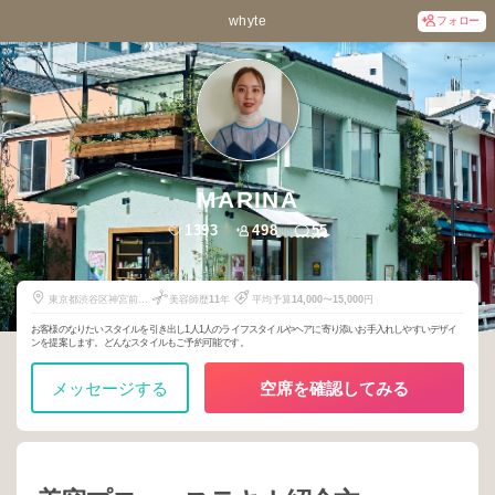
whyte
フォロー
MARINA
1393
498
55
東京都渋谷区神宮前3-
美容師歴
11
年
平均予算
14,000
〜
15,000
円
27-7
お客様のなりたいスタイルを引き出し1人1人のライフスタイルやヘアに寄り添いお手入れしやすいデザイ
ンを提案します。どんなスタイルもご予約可能です。
メッセージする
空席を確認してみる