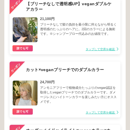
【ブリーチなしで透明感UP】veganダブルケ
アカラー
21,100円
ブリーチなしで髪の負担を最小限に抑えながら明るく
透明感のたっぷりのヘアに。2回のカラーによる施術
です。※シャンプーブロー代込みのお値段です。
誰でも可
タップして空席を確認
カット×veganブリーチでのダブルカラー
24,700円
アンモニアフリーで植物成分たっぷりのvegan認証を
取得したveganブリーチでのダブルカラーです。ダメ
ージレスにハイトーンカラーを楽しみたい方にオスス
メです。
誰でも可
タップして空席を確認