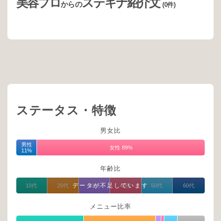
美容プロ
ステキナ紹介文
からの
(0件)
ステータス・特徴
男女比
男性
女性 89%
11%
年齢比
データが不足しています
10代
20代
30代
40代
50代
60代
メニュー比率