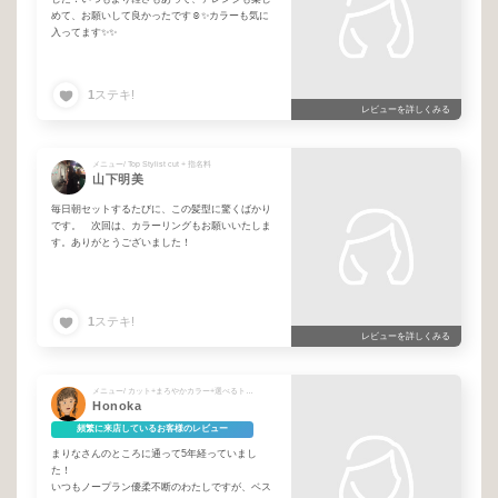
めて、お願いして良かったです☺️✨カラーも気に
入ってます✨✨
1
ステキ!
レビューを詳しくみる
メニュー/ Top Stylist cut + 指名料
山下明美
毎日朝セットするたびに、この髪型に驚くばかり
です。 次回は、カラーリングもお願いいたしま
す。ありがとうございました！
1
ステキ!
レビューを詳しくみる
メニュー/ カット+まろやかカラー+選べるトリートメント + 指名料
Honoka
頻繁に来店しているお客様のレビュー
まりなさんのところに通って5年経っていまし
た！
いつもノープラン優柔不断のわたしですが、ベス