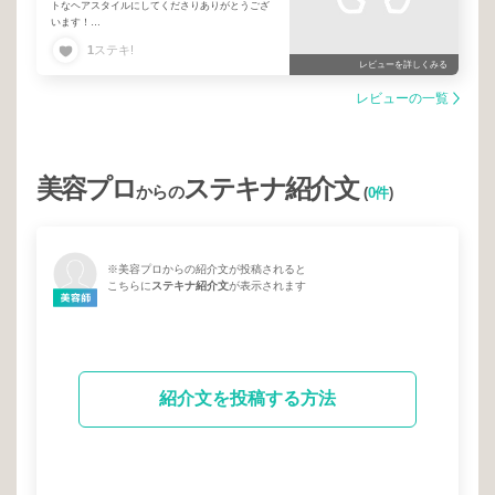
トなヘアスタイルにしてくださりありがとうござ
います！
透明感抜群のカラーは毎回お願いしてしまうほど
1
ステキ!
お気に入りです！
レビューを詳しくみる
whyteはほっと一息つける癒しの空間です✨
レビューの一覧
美容プロ
ステキナ紹介文
からの
(
0件
)
※美容プロからの紹介文が投稿されると
こちらに
ステキナ紹介文
が表示されます
紹介文を投稿する方法