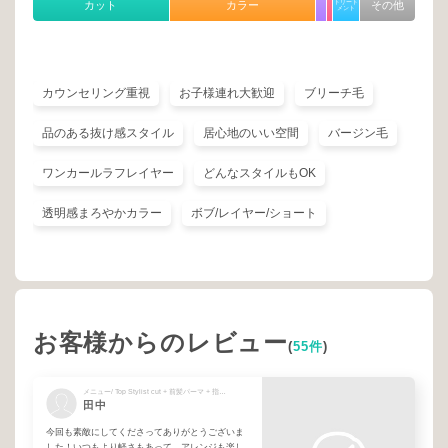
カット
カラー
トリート
その他
メント
カウンセリング重視
お子様連れ大歓迎
ブリーチ毛
品のある抜け感スタイル
居心地のいい空間
バージン毛
ワンカールラフレイヤー
どんなスタイルもOK
透明感まろやかカラー
ボブ/レイヤー/ショート
お客様からのレビュー
(
55件
)
メニュー/ Top Stylist cut + 前髪パーマ + 指名料 + Veganカラー
田中
今回も素敵にしてくださってありがとうございま
した！いつもより軽さもあって、アレンジも楽し