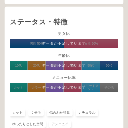
ステータス・特徴
男女比
データが不足しています
男性 50%
女性 50%
年齢比
データが不足しています
10代
20代
30代
40代
50代
60代
メニュー比率
トリートメ
データが不足しています
カット
カラー
パーマ
ストレート
その他
ント
カット
くせ毛
似合わせ得意
ナチュラル
ゆったりとした空間
アンニュイ