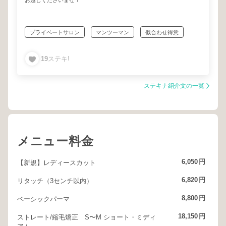
お越しくださいませ！
プライベートサロン
マンツーマン
似合わせ得意
リラックス
リラクゼーション
19
ステキ!
ステキナ紹介文の一覧
メニュー料金
6,050
円
【新規】レディースカット
6,820
円
リタッチ（3センチ以内）
8,800
円
ベーシックパーマ
18,150
円
ストレート/縮毛矯正 S〜M ショート・ミディ