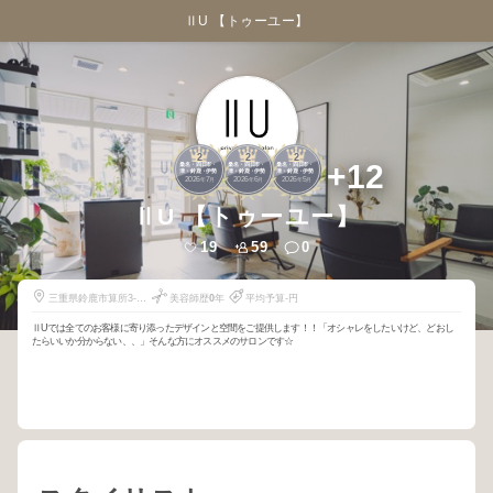
ⅡU 【トゥーユー】
2
2
2
+12
桑名・四日市・
桑名・四日市・
桑名・四日市・
津・鈴鹿・伊勢
津・鈴鹿・伊勢
津・鈴鹿・伊勢
2026
7
2026
6
2026
5
年
月
年
月
年
月
ⅡU 【トゥーユー】
19
59
0
三重県鈴鹿市算所3-9-
美容師歴
0
年
平均予算-円
38豊永ビル1-B
ⅡUでは全てのお客様に寄り添ったデザインと空間をご提供します！！「オシャレをしたいけど、どおし
たらいいか分からない、、」そんな方にオススメのサロンです☆