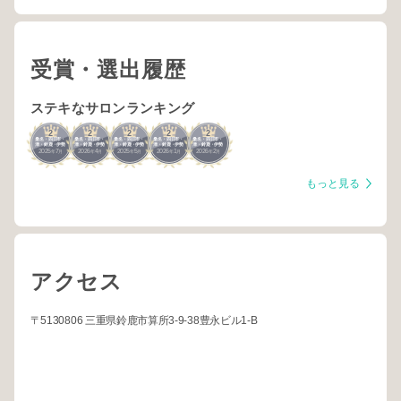
受賞・選出履歴
ステキなサロンランキング
2
2
2
2
2
桑名・四日市・
桑名・四日市・
桑名・四日市・
桑名・四日市・
桑名・四日市・
津・鈴鹿・伊勢
津・鈴鹿・伊勢
津・鈴鹿・伊勢
津・鈴鹿・伊勢
津・鈴鹿・伊勢
2025
7
2026
4
2025
5
2026
1
2026
2
年
月
年
月
年
月
年
月
年
月
もっと見る
アクセス
〒5130806 三重県鈴鹿市算所3-9-38豊永ビル1-B