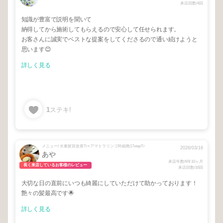
来店回数/4回
知識が豊富で説明を聞いて
納得してから施術してもらえるので安心して任せられます。
お客さんに誠実でベストな提案をしてくださるので通い続けようと
思います😊
詳しく見る
1
ステキ!
メニュー/ 水素髪質改善Tr×アマトラリンゴ幹細胞17stepTr
2026/03/16
あや
来店年数/6年10ヶ月
長く来店しているお客様のレビュー
来店回数/16回
大切な日の直前にいつも綺麗にしていただけて助かっております！
艶々の髪最高です🌟
詳しく見る