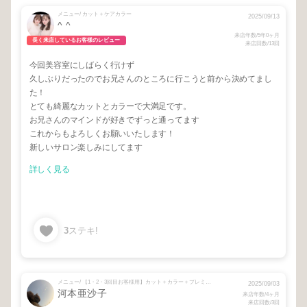
メニュー/ カット＋ケアカラー
2025/09/13
^ ^
来店年数/5年0ヶ月
長く来店しているお客様のレビュー
来店回数/13回
今回美容室にしばらく行けず
久しぶりだったのでお兄さんのところに行こうと前から決めてまし
た！
とても綺麗なカットとカラーで大満足です。
お兄さんのマインドが好きでずっと通ってます
これからもよろしくお願いいたします！
新しいサロン楽しみにしてます
詳しく見る
3
ステキ!
メニュー/ 【1・2・3回目お客様用】カット＋カラー＋プレミアム12stepTr
2025/09/03
河本亜沙子
来店年数/4ヶ月
来店回数/3回