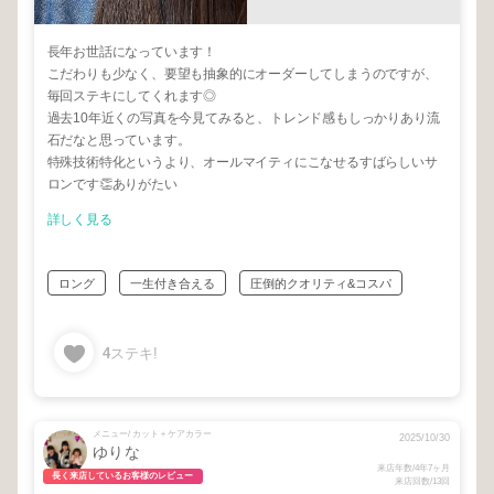
長年お世話になっています！
こだわりも少なく、要望も抽象的にオーダーしてしまうのですが、
毎回ステキにしてくれます◎
過去10年近くの写真を今見てみると、トレンド感もしっかりあり流
石だなと思っています。
特殊技術特化というより、オールマイティにこなせるすばらしいサ
ロンです👏ありがたい
詳しく見る
ロング
一生付き合える
圧倒的クオリティ&コスパ
4
ステキ!
メニュー/ カット＋ケアカラー
2025/10/30
ゆりな
来店年数/4年7ヶ月
長く来店しているお客様のレビュー
来店回数/13回