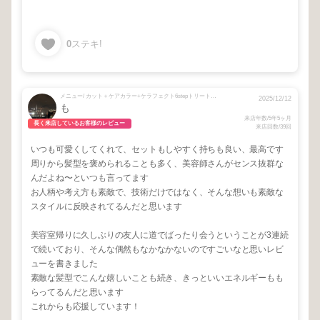
0
ステキ!
メニュー/ カット＋ケアカラー+ケラフェクト6stepトリートメント
2025/12/12
も
来店年数/5年5ヶ月
長く来店しているお客様のレビュー
来店回数/39回
いつも可愛くしてくれて、セットもしやすく持ちも良い、最高です
周りから髪型を褒められることも多く、美容師さんがセンス抜群な
んだよね〜といつも言ってます
お人柄や考え方も素敵で、技術だけではなく、そんな想いも素敵な
スタイルに反映されてるんだと思います
美容室帰りに久しぶりの友人に道でばったり会うということが3連続
で続いており、そんな偶然もなかなかないのですごいなと思いレビ
ューを書きました
素敵な髪型でこんな嬉しいことも続き、きっといいエネルギーもも
らってるんだと思います
これからも応援しています！