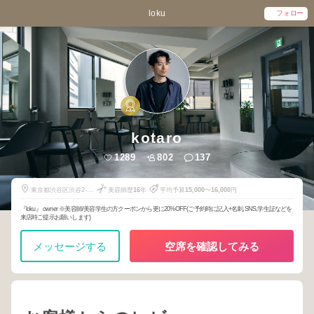
loku
フォロー
kotaro
1289
802
137
東京都渋谷区渋谷2-6-
美容師歴
16
年
平均予算
15,000
〜
16,000
円
8 サラ青山4F
『loku』 owner ※美容師/美容学生の方クーポンから更に20%OFF(ご予約時に記入+名刺,SNS,学生証などを
来店時ご提示お願いします)
メッセージする
空席を確認してみる