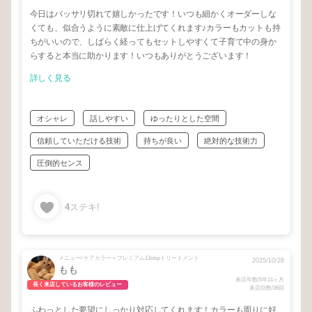
今日はバッサリ切れて嬉しかったです！いつも細かくオーダーしな
くても、似合うように素敵に仕上げてくれます♪カラーもカットも持
ちがいいので、しばらく経ってもセットしやすくて子育て中の身か
らすると本当に助かります！いつもありがとうございます！
詳しく見る
オシャレ
話しやすい
ゆったりとした空間
信頼していただける技術
持ちが良い
絶対的な技術力
圧倒的センス
4
ステキ!
メニュー/ ケアカラー＋プレミアム13stepトリートメント
2025/10/28
もも
来店年数/5年11ヶ月
長く来店しているお客様のレビュー
来店回数/36回
ふわっとした要望にしっかり対応してくれます！カラーも周りに好