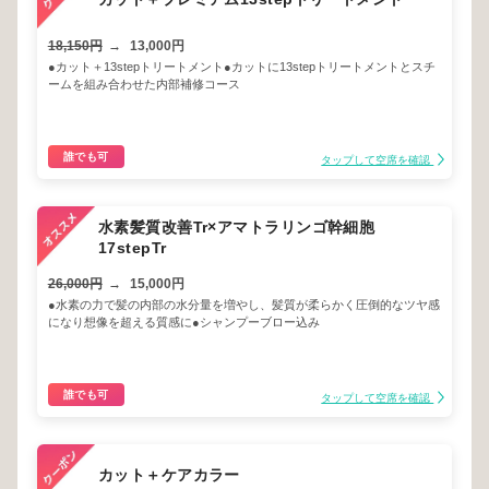
18,150円
→
13,000円
●カット＋13stepトリートメント●カットに13stepトリートメントとスチ
ームを組み合わせた内部補修コース
誰でも可
タップして空席を確認
水素髪質改善Tr×アマトラリンゴ幹細胞
17stepTr
26,000円
→
15,000円
●水素の力で髪の内部の水分量を増やし、髪質が柔らかく圧倒的なツヤ感
になり想像を超える質感に●シャンプーブロー込み
誰でも可
タップして空席を確認
カット＋ケアカラー