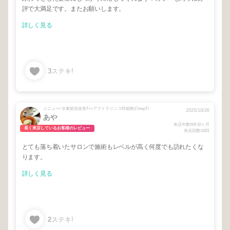
評で大満足です。またお願いします。
詳しく見る
3
ステキ!
メニュー/ 水素髪質改善Tr×アマトラリンゴ幹細胞17stepTr
2025/10/26
あや
来店年数/6年10ヶ月
長く来店しているお客様のレビュー
来店回数/16回
とても落ち着いたサロンで施術もレベルが高く何度でも訪れたくな
ります。
詳しく見る
2
ステキ!