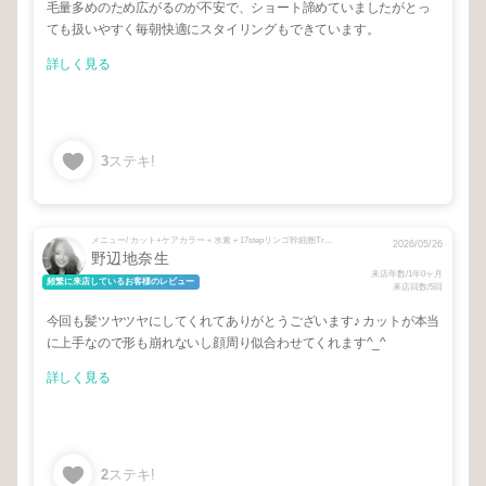
毛量多めのため広がるのが不安で、ショート諦めていましたがとっ
ても扱いやすく毎朝快適にスタイリングもできています。
詳しく見る
3
ステキ!
メニュー/ カット+ケアカラー＋水素＋17stepリンゴ幹細胞Tr + カット＋ケアパーマ＋プレミアム13stepトリートメント
2026/05/26
野辺地奈生
来店年数/1年0ヶ月
頻繁に来店しているお客様のレビュー
来店回数/5回
今回も髪ツヤツヤにしてくれてありがとうございます♪ カットが本当
に上手なので形も崩れないし顔周り似合わせてくれます^_^
詳しく見る
2
ステキ!