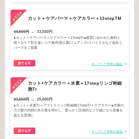
カット＋ケアパーマ＋ケアカラー＋13stepTM
44,600円
→
33,500円
●カット＋ケアパーマ＋ケアカラー＋13stepTr●髪質に合わせた薬剤と
様々なケア剤を使いコテ風/外国人風/ニュアンス/スパイラルなど似合う
パーマをご提案
誰でも可
タップして空席を確認
カット+ケアカラー＋水素＋17stepリンゴ幹細
胞Tr
43,050円
→
25,000円
●カット＋水素Tr＋アマトラリンゴ幹細胞17stepTr＋ケアカラー●水素の
力で髪の内部の水分量を増やし、柔らかく圧倒的なツヤ感になり想像を
超える質感に
誰でも可
タップして空席を確認