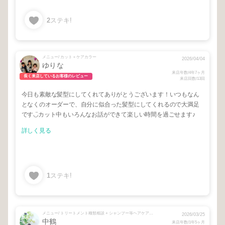
2
ステキ!
メニュー/ カット＋ケアカラー
2026/04/04
ゆりな
来店年数/4年7ヶ月
長く来店しているお客様のレビュー
来店回数/13回
今日も素敵な髪型にしてくれてありがとうございます！いつもなん
となくのオーダーで、自分に似合った髪型にしてくれるので大満足
です◡̈カット中もいろんなお話ができて楽しい時間を過ごせます♪
詳しく見る
1
ステキ!
メニュー/ トリートメント種類相談 + シャンプー等ヘアケア購入相談 + カット＋ケアカラー＋プレミアム12stepトリートメント + カット＋ケアカラー+リンゴ幹細胞17stepTr
2026/03/25
中鶴
来店年数/1年5ヶ月