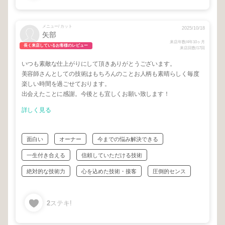
メニュー/ カット
2025/10/18
矢部
来店年数/4年10ヶ月
長く来店しているお客様のレビュー
来店回数/17回
いつも素敵な仕上がりにして頂きありがとうございます。
美容師さんとしての技術はもちろんのことお人柄も素晴らしく毎度
楽しい時間を過ごせております。
出会えたことに感謝。今後とも宜しくお願い致します！
詳しく見る
面白い
オーナー
今までの悩み解決できる
一生付き合える
信頼していただける技術
絶対的な技術力
心を込めた技術・接客
圧倒的センス
2
ステキ!