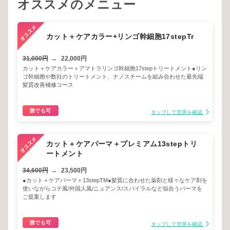
オススメのメニュー
カット＋ケアカラー+リンゴ幹細胞17stepTr
31,000円
→
22,000円
カット＋ケアカラー＋アマトラリンゴ幹細胞17stepトリートメント●リン
ゴ幹細胞や数社のトリートメント、ナノスチームを組み合わせた最先端
髪質改善補修コース
誰でも可
タップして空席を確認
カット＋ケアパーマ＋プレミアム13stepトリ
ートメント
34,600円
→
23,500円
●カット＋ケアパーマ＋13stepTM●髪質に合わせた薬剤と様々なケア剤を
使いながらコテ風/外国人風/ニュアンス/スパイラルなど似合うパーマを
ご提案します
誰でも可
タップして空席を確認