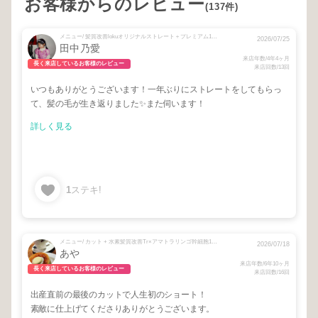
お客様からのレビュー
(137件)
メニュー/ 髪質改善lokuオリジナルストレート＋プレミアム12stepトリートメント
2026/07/25
田中乃愛
来店年数/4年4ヶ月
長く来店しているお客様のレビュー
来店回数/13回
いつもありがとうございます！一年ぶりにストレートをしてもらっ
て、髪の毛が生き返りました✨また伺います！
詳しく見る
1
ステキ!
メニュー/ カット + 水素髪質改善Tr×アマトラリンゴ幹細胞17stepTr
2026/07/18
あや
来店年数/6年10ヶ月
長く来店しているお客様のレビュー
来店回数/16回
出産直前の最後のカットで人生初のショート！
素敵に仕上げてくださりありがとうございます。