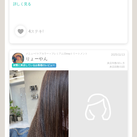
詳しく見る
4
ステキ!
メニュー/ ケアカラー＋プレミアム13stepトリートメント
2025/11/13
りょーやん
来店年数/10ヶ月
頻繁に来店しているお客様のレビュー
来店回数/11回