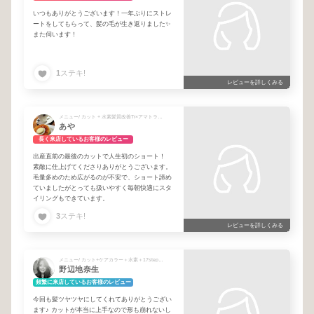
いつもありがとうございます！一年ぶりにストレ
ートをしてもらって、髪の毛が生き返りました✨
また伺います！
1
ステキ!
レビューを詳しくみる
メニュー/ カット + 水素髪質改善Tr×アマトラリンゴ幹細胞17stepTr
あや
長く来店しているお客様のレビュー
出産直前の最後のカットで人生初のショート！
素敵に仕上げてくださりありがとうございます。
毛量多めのため広がるのが不安で、ショート諦め
ていましたがとっても扱いやすく毎朝快適にスタ
イリングもできています。
3
ステキ!
レビューを詳しくみる
メニュー/ カット+ケアカラー＋水素＋17stepリンゴ幹細胞Tr + カット＋ケアパーマ＋プレミアム13stepトリートメント
野辺地奈生
頻繁に来店しているお客様のレビュー
今回も髪ツヤツヤにしてくれてありがとうござい
ます♪ カットが本当に上手なので形も崩れないし