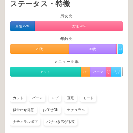
ステータス・特徴
男女比
男性 22%
女性 78%
年齢比
20代
30代
50代
メニュー比率
スト
トリート
カット
パーマ
カラー
レー
メント
ト
カット
パーマ
ロブ
直毛
モード
似合わせ得意
お任せOK
ナチュラル
ナチュラルボブ
パサつき広がる髪