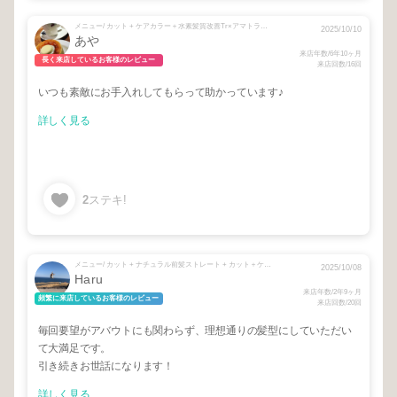
メニュー/ カット + ケアカラー＋水素髪質改善Tr×アマトラリンゴ幹細胞17stepTr + 水素髪質改善Tr×アマトラリンゴ幹細胞17stepTr + カット+ケアカラー＋水素＋17stepリンゴ幹細胞Tr
2025/10/10
あや
来店年数/6年10ヶ月
長く来店しているお客様のレビュー
来店回数/16回
いつも素敵にお手入れしてもらって助かっています♪
詳しく見る
2
ステキ!
メニュー/ カット + ナチュラル前髪ストレート + カット＋ケアカラー+リンゴ幹細胞17stepTr + アマトラリンゴ幹細胞17stepトリートメント
2025/10/08
Haru
来店年数/2年9ヶ月
頻繁に来店しているお客様のレビュー
来店回数/20回
毎回要望がアバウトにも関わらず、理想通りの髪型にしていただい
て大満足です。
引き続きお世話になります！
詳しく見る