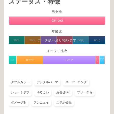
ステータス・特徴
男女比
男
性
女性 99%
1%
年齢比
データが不足しています
10代
20代
30代
40代
50代
60代
メニュー比率
スト
トリー
カラー
パーマ
カット
レー
トメン
ト
ト
ダブルカラー
デジタルパーマ
スーパーロング
ショートボブ
ゆるふわ
お任せOK
ブリーチ毛
ダメージ毛
アンニュイ
ご予約優先