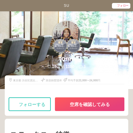
SU
フォロー
1
1
代官山・中目
代官山・中目
黒・自由が丘・
黒・自由が丘・
2026
7
2026
6
武蔵小杉・学大
武蔵小杉・学大
年
月
年
月
tomi
10
1100
3
東京都 渋谷区恵比寿
美容師歴
11
年
平均予算
23,000
〜
24,000
円
西1丁目-21-5
フォローする
空席を確認してみる