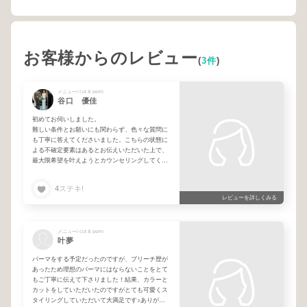
お客様からのレビュー
(
3件
)
メニュー/ cut & perm
谷口 優佳
初めてお伺いしました。
難しい条件とお願いにも関わらず、色々な質問に
も丁寧に答えてくださいました。こちらの状態に
よる不確定要素はあるとお伝えいただいた上で、
最大限希望を叶えようとカウンセリングしてくだ
さってとても嬉しかったです！
予約時とはメニューが変わりましたが、都度価格
4
ステキ!
を伝えてから施術してくださり安心してお任せで
レビューを詳しくみる
きました。
結果的にスタイリングも理想通りとっても素敵に
仕上げていただき、るんるんで帰宅しました！
丁寧な対応をありがとうございました♡またお伺
メニュー/ cut & perm
叶夢
いさせていただきます🙂‍↕️
パーマをする予定だったのですが、ブリーチ歴が
あったため理想のパーマにはならないことをとて
もご丁寧に伝えて下さりました！結果、カラーと
カットをしていただいたのですがとても可愛くス
タイリングしていただいて大満足です♪ありがと