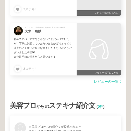
うございました♥
3
ステキ!
レビューを詳しくみる
メニュー/ cut & perm + perm & shampoo blow + cut & perm & color
大木 悠以
初めてのパーマで分からないことだらけでした
が、丁寧に説明していただいたおかげでとっても
満足のいく仕上がりになりました！ありがとうご
ざいました🙏🏻💟
また留学前に伺えたらと思います！
3
ステキ!
レビューを詳しくみる
レビューの一覧
美容プロ
ステキナ紹介文
からの
(
0件
)
※美容プロからの紹介文が投稿されると