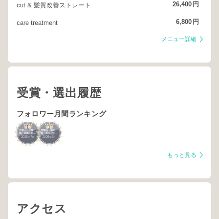
26,400
円
cut & 髪質改善ストレート
6,800
円
care treatment
メニュー詳細
受賞・選出履歴
フォロワー月間ランキング
1
1
代官山・中目
代官山・中目
黒・自由が丘・
黒・自由が丘・
2026
7
2026
6
武蔵小杉・学大
武蔵小杉・学大
年
月
年
月
もっと見る
アクセス