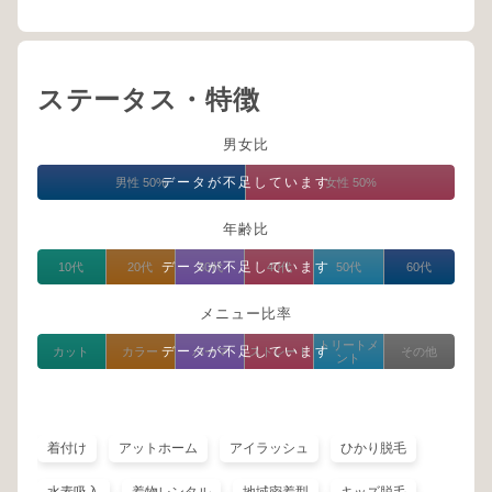
ステータス・特徴
男女比
データが不足しています
男性 50%
女性 50%
年齢比
データが不足しています
10代
20代
30代
40代
50代
60代
メニュー比率
トリートメ
データが不足しています
カット
カラー
パーマ
ストレート
その他
ント
着付け
アットホーム
アイラッシュ
ひかり脱毛