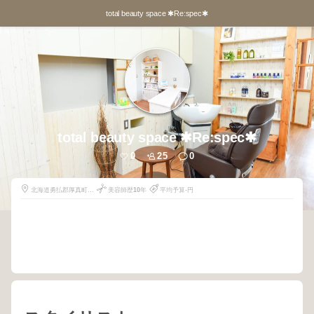
total beauty space ✱Re:spec✱
total beauty space ✱Re:spec✱
0
25
0
北海道勇払郡厚真町本
美容師歴
10
年
平均予算-円
郷252-17