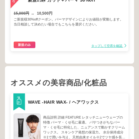
新規のみ カット＋パーマ 30%off
15,000円
→
10,500円
ご新規様30%offクーポン。パーマデザインによりお値段が変動します。
当日相談して決めたい場合でもこちらを選択ください。
新規のみ
タップして空席を確認
オススメの美容商品/化粧品
WAVE -HAIR WAX- / ヘアワックス
商品説明 詳細 FEATURE レタッチニューウェーブの
特徴 パーマ・くせ毛に最適。 パサつきがちなパー
マ・くせ毛に特化した、ニュアンスで動かすクリーム
ワックス。 スキンケア発想の保湿力。 水分保持成分
※1で潤いを与え、天然由来オイル※2でツヤ感を長時