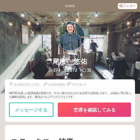
enne
フォロー
尾松 悠佑
274
272
32
東京都目黒区上目黒2
美容師歴
24
年
平均予算-円
丁目10番7号
METEOを使った髪質改善が得意です。サロン帰りの仕上がりを自宅でも再現しやすく、お悩みに寄り添っ
た施術を提供します。愛犬はベルジアングリフォンです。
メッセージする
空席を確認してみる