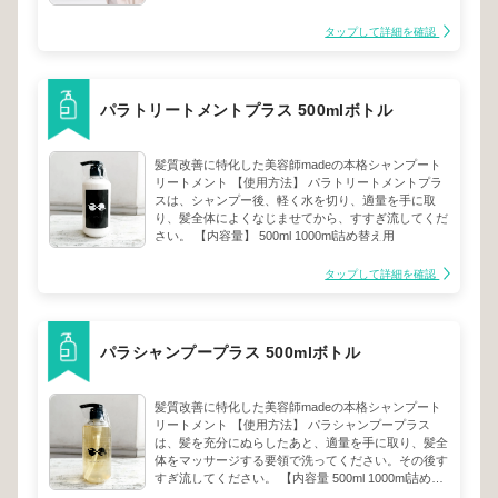
間キープします。 ※1 セラミドNG、セラミドNP、セ
ラミドAP/保湿成分※2 アルガニアスピノサ核油、ホ
タップして詳細を確認
ホバ種子油/保湿成分 サロンの香り。 美容室帰りのよ
うな、石鹸調のさわやかで都会的な香り。 人気サロ
ンと共同開発。 パーマスタイルに絶大な信頼を誇
る、人気サロン「fifth」と共同開発。 さらに見る 内容
パラトリートメントプラス 500mlボトル
量 90g 全成分 水、パルミチン酸エチルヘキシル、マ
イクロクリスタリンワックス、水添ポリイソブテン、
セテス－６、ヒドロキシステアリン酸、ステアリン酸
髪質改善に特化した美容師madeの本格シャンプート
グリセリル、セテス－１０、エタノール、グリコシル
リートメント 【使用方法】 パラトリートメントプラ
トレハロース、（アクリレーツ／ジアセトンアクリル
スは、シャンプー後、軽く水を切り、適量を手に取
アミド）コポリマーＡＭＰ、加水分解水添デンプン、
り、髪全体によくなじませてから、すすぎ流してくだ
（ジグリセリン／ジリノール酸／ヒドロキシステアリ
さい。 【内容量】 500ml 1000ml詰め替え用
ン酸）コポリマー、シア脂、アルガニアスピノサ核
油、ホホバ種子油、セラミドＮＧ、セラミドＮＰ、セ
タップして詳細を確認
ラミドＡＰ、加水分解ケラチン、加水分解卵殻膜、Ｐ
ＣＡ－Ｎａ、乳酸Ｎａ、アルギニン、アスパラギン
酸、ＰＣＡ、グリシン、アラニン、セリン、バリン、
プロリン、トレオニン、イソロイシン、ヒスチジン、
フェニルアラニン、コレステロール、クオタニウム－
パラシャンプープラス 500mlボトル
１８、クオタニウム－３３、水酸化Ｎａ、カルボマ
ー、ＰＧ、ＰＥＧ－９０Ｍ、ＥＤＴＡ－２Ｎａ、ＢＨ
Ｔ、シリカ、ステアロイルグルタミン酸Ｎａ、エチル
髪質改善に特化した美容師madeの本格シャンプート
ヘキシルグリセリン、フェノキシエタノール、香料
リートメント 【使用方法】 パラシャンプープラス
は、髪を充分にぬらしたあと、適量を手に取り、髪全
体をマッサージする要領で洗ってください。その後す
すぎ流してください。 【内容量 500ml 1000ml詰め替
え用レフィル