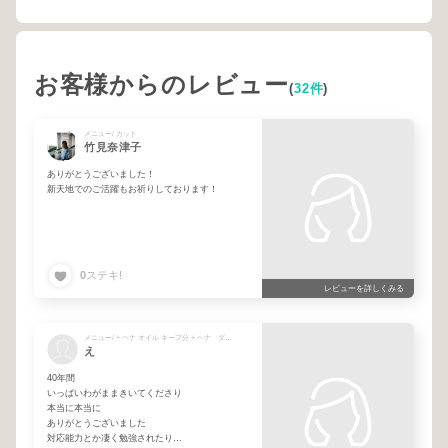
お客様からのレビュー
(
32件
)
メニュー/ カット
竹見奈津子
ありがとうございました！
新天地でのご活躍もお祈りしております！
0
ステキ!
レビューを詳しくみる
メニュー/ + ヘナ オイル キープ分 + ヘナ ダークブラウン + ヘナ スパ Rayless + シャンプーブロー
え
40年間
いっぱいわがままきいてくださり
本当に本当に
ありがとうございました
対応能力とか凄く勉強されたり