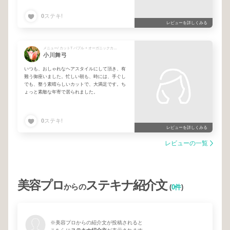
いっぱい尊敬出来たから
長い間頼ってました
0
ステキ!
レビューを詳しくみる
元気で頑張って下さい
帰って来た時はまた
ヘッドマッサージお願いしたいです（笑）
メニュー/ カットT バブル + オーガニックカラー（villalodola） + PLEX treatment
小川舞弓
いつも、おしゃれなヘアスタイルにして頂き、有
難う御座いました。忙しい朝も、時には、手ぐし
でも、整う素晴らしいカットで、大満足です。ち
ょっと素敵な年寄で居られました。
0
ステキ!
レビューを詳しくみる
レビューの一覧
美容プロ
ステキナ紹介文
からの
(
0件
)
※美容プロからの紹介文が投稿されると