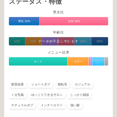
ステータス・特徴
男女比
男性 31%
女性 69%
年齢比
データが不足しています
10代
20代
30代
40代
50代
60代
メニュー比率
トリートメ
カット
カラー
ント
髪質改善
ショートボブ
捻転毛
カジュアル
くせ毛風
ゆっくりできるサロン
しっかり相談
ナチュラルボブ
インナーカラー
強い癖