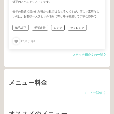
矯正のスペシャリスト』です。
長年の経験で培われた確かな技術はもちろんですが、何より素晴らし
いのは、お客様一人ひとりの悩みに寄り添う徹底して丁寧な姿勢で
す！
縮毛矯正という繊細な施術だからこそ、HIROさんのような細やかな気
縮毛矯正
髪質改善
ロング
セミロング
配りと妥協のない仕事は、お客様にとって大きな安心感に繋がるはず
です！
スーパーロング
ミディアム
くせ毛
縮毛
15
ステキ!
マンツーマン
エイジング毛
とても穏やかで聞き上手な人柄なので、髪のクセやダメージで諦めて
いたことも、ぜひ気軽に相談してみてください。技術・人柄ともに、
ステキナ紹介文の一覧
私たちが自信を持ってご紹介できる素敵な美容師さんです。
髪が整うことで毎日が少し前向きになれる、そんな体験をぜひHIROさ
んと一緒に作ってください！」
メニュー料金
メニュー詳細
オススメのメニュー