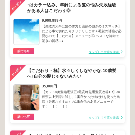
↑はカラー込み、年齢による髪の悩み失敗経験
がある人はこだわり◎
9,999,999円
【失敗の大半は髪の体力と薬剤の強さのミスマッチ】
による事で切れたりチリチリします＋毛髪の補強が必
要なので【こだわり】メニューが◎ ベストな施術で
驚きの質感に♪
誰でも可
タップして空席を確認
【こだわり・極】水々しくしなやかな-10歳髪
へ♪自分の髪じゃないみたい
35,000円
【カット×美髪縮毛矯正×最高峰厳選髪質改善TR】30
種類以上実際に試し、1番良かった物だけを使った当
店《厳選おすすめ》の1番自信のあるメニューで
す！！！！！！！
誰でも可
タップして空席を確認