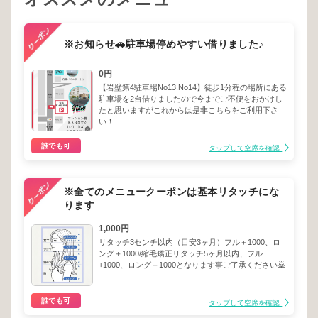
※お知らせ🚗駐車場停めやすい借りました♪
0円
【岩壁第4駐車場No13.No14】徒歩1分程の場所にある
駐車場を2台借りましたので今までご不便をおかけし
たと思いますがこれからは是非こちらをご利用下さ
い！
誰でも可
タップして空席を確認
※全てのメニュークーポンは基本リタッチにな
ります
1,000円
リタッチ3センチ以内（目安3ヶ月）フル＋1000、ロ
ング＋1000/縮毛矯正リタッチ5ヶ月以内、フル
+1000、ロング＋1000となります事ご了承ください🙇
誰でも可
タップして空席を確認