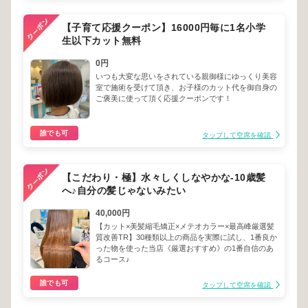
【子育て応援クーポン】16000円毎に1名小学
生以下カット無料
0円
いつも大変な思いをされている親御様にゆっくり美容
室で施術を受けて頂き、お子様のカット代を御自身の
ご褒美に使って頂く応援クーポンです！
誰でも可
タップして空席を確認
【こだわり・極】水々しくしなやかな-10歳髪
へ♪自分の髪じゃないみたい
40,000円
【カット×美髪縮毛矯正×メテオカラー×最高峰厳選髪
質改善TR】30種類以上の商品を実際に試し、1番良か
った物を使った当店《厳選おすすめ》の1番自信のあ
るコース♪
誰でも可
タップして空席を確認