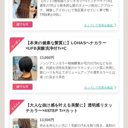
【カット×透明感リタッチカラー×インナーケアTR】
通常のTRより根本的な髪のダメージ部分にアプロー
チ、補修しアイロンにて熱定着させていく事で艶・
TR効果が2倍に
誰でも可
タップして空席を確認
【本来の健康な髪質に】LOHASヘナカラー
×UFB炭酸洗浄付Tr×C
13,000円
ノンジアミンカラー植物酵素が毛穴の汚れなどを分
解、代謝を活性化毛髪のケラチンタンパク質に作用し
髪にハリを与えてボリュームアップ※通常カラーとは
違った染まり具合
誰でも可
タップして空席を確認
【大人な抜け感を叶える美髪に】透明感リタッ
チカラー×4STEP Tr×カット
13,500円
赤みを抑えたい方に！毛髪の汚れを取り除き、薬剤の