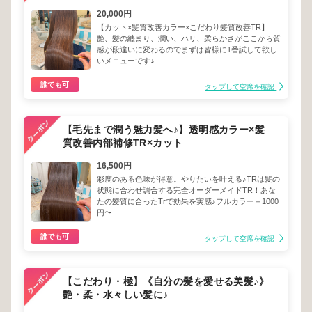
20,000円
【カット×髪質改善カラー×こだわり髪質改善TR】
艶、髪の纏まり、潤い、ハリ、柔らかさがここから質
感が段違いに変わるのでまずは皆様に1番試して欲し
いメニューです♪
誰でも可
タップして空席を確認
【毛先まで潤う魅力髪へ♪】透明感カラー×髪
質改善内部補修TR×カット
16,500円
彩度のある色味が得意。やりたいを叶える♪TRは髪の
状態に合わせ調合する完全オーダーメイドTR！あな
たの髪質に合ったTrで効果を実感♪フルカラー＋1000
円〜
誰でも可
タップして空席を確認
【こだわり・極】《自分の髪を愛せる美髪♪》
艶・柔・水々しい髪に♪