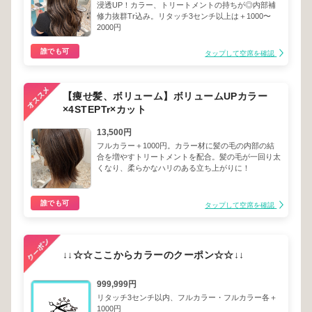
浸透UP！カラー、トリートメントの持ちが◎内部補
修力抜群Tr込み。リタッチ3センチ以上は＋1000〜
2000円
誰でも可
タップして空席を確認
【痩せ髪、ボリューム】ボリュームUPカラー
×4STEPTr×カット
13,500円
フルカラー＋1000円。カラー材に髪の毛の内部の結
合を増やすトリートメントを配合。髪の毛が一回り太
くなり、柔らかなハリのある立ち上がりに！
誰でも可
タップして空席を確認
↓↓☆☆ここからカラーのクーポン☆☆↓↓
999,999円
リタッチ3センチ以内、フルカラー・フルカラー各＋
1000円