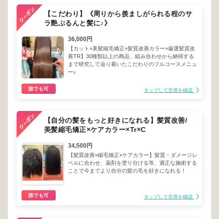
【こだわり】《周りから羨ましがられる程のサ
ラ艶ぷるんと髪に♪》
36,000円
【カット×美髪縮毛矯正×髪質改善カラー×厳選髪質改
善TR】30種類以上の商品、組み合わせから納得する
まで研究して辿り着いたこだわりのフルコースメニュ
ー♪
誰でも可
タップして空席を確認
【自分の髪をもっと好きになれる】髪質改善/
美髪縮毛矯正×ケアカラー×Tr×C
34,500円
【髪質改善×縮毛矯正×ケアカラー】髪質・ダメージレ
ベルに合わせ、薬剤を塗り分ける等、適正な施術する
ことで今までより自分の髪の毛を好きになれる！
誰でも可
タップして空席を確認