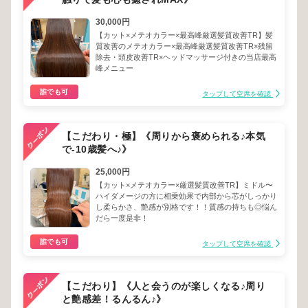
30,000円
【カット×メテオカラー×最高峰厳選髪質改善TR】髪
質改善のメテオカラー×最高峰厳選髪質改善TR×残留
除去・頭皮改善TR×ヘッドマッサージ付きの当店最高
峰メニュー
誰でも可
タップして空席を確認
【こだわり・極】《周りから褒められる♪本気
で-10歳髪へ♪》
25,000円
【カット×メテオカラー×厳選髪質改善TR】ミドル〜
ハイダメージの方に相乗効果で内部から芯がしっかり
し柔らかさ、艶感が別格です！！質感の持ちも◎悩ん
だら一度是非！
誰でも可
タップして空席を確認
【こだわり】《人と会うのが楽しくなる♪周り
と艶感差！るんるん♪》