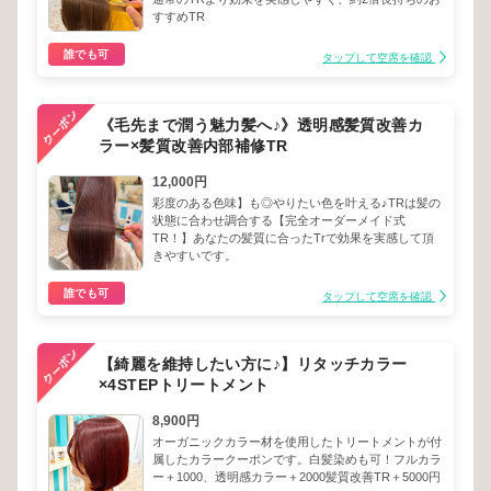
すすめTR
誰でも可
タップして空席を確認
《毛先まで潤う魅力髪へ♪》透明感髪質改善カ
ラー×髪質改善内部補修TR
12,000円
彩度のある色味】も◎やりたい色を叶える♪TRは髪の
状態に合わせ調合する【完全オーダーメイド式
TR！】あなたの髪質に合ったTrで効果を実感して頂
きやすいです。
誰でも可
タップして空席を確認
【綺麗を維持したい方に♪】リタッチカラー
×4STEPトリートメント
8,900円
オーガニックカラー材を使用したトリートメントが付
属したカラークーポンです。白髪染めも可！フルカラ
ー＋1000、透明感カラー＋2000髪質改善TR＋5000円