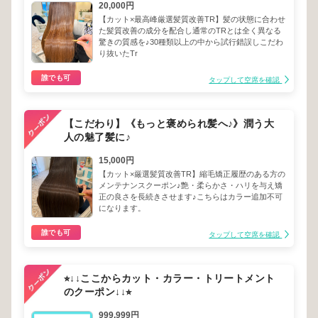
20,000円
【カット×最高峰厳選髪質改善TR】髪の状態に合わせ
た髪質改善の成分を配合し通常のTRとは全く異なる
驚きの質感を♪30種類以上の中から試行錯誤しこだわ
り抜いたTr
誰でも可
タップして空席を確認
【こだわり】《もっと褒められ髪へ♪》潤う大
人の魅了髪に♪
15,000円
【カット×厳選髪質改善TR】縮毛矯正履歴のある方の
メンテナンスクーポン♪艶・柔らかさ・ハリを与え矯
正の良さを長続きさせます♪こちらはカラー追加不可
になります。
誰でも可
タップして空席を確認
⭐︎↓↓ここからカット・カラー・トリートメント
のクーポン↓↓⭐︎
999,999円