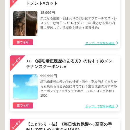
トメント×カット
15,000円
気になる前髪・顔まわりの部分的アプローチでストレ
スフリーな毎日へ！TRはダメージの元となる髪の内
部に浸透している薬剤を除去＋栄養補給♪
誰でも可
タップして空席を確認
⭐︎↓↓《縮毛矯正履歴のある方》のおすすめメン
テナンスクーポン↓↓⭐︎
999,999円
縮毛矯正後の髪の毛の補修・強化・艶を与えて周りか
らも褒められる美髪に育てて行く髪質改善のおすすめ
クーポンです♪※リタッチ3cm、フル・ロング各種＋
1000
誰でも可
タップして空席を確認
【こだわり・仏】《毎日惚れ艶髪へ♪至高の手
触りで髪も心も癒されMAX》