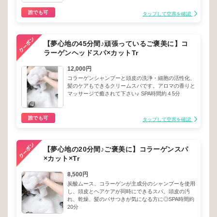
誰でも可
タップして空席を確認
【夢心地の45分間♪頑張っているご褒美に】コ
ラーゲンヘッドスパ×カットTr
12,000円
コラーゲンシャンプーと頭皮の洗浄・細胞の活性化、
髪のケアもできるクリームスパです。アロマの香りと
マッサージで癒されて下さい♪ SPA時間約４5分
誰でも可
タップして空席を確認
【夢心地の20分間♪ご褒美に】コラーゲンスパ
×カット×Tr
8,500円
炭酸ムース、コラーゲンが主成分のシャンプーを使用
し、頭皮とヘアケアが同時にできるスパ。頭皮の汚
れ、乾燥、髪のパサつきが気になる方に◎SPA時間約
20分