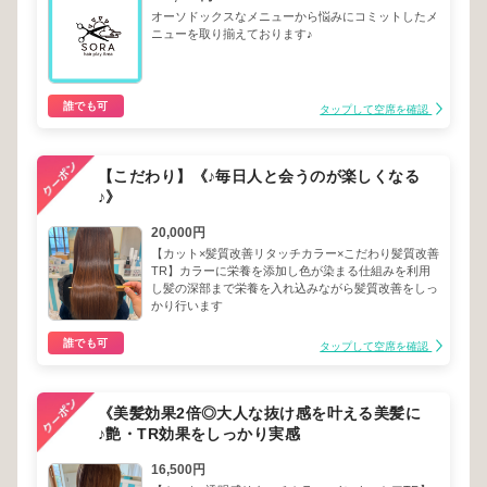
オーソドックスなメニューから悩みにコミットしたメ
ニューを取り揃えております♪
誰でも可
タップして空席を確認
【こだわり】《♪毎日人と会うのが楽しくなる
♪》
20,000円
【カット×髪質改善リタッチカラー×こだわり髪質改善
TR】カラーに栄養を添加し色が染まる仕組みを利用
し髪の深部まで栄養を入れ込みながら髪質改善をしっ
かり行います
誰でも可
タップして空席を確認
《美髪効果2倍◎大人な抜け感を叶える美髪に
♪艶・TR効果をしっかり実感
16,500円