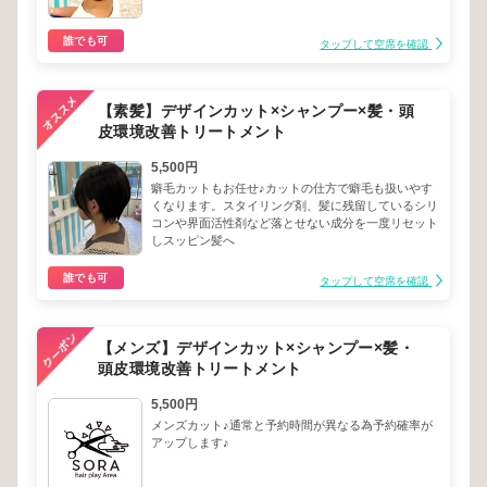
誰でも可
タップして空席を確認
【素髪】デザインカット×シャンプー×髪・頭
皮環境改善トリートメント
5,500円
癖毛カットもお任せ♪カットの仕方で癖毛も扱いやす
くなります。スタイリング剤、髪に残留しているシリ
コンや界面活性剤など落とせない成分を一度リセット
しスッピン髪へ
誰でも可
タップして空席を確認
【メンズ】デザインカット×シャンプー×髪・
頭皮環境改善トリートメント
5,500円
メンズカット♪通常と予約時間が異なる為予約確率が
アップします♪