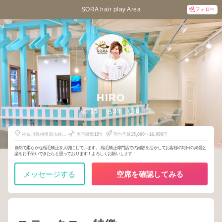
SORA hair play Area
フォロー
HIRO
15
39
0
神奈川県相模原市緑区
美容師歴
19
年
平均予算
15,000
〜
16,000
円
橋本8-27-3
自然で柔らかな縮毛矯正を大切にしています。 縮毛矯正専門店での経験を活かしてお客様の毎日の綺麗と
楽をお手伝いできたらと思っております！よろしくお願いします！
メッセージする
空席を確認してみる