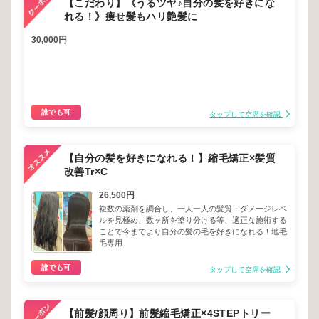
【こだわり】《うるツヤ♪自分の髪を好きにな
れる！》痩せ髪もハリ艶髪に
30,000円
誰でも可
タップして空席を確認
【自分の髪を好きになれる！】縮毛矯正×髪質
改善Tr×C
26,500円
複数の薬剤を調合し、一人一人の髪質・ダメージレベ
ルを見極め、数ヶ所を塗り分ける等、適正な施術する
ことで今までより自分の髪の毛を好きになれる！地毛
毛専用
誰でも可
タップして空席を確認
【前髪/顔周り】前髪縮毛矯正×4STEPトリー