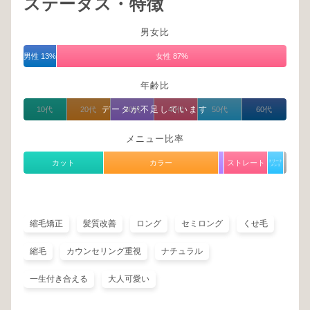
ステータス・特徴
男女比
男性 13%
女性 87%
年齢比
データが不足しています
10代
20代
30代
40代
50代
60代
メニュー比率
カット
カラー
ストレート
トリート
メント
縮毛矯正
髪質改善
ロング
セミロング
くせ毛
縮毛
カウンセリング重視
ナチュラル
一生付き合える
大人可愛い