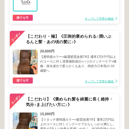
誰でも可
タップして空席を確認
【こだわり・極】《圧倒的褒められる♪潤いぷ
るんと髪・あの頃の髪に♪》
20,000円
【透明感カラー×厳選髪質改善TR】通常2万5千円以上
のコースに付く浸透補助成分×ハリのインナーケア×補
修・保水成分で柔らかくもあり、持続力◎本気の-10
歳髪へ
誰でも可
タップして空席を確認
【こだわり】《褒められ髪を綺麗に長く維持・
気分♪ま上げたい方に♪》
15,000円
【リタッチ透明感カラー×髪質改善TR】通常2万円以
上のコースに付くインナーケアからしっかり満たし、
通常のTRより効果を実感しやすく、約2倍長持ちのお