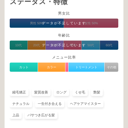
ステータス・特徴
男女比
データが不足しています
男性 50%
女性 50%
年齢比
データが不足しています
10代
20代
30代
40代
50代
60代
メニュー比率
カット
カラー
トリートメント
その他
縮毛矯正
髪質改善
ロング
くせ毛
艶髪
ナチュラル
一生付き合える
ヘアケアマイスター
上品
パサつき広がる髪