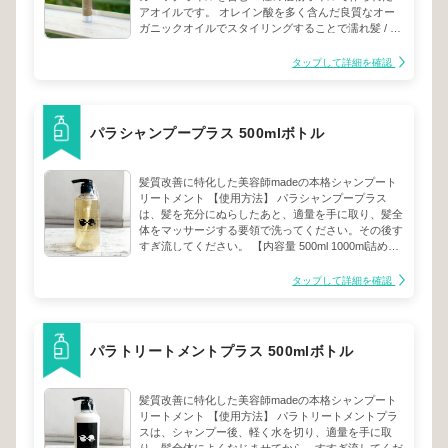
アオイルです。 オレイン酸を多く含んだ良質なオー
ガニックオイルでスタイリングすることで濡れ髪 / 束
感 / 毛先の動き / ツヤを出し、 クセ / 湿度による広が
りを抑えます。また、99%以上が天然成分でできてい
タップして詳細を確認
るため、お肌の保湿オイルとしてもご使用いただけま
す。※アボカドオイル/アルガンオイル / バオバブオイ
ル/サボテンオイル/オリーブオイル【使い方】スタイ
リング時:乾いた髪やアイロン後の髪に1~2プッシュ分
パラシャンプープラス 500mlボトル
を手にとり髪に塗布してスタイリングしてください。
「濡れ髪、束感を簡単に作れます。多毛、くせ毛のボ
リュームダウンオイルとしてご使用できます。※外出
髪質改善に特化した美容師madeの本格シャンプート
時1プッシュ分を手にとり中間から毛先に塗布してく
リートメント 【使用方法】 パラシャンプープラス
ださい。フレグランスとしていつでもお楽しみいただ
は、髪を充分にぬらしたあと、適量を手に取り、髪全
けます。【全成分】ゴマ油、サフラワー油、ヒマワリ
体をマッサージする要領で洗ってください。その後す
種子油、ホホバ種子油、シア脂油、アボカド油、バオ
すぎ流してください。 【内容量 500ml 1000ml詰め替
バブ種子油、アルガニアスピノサ核油、オリーブ果実
え用レフィル
油、オプンチアフィクスインジカ種子油、トコフェロ
タップして詳細を確認
ール、香料【内容量】100ml【注意点】ポンプ不良あ
るので新品の開封の場合はゆっくり押すようにお願い
致します。
パラトリートメントプラス 500mlボトル
髪質改善に特化した美容師madeの本格シャンプート
リートメント 【使用方法】 パラトリートメントプラ
スは、シャンプー後、軽く水を切り、適量を手に取