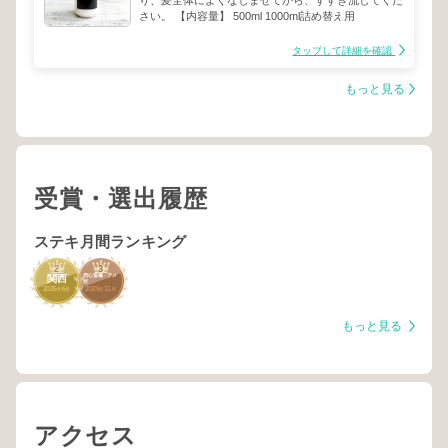
り、髪全体によくなじませてから、すすぎ流してくだ
さい。 【内容量】 500ml 1000ml詰め替え用
タップして詳細を確認
もっと見る
受賞・選出履歴
ステキ月間ランキング
2
3
西心斎橋・アメ
関西
村
2025
6
2025
11
年
月
年
月
もっと見る
アクセス