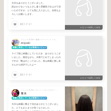
今日もありがとうございました。
顔まわりをいつもと少し違う雰囲気で仕上げて頂
いたのですが、とても気に入りました。次回もよ
ろしくお願いします。
まだ暑い日が続きます。ホントにお互い体調には
10
ステキ!
気を付けていきましょう！
レビューを詳しくみる
メニュー/ 先予約 + 酸熱トリートメント + カット + リタッチカラー
miyuki
頻繁に来店しているお客様のレビュー
ライブ前に綺麗にしていただき、ありがとうござ
いました。残念ながら、大雨でとれてしまったの
ですが、艶はのこってました。色も綺麗と推し友
さんから好評でしたよー
10
ステキ!
レビューを詳しくみる
メニュー/ 先予約 + カット + リタッチカラー + システムトリートメント
青木
頻繁に来店しているお客様のレビュー
今日も綺麗に整えて頂きありがとうございまし
た。とてもまとまりが良くなりました。