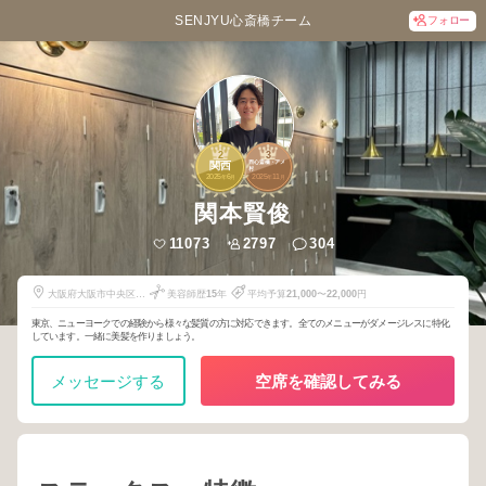
SENJYU心斎橋チーム
フォロー
2
3
西心斎橋・アメ
関西
村
2025
6
2025
11
年
月
年
月
関本賢俊
11073
2797
304
大阪府大阪市中央区西
美容師歴
15
年
平均予算
21,000
〜
22,000
円
心斎橋２丁目１−25w
place3階
東京、ニューヨークでの経験から様々な髪質の方に対応できます。全てのメニューがダメージレスに特化
しています。一緒に美髪を作りましょう。
メッセージする
空席を確認してみる