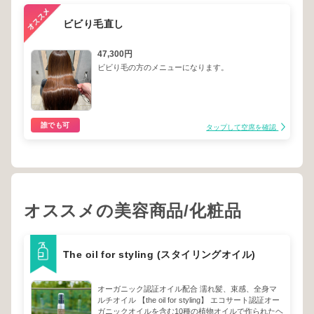
ビビり毛直し
47,300円
ビビり毛の方のメニューになります。
誰でも可
タップして空席を確認
オススメの美容商品/化粧品
The oil for styling (スタイリングオイル)
オーガニック認証オイル配合 濡れ髪、束感、全身マ
ルチオイル 【the oil for styling】 エコサート認証オー
ガニックオイルを含む10種の植物オイルで作られたヘ