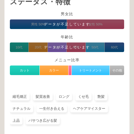
ステータス・特徴
男女比
データが不足しています
男性 50%
女性 50%
年齢比
データが不足しています
10代
20代
30代
40代
50代
60代
メニュー比率
カット
カラー
トリートメント
その他
縮毛矯正
髪質改善
ロング
くせ毛
艶髪
ナチュラル
一生付き合える
ヘアケアマイスター
上品
パサつき広がる髪