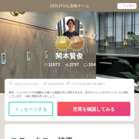
SENJYU心斎橋チーム
フォロー
2
3
西心斎橋・アメ
関西
村
2025
6
2025
11
年
月
年
月
関本賢俊
11073
2797
304
大阪府大阪市中央区西
美容師歴
15
年
平均予算
20,000
〜
21,000
円
心斎橋２丁目１−25w
place3階
東京、ニューヨークでの経験から様々な髪質の方に対応できます。全てのメニューがダメージレスに特化
しています。一緒に美髪を作りましょう。
メッセージする
空席を確認してみる