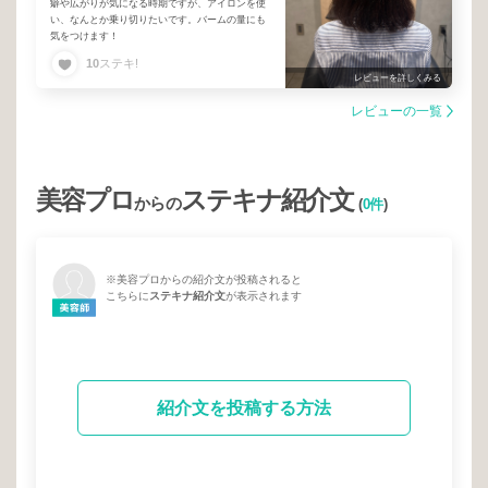
癖や広がりが気になる時期ですが、アイロンを使
い、なんとか乗り切りたいです。バームの量にも
気をつけます！
10
ステキ!
レビューを詳しくみる
レビューの一覧
美容プロ
ステキナ紹介文
からの
(
0件
)
※美容プロからの紹介文が投稿されると
こちらに
ステキナ紹介文
が表示されます
紹介文を投稿する方法