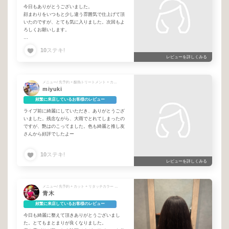
今日もありがとうございました。
顔まわりをいつもと少し違う雰囲気で仕上げて頂
いたのですが、とても気に入りました。次回もよ
ろしくお願いします。
まだ暑い日が続きます。ホントにお互い体調には
10
ステキ!
気を付けていきましょう！
レビューを詳しくみる
メニュー/ 先予約 + 酸熱トリートメント + カット + リタッチカラー
miyuki
頻繁に来店しているお客様のレビュー
ライブ前に綺麗にしていただき、ありがとうござ
いました。残念ながら、大雨でとれてしまったの
ですが、艶はのこってました。色も綺麗と推し友
さんから好評でしたよー
10
ステキ!
レビューを詳しくみる
メニュー/ 先予約 + カット + リタッチカラー + システムトリートメント
青木
頻繁に来店しているお客様のレビュー
今日も綺麗に整えて頂きありがとうございまし
た。とてもまとまりが良くなりました。