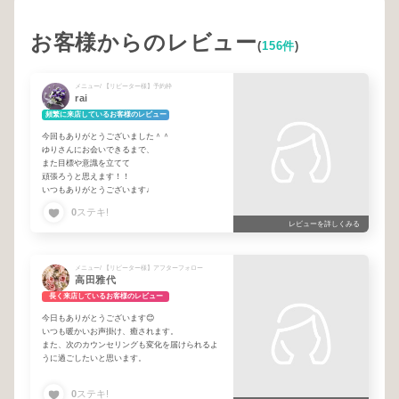
お客様からのレビュー
(
156件
)
メニュー/ 【リピーター様】予約枠
rai
頻繁に来店しているお客様のレビュー
今回もありがとうございました＾＾
ゆりさんにお会いできるまで、
また目標や意識を立てて
頑張ろうと思えます！！
いつもありがとうございます♩
0
ステキ!
レビューを詳しくみる
メニュー/ 【リピーター様】アフターフォロー
高田雅代
長く来店しているお客様のレビュー
今日もありがとうございます😊
いつも暖かいお声掛け、癒されます。
また、次のカウンセリングも変化を届けられるよ
うに過ごしたいと思います。
0
ステキ!