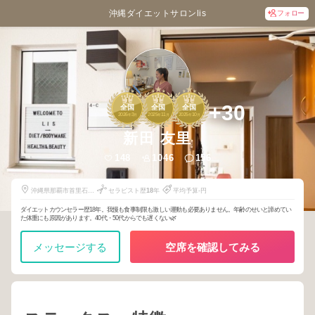
沖縄ダイエットサロンlis
フォロー
1
1
1
+30
全国
全国
全国
2026
3
2025
11
2025
10
年
月
年
月
年
月
新田 友里
148
1046
156
沖縄県那覇市首里石嶺
セラピスト歴
18
年
平均予算-円
町4-23
ダイエットカウンセラー歴18年。我慢も食事制限も激しい運動も必要ありません。年齢のせいと諦めてい
た体重にも原因があります。40代・50代からでも遅くない🌿
メッセージする
空席を確認してみる