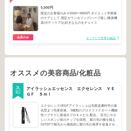
5,500円
限定のお客様のみ※5500〜9800円 ダイエット卒業後
のケアとして 測定カウンセリング/ハーブ蒸し/痩身機
器/ボディケア/お好きなものをチョイス
会員のみ
タップして空席を確認
オススメの美容商品/化粧品
アイラッシュエッセンス エクセレンス ＶＥ
ＧＦ ５ｍｌ
エクセレンスVEGFアイラッシュは毛髪皮膚科学の進
化型まつ毛美容液。 5種類のグロスファクター + 機能
性ペプチドに新成分プロキャピル 配合。 目元にやさ
しいスポンジ状のチップを採用。 髪の毛の種を植え
5STEPで根元から徹底的に髪の毛の発芽を促進させま
す。 無香料・無着色・合成界面活性剤フリー、パラ