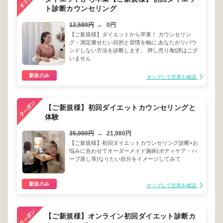
ト診断カウンセリング
12,580円
→
0円
【ご新規様】ダイエットから卒業！ カウンセリン
グ・測定痩せたい目的と習慣を軸に あなたがリバウ
ンドしない方法を診断します。 押し売り/勧誘はござ
いません
新規のみ
タップして空席を確認
【ご新規様】初回ダイエットカウンセリングと
体験
35,000円
→
21,980円
【ご新規様】初回ダイエットカウンセリング診断+お
悩みに合わせてオーダーメイド施術(ボディケア・ハ
ーブ蒸し等)なりたい自分をイメージしてみて
新規のみ
タップして空席を確認
【ご新規様】オンライン初回ダイエット診断カ