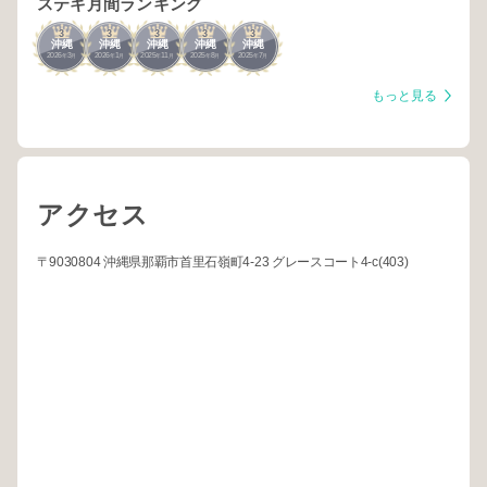
ステキ月間ランキング
3
3
3
3
3
沖縄
沖縄
沖縄
沖縄
沖縄
2026
3
2026
1
2025
11
2025
8
2025
7
年
月
年
月
年
月
年
月
年
月
もっと見る
アクセス
〒9030804 沖縄県那覇市首里石嶺町4-23 グレースコート4-c(403)