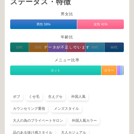
ステータス・特徴
男女比
男性 59%
女性 41%
年齢比
データが不足しています
10代
20代
30代
40代
50代
60代
メニュー比率
カット
カラー
ボブ
くせ毛
生えグセ
外国人風
カウンセリング重視
メンズスタイル
大人の為のプライベートサロン
外国人風カラー
品のある抜け感スタイル
大人カジュアル