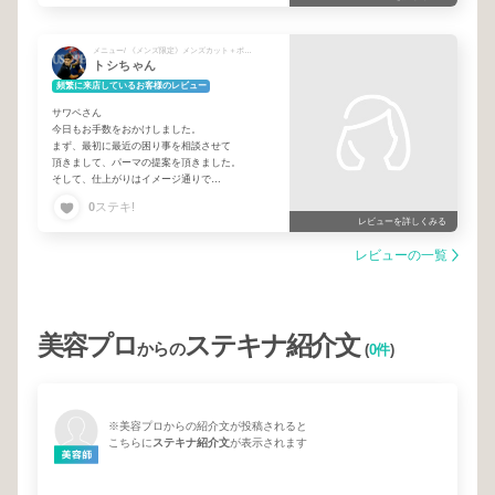
メニュー/ 《メンズ限定》メンズカット＋ポイントパーマ
トシちゃん
頻繁に来店しているお客様のレビュー
サワベさん
今日もお手数をおかけしました。
まず、最初に最近の困り事を相談させて
頂きまして、パーマの提案を頂きました。
そして、仕上がりはイメージ通りで
感謝です。いつも丁寧なお仕事、ありがとうござ
0
ステキ!
いました！
レビューを詳しくみる
レビューの一覧
美容プロ
ステキナ紹介文
からの
(
0件
)
※美容プロからの紹介文が投稿されると
こちらに
ステキナ紹介文
が表示されます