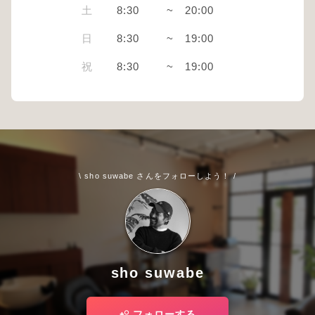
土
8:30
~
20:00
日
8:30
~
19:00
祝
8:30
~
19:00
\ sho suwabe さんをフォローしよう！ /
sho suwabe
フォローする