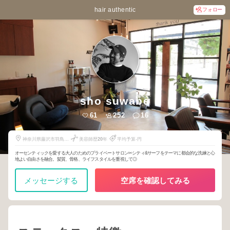
hair authentic
フォロー
sho suwabe
61
252
16
神奈川県藤沢市羽鳥2-
美容師歴
20
年
平均予算-円
1-24
オーセンティックを愛する大人のためのプライベートサロン✂︎シティ&サーフをテーマに都会的な洗練と心
地よい自由さを融合。髪質、骨格、ライフスタイルを重視して◎
メッセージする
空席を確認してみる