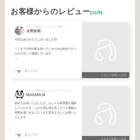
お客様からのレビュー
(
16件
)
メニュー/ 幼児カット(シャンプー無し)
水野吾朗
今日はありがとうございました😊
ここまで子供の髪を切ってくれたのは初めてだっ
たのですごく感謝しています。
今後ともよろしくお願いします。
0
ステキ!
レビューを詳しくみる
メニュー/ 似合わせレディースカット(シャンプースタイリング込み)
MASAMI.M
初めてお伺いしましたが、カットも希望通り施術
していただき、しかも居心地も良くとても素敵な
時間を過ごせました！また是非よろしくお願いい
たします。
0
ステキ!
レビューを詳しくみる