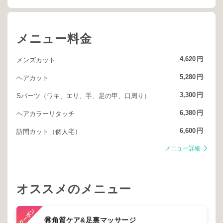
メニュー料金
4,620
円
メンズカット
5,280
円
ヘアカット
3,300
円
Sパーツ（ワキ、エリ、手、足の甲、口周り）
6,380
円
ヘアカラーリタッチ
6,600
円
訪問カット（個人宅）
メニュー詳細
オススメのメニュー
🉐角質ケア&足裏マッサージ