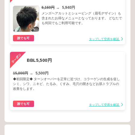
6,160円
→
5,940円
メンズヘアカットとシェービング（眉毛デザイン）も
含まれたお得なメニューとなっております。 どなたで
も何回でもご利用可能です。
誰でも可
タップして空席を確認
BBL5,500円
15,000円
→
5,500円
◆初回限定◆ ターンオーバーを正常に近づけ、コラーゲンの生成を促し
シミ、シワ、ニキビ、たるみ、くすみ、毛穴の開きなどお肌トラブルの
改善をします。
誰でも可
タップして空席を確認