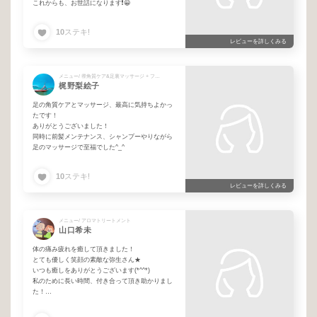
これからも、お世話になります❗😀
10
ステキ!
レビューを詳しくみる
メニュー/ 🉐角質ケア&足裏マッサージ + フロントカット
梶野梨絵子
足の角質ケアとマッサージ、最高に気持ちよかっ
たです！
ありがとうございました！
同時に前髪メンテナンス、シャンプーやりながら
足のマッサージで至福でした^_^
10
ステキ!
レビューを詳しくみる
メニュー/ アロマトリートメント
山口希未
体の痛み疲れを癒して頂きました！
とても優しく笑顔の素敵な弥生さん★
いつも癒しをありがとうございます(*^^*)
私のために長い時間、付き合って頂き助かりまし
た！
体の痛みの相談も、すぐに聞いてくれてありがと
うございました！