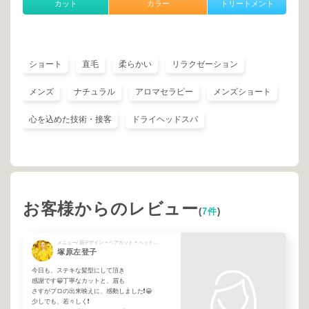
カット
カラー
トリートメント
ショート
直毛
柔らかい
リラクゼーション
メンズ
ナチュラル
アロマセラピー
メンズショート
心を込めた技術・接客
ドライヘッドスパ
お客様からのレビュー
(
7件
)
メニュー/ 眉デザイン + ヘアカット + ヘッドスパ
塚原左登子
今日も、ステキな髪型にして頂き
感謝です😀丁寧なカットと、眉も
さすがプロの出来映えに、感動しました❗😀
少しでも、若々しく❗