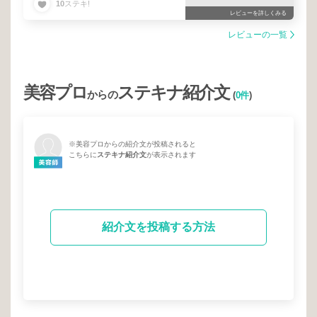
10
ステキ!
癒されましたヽ(´∇`)ノ
レビューを詳しくみる
レビューの一覧
美容プロ
ステキナ紹介文
からの
(
0件
)
※美容プロからの紹介文が投稿されると
こちらに
ステキナ紹介文
が表示されます
紹介文を投稿する方法