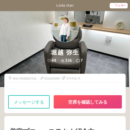
Links Hair
フォロー
堀越 弥生
69
336
7
神奈川県相模原市緑区
理容師歴
19
年
平均予算-円
下九沢540-35
メッセージする
空席を確認してみる