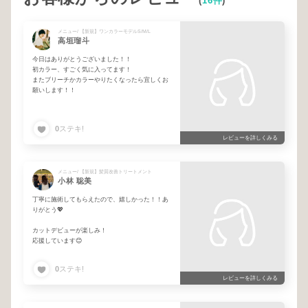
(
16件
)
メニュー/ 【新規】ワンカラーモデルS/M/L
高垣瑠斗
今日はありがとうございました！！
初カラー、すごく気に入ってます！
またブリーチかカラーやりたくなったら宜しくお
願いします！！
0
ステキ!
レビューを詳しくみる
メニュー/ 【新規】髪質改善トリートメント
小林 聡美
丁寧に施術してもらえたので、嬉しかった！！あ
りがとう💖
カットデビューが楽しみ！
応援しています😊
0
ステキ!
レビューを詳しくみる