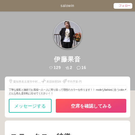
salowin
フォロー
伊藤果音
129
2
16
愛知県名古屋市中村区
美容師歴
1
年
平均予算-円
名駅4丁目27番6号
丁寧な接客と施術でお客様一人一人に寄り添って理想のカラーを作ります！！ modeなfashionに合うcolor📌
どんな色も是非私に任せてください！！
メッセージする
空席を確認してみる