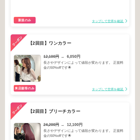
新規のみ
タップして空席を確認
【2回目】ワンカラー
12,100円
→
6,050円
長さやデザインによって値段が変わります。 正規料
金の50%offです🌟
来店顧客のみ
タップして空席を確認
【2回目】ブリーチカラー
24,200円
→
12,100円
長さやデザインによって値段が変わります。 正規料
金の50%offです🌟