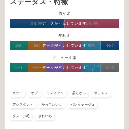
ステータス・特徴
男女比
データが不足しています
男性 50%
女性 50%
年齢比
データが不足しています
10代
20代
30代
40代
50代
60代
メニュー比率
トリートメ
データが不足しています
カット
カラー
パーマ
ストレート
その他
ント
カラー
ボブ
ミディアム
柔らかい
オシャレ
アシスタント
かっこいい女
バレイヤージュ
ダメージ毛
きれいめ