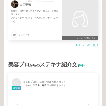
メニュー/ 【新規】ブリーチカラーモデル S/M/L
山口華穂
想像通りの色でめっちゃ可愛いく仕上がって大満
足です！！！
これからデザインカラーどんどんやって欲しいで
す😌
9
ステキ!
レビューを詳しくみる
レビューの一覧
美容プロ
ステキナ紹介文
からの
(
0件
)
※美容プロからの紹介文が投稿されると
こちらに
ステキナ紹介文
が表示されます