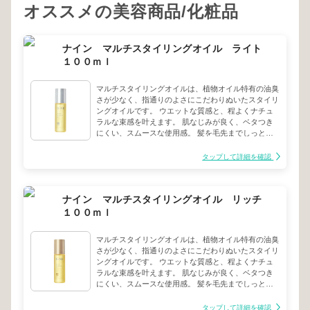
オススメの美容商品/化粧品
ナイン マルチスタイリングオイル ライト
１００ｍｌ
マルチスタイリングオイルは、植物オイル特有の油臭
さが少なく、指通りのよさにこだわりぬいたスタイリ
ングオイルです。 ウエットな質感と、程よくナチュ
ラルな束感を叶えます。 肌なじみが良く、ベタつき
にくい、スムースな使用感。 髪を毛先までしっとり
保湿し、パサつき、乾燥から守ります。 植物由来成
分を98％以上使用した、肌にも使えるオイルです。
タップして詳細を確認
ライトは、ほどよく軽さのあるツヤ感が持続します。
軟毛の方、スタイリングが苦手な方にも使いやすい。
少し動きがほしいレイヤースタイルに、ヘルシーなウ
ナイン マルチスタイリングオイル リッチ
エット感とより細かな束感を表現できます。
１００ｍｌ
マルチスタイリングオイルは、植物オイル特有の油臭
さが少なく、指通りのよさにこだわりぬいたスタイリ
ングオイルです。 ウエットな質感と、程よくナチュ
ラルな束感を叶えます。 肌なじみが良く、ベタつき
にくい、スムースな使用感。 髪を毛先までしっとり
保湿し、パサつき、乾燥から守ります。 植物由来成
分を98％以上使用した、肌にも使えるオイルです。
タップして詳細を確認