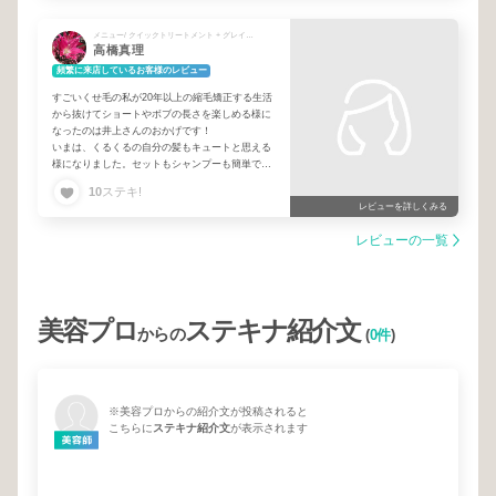
メニュー/ クイックトリートメント + グレイカラー｜根本リタッチ ※カラーのみの際はシャンプーブローもご選択下さい + ファッションカラー｜根本リタッチ ※カラーのみの際はシャンプーブローもご選択下さい + カット
高橋真理
頻繁に来店しているお客様のレビュー
すごいくせ毛の私が20年以上の縮毛矯正する生活
から抜けてショートやボブの長さを楽しめる様に
なったのは井上さんのおかげです！
いまは、くるくるの自分の髪もキュートと思える
様になりました。セットもシャンプーも簡単で感
謝してます！
10
ステキ!
毎回話も楽しくて、色々教えてくれてありがと
レビューを詳しくみる
う！！
レビューの一覧
美容プロ
ステキナ紹介文
からの
(
0件
)
※美容プロからの紹介文が投稿されると
こちらに
ステキナ紹介文
が表示されます