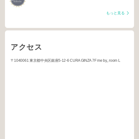
2025
5
日本橋
年
月
もっと見る
アクセス
〒1040061 東京都中央区銀座5-12-6 CURA GINZA 7F me by,, room L