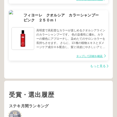
リッチは、重さのあるツヤ感が持続します。 しっか
りとしたウエット感を表現しながら、指通りのよい仕
上がり。 しっかり巻いてエッジを効かせたスタイル
フィヨーレ クオルシア カラーシャンプー
にラグジュアリーなツヤと束感を表現できます。
ピンク ２５０ｍｌ
高明度で高彩度なカラーが楽しめるクオルシアライン
のカラーシャンプーです。 色の染着性に優れ、カラ
ーの褪色にアプローチし、染めたてのサロンカラーを
長持ちさせます。 さらに、13 種の植物エキスとダメ
ージケア成分※を配合し、髪と頭皮にやさしいアミノ
酸系洗浄処方で、カラーの繰り返しでダメージを受け
た髪をサポートします。※加水分解ケラチン（羊毛）
タップして詳細を確認
赤やピンクなどの暖色系カラーの褐色を抑え、鮮やか
な髪色を長持ちさせます。
もっと見る
受賞・選出履歴
ステキ月間ランキング
3
銀座・有楽町・
新橋・丸の内・