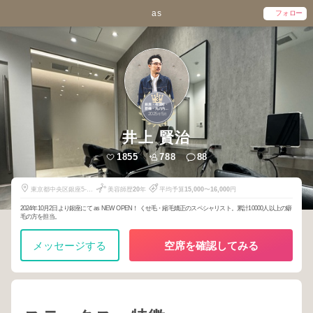
as
フォロー
3
銀座・有楽町・
新橋・丸の内・
2025
5
日本橋
年
月
井上 賢治
1855
788
88
東京都中央区銀座5-
美容師歴
20
年
平均予算
15,000
〜
16,000
円
12-6
2024年10月2日より銀座にて as NEW OPEN！ くせ毛・縮毛矯正のスペシャリスト。累計10000人以上の癖
毛の方を担当。
メッセージする
空席を確認してみる