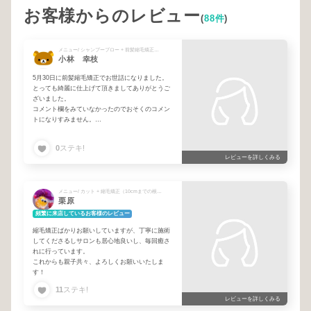
お客様からのレビュー
(
88件
)
メニュー/ シャンプーブロー + 前髪縮毛矯正（カットをなさる方はカットもお選びください）カットなしの方はシャンプーブローもお選び下さい
小林 幸枝
5月30日に前髪縮毛矯正でお世話になりました。
とっても綺麗に仕上げて頂きましてありがとうご
ざいました。
コメント欄をみていなかったのでおそくのコメン
トになりすみません。
またご予約とらせて頂きたくLINEを開きました。
宜しくお願い致します。
0
ステキ!
レビューを詳しくみる
メニュー/ カット + 縮毛矯正（10cmまでの根本リタッチ）※カットなしの方はシャンプーブローもご選択下さい
栗原
頻繁に来店しているお客様のレビュー
縮毛矯正ばかりお願いしていますが、丁寧に施術
してくださるしサロンも居心地良いし、毎回癒さ
れに行っています。
これからも親子共々、よろしくお願いいたしま
す！
11
ステキ!
レビューを詳しくみる