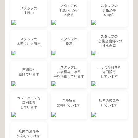
スタッフの
スタッフの
スタッフの
手洗いうがい
手指消毒
手洗い
の徹底
の徹底
スタッフの
スタッフの
スタッフの
3密該当箇所への
常時マスク着用
検温
外出自粛
スタッフは
ハサミ等器具を
席間隔を
お客様毎に毎回
毎回消毒
空けています
手指消毒しています
しています
カットクロスを
席を毎回
店内の換気を
毎回消毒
消毒しています
しています
しています
店内の消毒を
強化しています