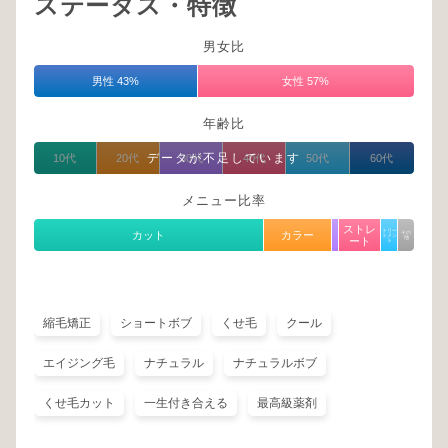
ステータス・特徴
男女比
男性 43%
女性 57%
年齢比
データが不足しています
10代
20代
30代
40代
50代
60代
メニュー比率
ストレ
トリー
カット
カラー
その
トメン
他
ート
ト
縮毛矯正
ショートボブ
くせ毛
クール
エイジング毛
ナチュラル
ナチュラルボブ
くせ毛カット
一生付き合える
最高級薬剤