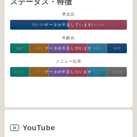
ステータス・特徴
男女比
データが不足しています
男性 50%
女性 50%
年齢比
データが不足しています
10代
20代
30代
40代
50代
60代
メニュー比率
トリートメ
データが不足しています
カット
カラー
パーマ
ストレート
その他
ント
YouTube