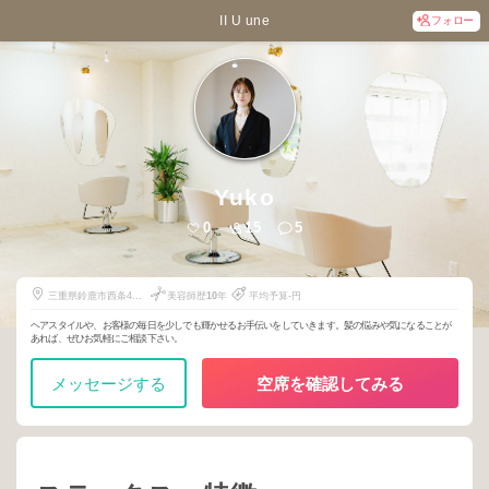
II U une
フォロー
Yuko
0
15
5
三重県鈴鹿市西条4丁
美容師歴
10
年
平均予算-円
目25番地101号室
ヘアスタイルや、お客様の毎日を少しでも輝かせるお手伝いをしていきます。髪の悩みや気になることが
あれば、ぜひお気軽にご相談下さい。
メッセージする
空席を確認してみる