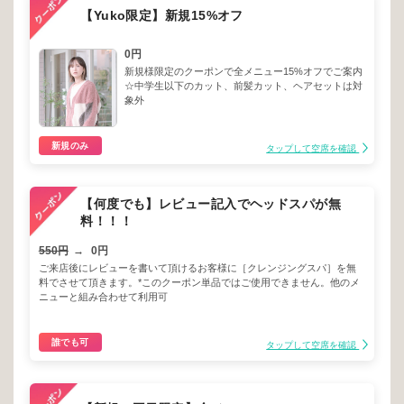
【Yuko限定】新規15%オフ
0円
新規様限定のクーポンで全メニュー15%オフでご案内
☆中学生以下のカット、前髪カット、ヘアセットは対
象外
新規のみ
タップして空席を確認
【何度でも】レビュー記入でヘッドスパが無
料！！！
550円
→
0円
ご来店後にレビューを書いて頂けるお客様に［クレンジングスパ］を無
料でさせて頂きます。*このクーポン単品ではご使用できません。他のメ
ニューと組み合わせて利用可
誰でも可
タップして空席を確認