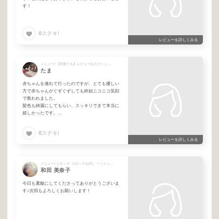
す！
0
ステキ!
レビューを詳しくみる
メニュー/ 【何度でも】レビュー記入でヘッドスパが無料！！！ + カット + フルカラーM
たま
赤ちゃんを連れて行ったのですが、とても優しい
方で赤ちゃんがぐずぐずしても終始ニコニコ笑顔
で救われました。
髪色も綺麗にしてもらい、スッキリできて本当に
嬉しかったです。
お店のスタッフさん含め、他のお客様も素敵な雰
囲気で素敵でした。
0
ステキ!
ありがとうございました。
レビューを詳しくみる
メニュー/ リタッチ（3センチ以内） + シャンプーブロー
和田 美奈子
今日も素敵にしてくださってありがとうございま
す♪次回もよろしくお願いします！