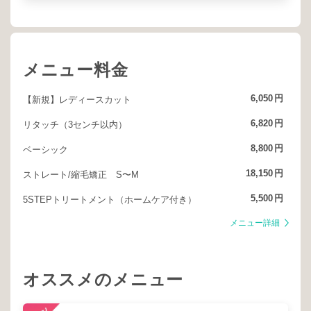
メニュー料金
6,050
円
【新規】レディースカット
6,820
円
リタッチ（3センチ以内）
8,800
円
ベーシック
18,150
円
ストレート/縮毛矯正 S〜M
5,500
円
5STEPトリートメント（ホームケア付き）
メニュー詳細
オススメのメニュー