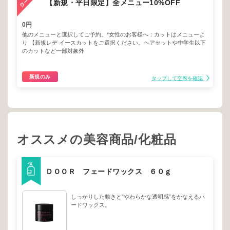
【新規・平日限定】全メニュー10%OFF
0円
他のメニューと選択してご予約。*女性のお客様へ：カットはメニューよ
り 【新規レデ イースカットをご選択ください。ヘアセットや中学生以下
のカットなど一部対象外
新規のみ
タップして空席を確認
オススメの美容商品/化粧品
ＤＯＯＲ フェードワックス ６０ｇ
しっかりした動きと”やわらかな透明感”をかなえるハ
ードワックス。