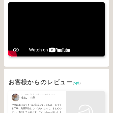
お客様からのレビュー
(
5件
)
メニュー/ 【何度でも】レビュー記入でヘッドスパが無料！！！ + 大学生・高校生 + クレンジングスパ + 【Yuko限定】新規15%オフ
小林 由美
今日は娘のカットでお世話になりました。とって
も丁寧に毛量調整していただいたので、まとめや
すいと満足しております。これからもお願いしま