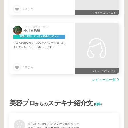
インスタでの動画の様に、はっきり似合う似合わ
ない、出来る出来ない髪型等言ってくださるの
0
ステキ!
で、どの様にするのか決めやすかったです。癖っ
レビューを詳しくみる
毛を活かしたヘアカットとヘアスタイルにして下
さり、またどの様にスタイルするのかも丁寧に教
えてもらいました。
またお願いしたいと思います。
メニュー/ 眉カット + カット
小川原昂暉
頻繁に来店しているお客様のレビュー
今日も素敵なカットありがとうございました！
また次回もよろしくお願いします！
0
ステキ!
レビューを詳しくみる
レビューの一覧
美容プロ
ステキナ紹介文
からの
(
0件
)
※美容プロからの紹介文が投稿されると