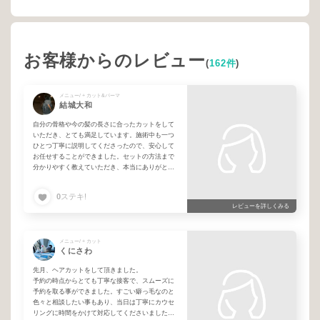
お客様からのレビュー
(
162件
)
メニュー/ + カット&パーマ
結城大和
自分の骨格や今の髪の長さに合ったカットをして
いただき、とても満足しています。施術中も一つ
ひとつ丁寧に説明してくださったので、安心して
お任せすることができました。セットの方法まで
分かりやすく教えていただき、本当にありがとう
ございました。
0
ステキ!
レビューを詳しくみる
メニュー/ + カット
くにさわ
先月、ヘアカットをして頂きました。
予約の時点からとても丁寧な接客で、スムーズに
予約を取る事ができました。すごい癖っ毛なのと
色々と相談したい事もあり、当日は丁寧にカウセ
リングに時間をかけて対応してくださいました。