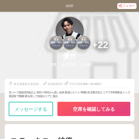
chill
フォロー
1
1
1
+22
池袋・目白
池袋・目白
池袋・目白
2026
3
2026
2
2026
1
年
月
年
月
年
月
優作
91
2612
162
東京都豊島区東池袋1
美容師歴
7
年
平均予算
9,000
〜
10,000
円
丁目14-14
月パーマ指名200名以上 20代〜30代から高い支持 新規リピート率9割 埼玉県大宮エリアで 6年間有名メンズ
美容室で勤務 満を持して池袋エリアに進出
メッセージする
空席を確認してみる