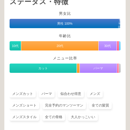
ステータス・特徴
男女比
女
男性 100%
性
0%
年齢比
10代
20代
30代
メニュー比率
カット
パーマ
メンズカット
パーマ
似合わせ得意
メンズ
メンズショート
完全予約のマンツーマン
全ての髪質
メンズスタイル
全ての骨格
大人かっこいい