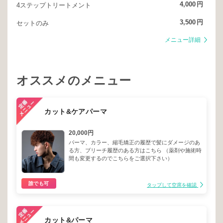
4,000
円
4ステップトリートメント
3,500
円
セットのみ
メニュー詳細
オススメのメニュー
カット&ケアパーマ
20,000円
パーマ、カラー、縮毛矯正の履歴で髪にダメージのあ
る方、ブリーチ履歴のある方はこちら （薬剤や施術時
間も変更するのでこちらをご選択下さい）
誰でも可
タップして空席を確認
カット&パーマ