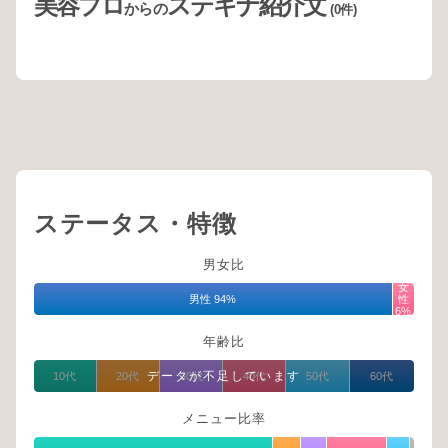
美容プロ
ステキナ紹介文
からの
(0件)
ステータス・特徴
男女比
女
男性 94%
性
6%
年齢比
データが不足しています
10代
20代
30代
40代
50代
60代
メニュー比率