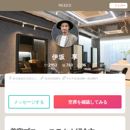
REEED
フォロー
伊坂 享
2952
760
96
東京都港区北青山２－
美容師歴
20
年
平均予算
14,000
〜
15,000
円
１３－４
メッセージする
空席を確認してみる