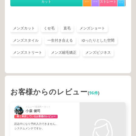
カット
ストレート
トリート
カラー
パーマ
メント
メンズカット
くせ毛
直毛
メンズショート
メンズスタイル
一生付き合える
ゆったりとした空間
メンズストリート
メンズ縮毛矯正
メンズビジネス
お客様からのレビュー
(
96件
)
メニュー/ 指名料 + カット
小森 健司
長く来店しているお客様のレビュー
読込中になり予約入力できません。
システムメンテですか。