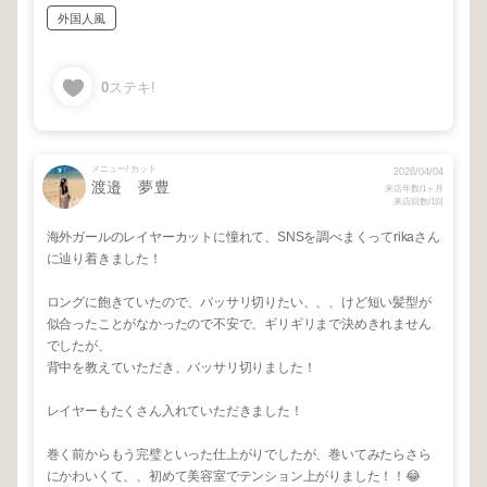
外国人風
0
ステキ!
メニュー/ カット
2026/04/04
渡邉 夢豊
来店年数/1ヶ月
来店回数/1回
海外ガールのレイヤーカットに憧れて、SNSを調べまくってrikaさん
に辿り着きました！
ロングに飽きていたので、バッサリ切りたい、、、けど短い髪型が
似合ったことがなかったので不安で、ギリギリまで決めきれません
でしたが、
背中を教えていただき、バッサリ切りました！
レイヤーもたくさん入れていただきました！
巻く前からもう完璧といった仕上がりでしたが、巻いてみたらさら
にかわいくて、、初めて美容室でテンション上がりました！！😂