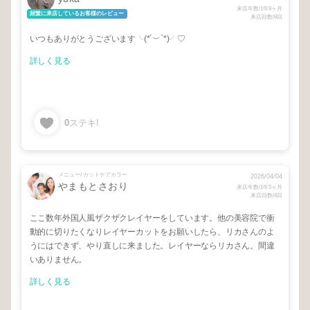
来店年数/1年9ヶ月
頻繁に来店しているお客様のレビュー
来店回数/8回
いつもありがとうございます╰(*´︶`*)╯♡
詳しく見る
0
ステキ!
メニュー/ カットケアカラー
2026/04/04
やまもとさおり
来店年数/1年5ヶ月
来店回数/4回
ここ数年外国人風ザクザクレイヤーをしています。他の美容院で衝
動的に切りたくなりレイヤーカットをお願いしたら、リカさんのよ
うにはできず、やり直しに来ました。レイヤーならリカさん。間違
いありません。
詳しく見る