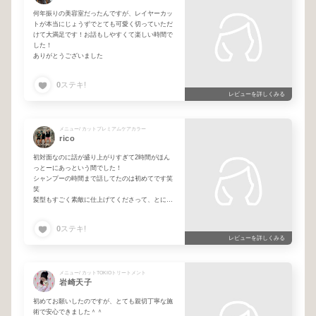
何年振りの美容室だったんですが、レイヤーカッ
トが本当にじょうずでとても可愛く切っていただ
けて大満足です！お話もしやすくて楽しい時間で
した！
ありがとうございました
0
ステキ!
レビューを詳しくみる
メニュー/ カットプレミアムケアカラー
rico
初対面なのに話が盛り上がりすぎて2時間がほん
っとーにあっという間でした！
シャンプーの時間まで話してたのは初めてです笑
笑
髪型もすごく素敵に仕上げてくださって、とにか
くハッピーです♡
通わせていただきます!!
0
ステキ!
ありがとうございました🥰
レビューを詳しくみる
メニュー/ カットTOKIOトリートメント
岩崎天子
初めてお願いしたのですが、とても親切丁寧な施
術で安心できました＾＾