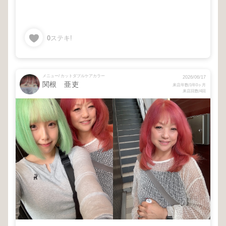
0
ステキ!
メニュー/ カットダブルケアカラー
2026/06/17
関根 亜吏
来店年数/1年0ヶ月
来店回数/4回