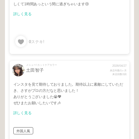
しくて1時間あっという間に過ぎちゃいます😢
詳しく見る
0
ステキ!
メニュー/ カットケアカラー
2026/04/27
土田智子
来店年数/1ヶ月
来店回数/1回
インスタを見て期待しておりました。期待以上に素敵にしていただ
き、さすがプロの方だなと思いました！
ありがとうございました😭💖
ぜひまたお願いしたいです🎶
詳しく見る
外国人風