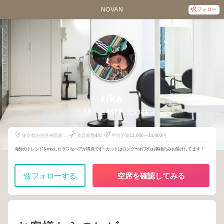
NOVAN
フォロー
rika
59
4877
301
東京都渋谷区神宮前5
美容師歴
4
年
平均予算
13,000
〜
14,000
円
丁目46-3
海外のトレンドをmixしたラフなヘアが得意です✨カットはロング〜ボブのお客様のみお受けしてます！
フォローする
空席を確認してみる