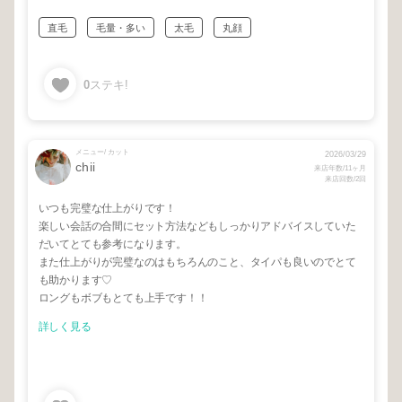
直毛
毛量・多い
太毛
丸顔
0
ステキ!
メニュー/ カット
2026/03/29
chii
来店年数/11ヶ月
来店回数/2回
いつも完璧な仕上がりです！
楽しい会話の合間にセット方法などもしっかりアドバイスしていた
だいてとても参考になります。
また仕上がりが完璧なのはもちろんのこと、タイパも良いのでとて
も助かります♡
ロングもボブもとても上手です！！
詳しく見る