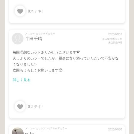
0
ステキ!
メニュー/ カットケアカラー
2026/04/18
半田千晴
来店年数/2年0ヶ月
来店回数/5回
毎回理想なカットありがとうございます💖
久しぶりのカラーでしたが、親身に寄り添っていただいて不安がな
くなりました✨
次回もよろしくお願いします🥺
詳しく見る
0
ステキ!
メニュー/ カットプレミアムケアカラー
2026/04/05
yuka