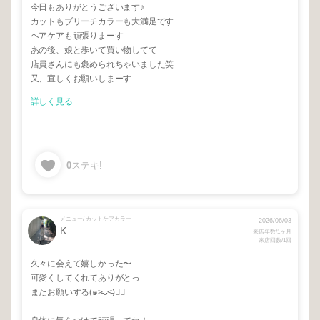
今日もありがとうございます♪
カットもブリーチカラーも大満足です
ヘアケアも頑張りまーす
あの後、娘と歩いて買い物してて
店員さんにも褒められちゃいました笑
又、宜しくお願いしまーす
詳しく見る
0
ステキ!
メニュー/ カットケアカラー
2026/06/03
K
来店年数/1ヶ月
来店回数/1回
久々に会えて嬉しかった〜
可愛くしてくれてありがとっ
またお願いする(๑˃̵ᴗ˂̵)❤️‍🔥