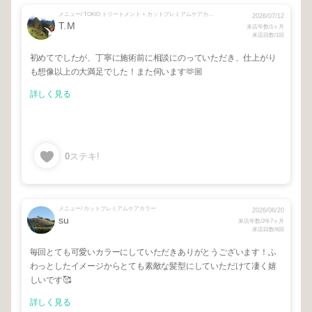
メニュー/ TOKIO トリートメント + カットプレミアムケアカラー
2026/07/12
T.M
来店年数/1ヶ月
来店回数/1回
初めてでしたが、丁寧に施術前に相談にのっていただき、仕上がり
も想像以上の大満足でした！また伺います🫶🏼
詳しく見る
0
ステキ!
メニュー/ カットプレミアムケアカラー
2026/06/20
su
来店年数/2年7ヶ月
来店回数/6回
毎回とても可愛いカラーにしていただきありがとうございます！ふ
わっとしたイメージからとても素敵な髪型にしていただけて凄く嬉
しいです🥰
詳しく見る