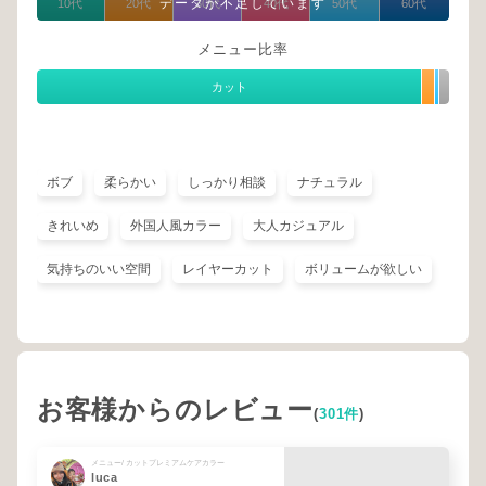
データが不足しています
10代
20代
30代
40代
50代
60代
メニュー比率
カット
ボブ
柔らかい
しっかり相談
ナチュラル
きれいめ
外国人風カラー
大人カジュアル
気持ちのいい空間
レイヤーカット
ボリュームが欲しい
お客様からのレビュー
(
301件
)
メニュー/ カットプレミアムケアカラー
luca