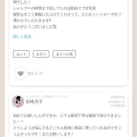
間でした！
シャンプーの時間まで話してたのは初めてです笑笑
髪型もすごく素敵に仕上げてくださって、とにかくハッピーです♡
通わせていただきます!!
ありがとうございました🥰
詳しく見る
カット
カラー
ダメージ毛
0
ステキ!
メニュー/ カットTOKIOトリートメント
2026/07/29
岩崎天子
来店年数/1ヶ月
来店回数/2回
初めてお願いしたのですが、とても親切丁寧な施術で安心できまし
た＾＾
どうしようか悩んでるところも親身に相談に乗ってくれるのですご
くよかったです！またお願いします！