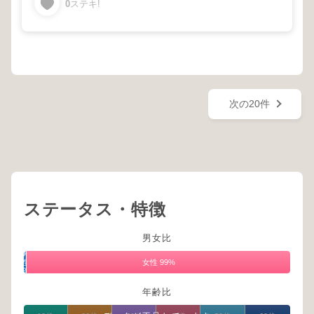
0
ステキ!
次の20件
ステータス・特徴
男女比
男
性
女性 99%
1%
年齢比