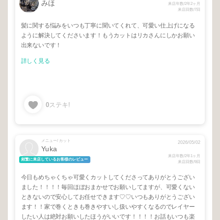
みほ
来店年数/2年2ヶ月
来店回数/7回
髪に関する悩みをいつも丁寧に聞いてくれて、可愛い仕上げになる
ように解決してくださいます！もうカットはリカさんにしかお願い
出来ないです！
詳しく見る
0
ステキ!
メニュー/ カット
2026/05/02
Yuka
来店年数/2年1ヶ月
頻繁に来店しているお客様のレビュー
来店回数/9回
今日もめちゃくちゃ可愛くカットしてくださってありがとうござい
ました！！！！毎回ほぼおまかせでお願いしてますが、可愛くない
ときないので安心してお任せできます♡♡いつもありがとうござい
ます！！家で巻くときも巻きやすいし扱いやすくなるのでレイヤー
したい人は絶対お願いしたほうがいいです！！！！お話もいつも楽