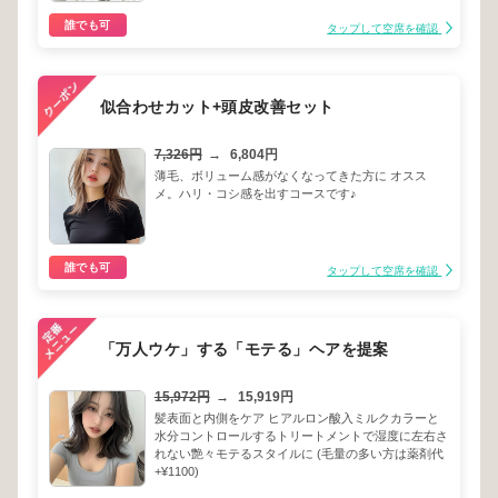
誰でも可
タップして空席を確認
似合わせカット+頭皮改善セット
7,326円
→
6,804円
薄毛、ボリューム感がなくなってきた方に オスス
メ。ハリ・コシ感を出すコースです♪
誰でも可
タップして空席を確認
「万人ウケ」する「モテる」ヘアを提案
15,972円
→
15,919円
髪表面と内側をケア ヒアルロン酸入ミルクカラーと
水分コントロールするトリートメントで湿度に左右さ
れない艶々モテるスタイルに (毛量の多い方は薬剤代
+¥1100)