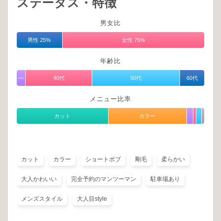
ステータス・特徴
男女比
男性 25%
女性 75%
年齢比
40代
50代
60代
30代
メニュー比率
カット
カラー
カット
カラー
ショートボブ
剛毛
柔らかい
大人かわいい
完全予約のマンツーマン
駐車場あり
メンズスタイル
大人目style