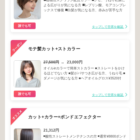
◼️植物性スクワラン配合カラー ◼️クセ、うねり乾燥に
よる広がりが気になる方 ◼️レブリン酸、モアコンプレ
ックスで修復 ◼️白髪が気になる方、赤みが苦手な方
誰でも可
タップして空席を確認
モテ髪カット+ストカラー
27,500円
→
23,000円
オイルinカラーで簡単ストカラー ■ストレートをかけ
るほどでない方 ■髪がパサつき広がる方、うねり毛 ■
ダメージが気になる方 ■ヘアオイルグロス¥3520付
誰でも可
タップして空席を確認
カット+カラー+ボンドエフェクター
21,312円
◾️酸性ストレートメンテナンスの方 ◾️通常¥8800ボンド