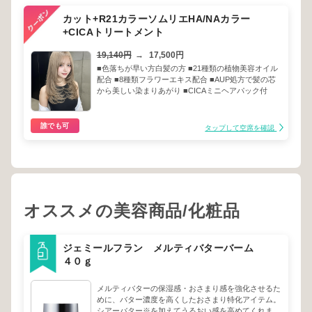
カット+R21カラーソムリエHA/NAカラー
+CICAトリートメント
19,140円
→
17,500円
■色落ちが早い方白髪の方 ■21種類の植物美容オイル
配合 ■8種類フラワーエキス配合 ■AUP処方で髪の芯
から美しい染まりあがり ■CICAミニヘアパック付
誰でも可
タップして空席を確認
オススメの美容商品/化粧品
ジェミールフラン メルティバターバーム
４０ｇ
メルティバターの保湿感・おさまり感を強化させるた
めに、バター濃度を高くしたおさまり特化アイテム。
シアーバター※を加えてうるおい感を高めてくれま