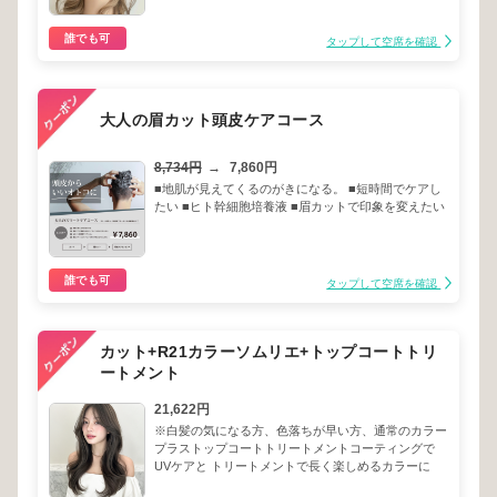
誰でも可
タップして空席を確認
大人の眉カット頭皮ケアコース
8,734円
→
7,860円
■地肌が見えてくるのがきになる。 ■短時間でケアし
たい ■ヒト幹細胞培養液 ■眉カットで印象を変えたい
誰でも可
タップして空席を確認
カット+R21カラーソムリエ+トップコートトリ
ートメント
21,622円
※白髪の気になる方、色落ちが早い方、通常のカラー
プラストップコートトリートメントコーティングで
UVケアと トリートメントで長く楽しめるカラーに