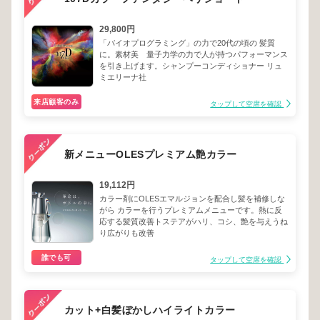
29,800円
「バイオプログラミング」の力で20代の頃の 髪質
に。素材美 量子力学の力で人が持つパフォーマンス
を引き上げます。シャンプーコンディショナー リュ
ミエリーナ社
来店顧客のみ
タップして空席を確認
新メニューOLESプレミアム艶カラー
19,112円
カラー剤にOLESエマルジョンを配合し髪を補修しな
がら カラーを行うプレミアムメニューです。熱に反
応する髪質改善トステアがハリ、コシ、艶を与えうね
り広がりも改善
誰でも可
タップして空席を確認
カット+白髪ぼかしハイライトカラー