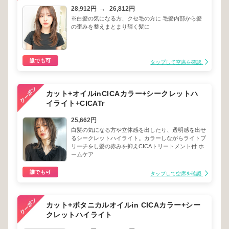
28,912円
→
26,812円
※白髪の気になる方、クセ毛の方に 毛髪内部から髪
の歪みを整えまとまり輝く髪に
誰でも可
タップして空席を確認
カット+オイルinCICAカラー+シークレットハ
イライト+CICATr
25,662円
白髪の気になる方や立体感を出したり、透明感を出せ
るシークレットハイライト。カラーしながらライトブ
リーチをし髪の赤みを抑えCICAトリートメント付 ホ
ームケア
誰でも可
タップして空席を確認
カット+ボタニカルオイルin CICAカラー+シー
クレットハイライト