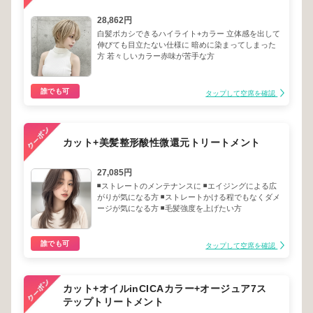
28,862円
白髪ボカシできるハイライト+カラー 立体感を出して
伸びても目立たない仕様に 暗めに染まってしまった
方 若々しいカラー赤味が苦手な方
誰でも可
タップして空席を確認
カット+美髪整形酸性微還元トリートメント
27,085円
◾️ストレートのメンテナンスに ◾️エイジングによる広
がりが気になる方 ◾️ストレートかける程でもなくダメ
ージが気になる方 ◾️毛髪強度を上げたい方
誰でも可
タップして空席を確認
カット+オイルinCICAカラー+オージュア7ス
テップトリートメント