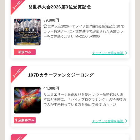
🥉世界大会2026第3位受賞記念
39,800円
🏆世界大会2026ヘアメイク部門第3位受賞記念 107D
カラー特別クーポン 世界基準で評価された美髪カラ
ーをご体感ください M+2200 L+9000
新規のみ
タップして空席を確認
107Dカラーファンタジーロング
44,000円
リュミエリーナ最高級品を使用 カラー新時代繰り返
すほど美髪に。「バイオプログラミング」の特殊技術
で人が本来持っている力を高めて修復 カット込
来店顧客のみ
タップして空席を確認