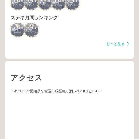
八事・平針・瑞
八事・平針・瑞
八事・平針・瑞
八事・平針・瑞
八事・平針・瑞
穂・野並
穂・野並
穂・野並
穂・野並
穂・野並
2025
12
2025
6
2026
7
2026
6
2026
3
年
月
年
月
年
月
年
月
年
月
ステキ月間ランキング
3
3
八事・平針・瑞
八事・平針・瑞
穂・野並
穂・野並
2026
4
2025
11
年
月
年
月
もっと見る
アクセス
〒4580804 愛知県名古屋市緑区亀が洞1-404 KHビル1F