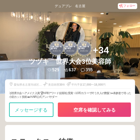
デュアプレ 名古屋
フォロー
1
1
1
+34
八事・平針・瑞
八事・平針・瑞
八事・平針・瑞
穂・野並
穂・野並
穂・野並
2026
7
2026
6
2026
5
年
月
年
月
年
月
ツヅキ 世界大会3位美容師
529
637
355
愛知県名古屋市緑区亀
美容師歴
30
年
平均予算
17,000
〜
18,000
円
が洞1-404
🥉世界大会ヘアメイク入賞 🏆HPBアワード全国3位受賞 ✨107Dカラーで叶う大人の艶髪 ✂️表参道で培った
小顔カット技術 ✒️HAIR公式アンバサダー
メッセージする
空席を確認してみる