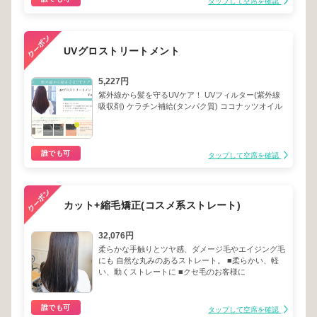
タップして空席を確認
UVグロストリートメント
5,227円
紫外線から髪を守るUVケア！ UVフィルター(紫外線
吸収剤) ケラチン補給(タンパク質) ココナッツオイル
誰でも可
タップして空席を確認
カット+縮毛矯正(コスメ系ストレート)
32,076円
柔らかな手触りとツヤ感、ダメージ毛やエイジング毛
にも 自然な丸みのあるストレート。 ■柔らかい、軽
い、動くストレートに ■クセ毛のお客様に
誰でも可
タップして空席を確認