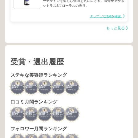
ーデザインを楽しむ領域を更に広げる。気分が上がる
シトラス&フローラルの香り。
タップして詳細を確認
もっと見る
受賞・選出履歴
ステキな美容師ランキング
1
1
1
1
1
八事・平針・瑞
八事・平針・瑞
八事・平針・瑞
八事・平針・瑞
八事・平針・瑞
穂・野並
穂・野並
穂・野並
穂・野並
穂・野並
2025
7
2026
4
2025
5
2026
1
2026
2
年
月
年
月
年
月
年
月
年
月
口コミ月間ランキング
3
2
1
2
2
八事・平針・瑞
名古屋港・高
名古屋港・高
名古屋港・高
八事・平針・瑞
穂・野並
畑・鳴海・大
畑・鳴海・大
畑・鳴海・大
穂・野並
2025
7
2026
4
2026
1
2026
2
2026
3
府・豊明・知
府・豊明・知
府・豊明・知
年
月
年
月
年
月
年
月
年
月
多・半田
多・半田
多・半田
フォロワー月間ランキング
2
2
3
3
3