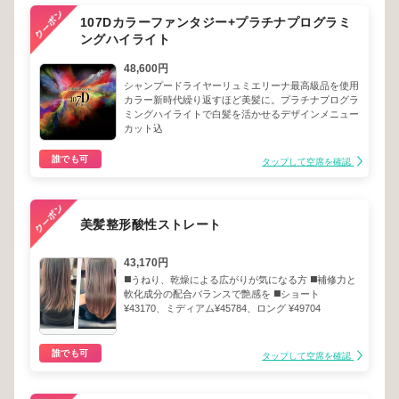
107Dカラーファンタジー+プラチナプログラミ
ングハイライト
48,600円
シャンプードライヤーリュミエリーナ最高級品を使用
カラー新時代繰り返すほど美髪に。プラチナプログラ
ミングハイライトで白髪を活かせるデザインメニュー
カット込
誰でも可
タップして空席を確認
美髪整形酸性ストレート
43,170円
◼️うねり、乾燥による広がりが気になる方 ◼️補修力と
軟化成分の配合バランスで艶感を ◼️ショート
¥43170、ミディアム¥45784、ロング ¥49704
誰でも可
タップして空席を確認