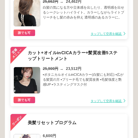
25,662円
→
24,462円
白髪の気になる方や立体感を出したり、透明感を出せ
るシークレットハイライト。カラーしながらライトブ
リーチをし髪の赤みを抑え 透明感のあるカラーに。
誰でも可
タップして空席を確認
カット+オイルinCICAカラー+髪質改善5ステ
ップトリートメント
25,900円
→
23,512円
▪️ボタニカルオイルinCICAカラー(白髪にも対応) ▪️広が
る髪質の方 ▪️ブリーチ毛でも髪質改善 ▪️毛髪強度と艶
感UP ▪️ラスティングマスク付
誰でも可
タップして空席を確認
美髪リセットプログラム
6,600円