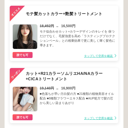
モテ髪カットカラー+艶髪トリートメント
18,492円
→
16,500円
モテ似合わせカット+カラーデザインのキレイを 保つ
だけでなく、毛髪強度を高め「ラスティングプロテク
ションベール」との相乗効果で更に美しく輝く髪色に
導きます。
誰でも可
タップして空席を確認
カット+R21カラーソムリエHA/NAカラー
+CICAトリートメント
19,140円
→
16,900円
■色落ちが早い方白髪の方 ■21種類の植物美容オイル
配合 ■8種類フラワーエキス配合 ■AUP処方で髪の芯
から美しい染まりあがり
誰でも可
タップして空席を確認