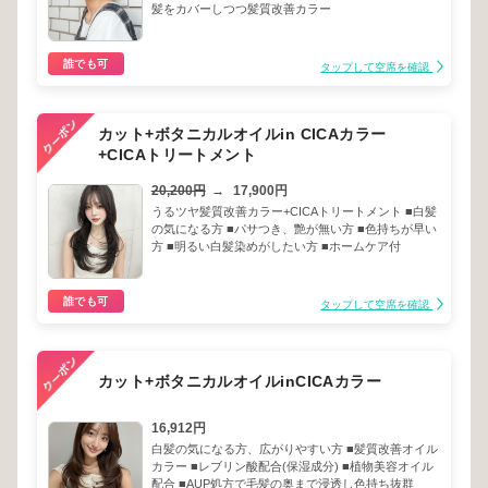
髪をカバーしつつ髪質改善カラー
誰でも可
タップして空席を確認
カット+ボタニカルオイルin CICAカラー
+CICAトリートメント
20,200円
→
17,900円
うるツヤ髪質改善カラー+CICAトリートメント ■白髪
の気になる方 ■パサつき、艶が無い方 ■色持ちが早い
方 ■明るい白髪染めがしたい方 ■ホームケア付
誰でも可
タップして空席を確認
カット+ボタニカルオイルinCICAカラー
16,912円
白髪の気になる方、広がりやすい方 ■髪質改善オイル
カラー ■レブリン酸配合(保湿成分) ■植物美容オイル
配合 ■AUP処方で毛髪の奥まで浸透し色持ち抜群