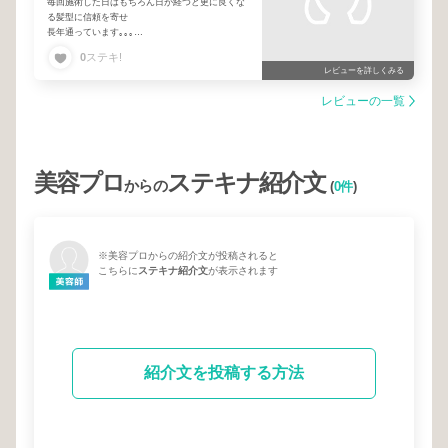
毎回施術した日はもちろん日が経つと更に良くな
る髪型に信頼を寄せ
長年通っています｡｡｡
いつも本当にありがとう😊
0
ステキ!
レビューを詳しくみる
レビューの一覧
美容プロ
ステキナ紹介文
からの
(
0件
)
※美容プロからの紹介文が投稿されると
こちらに
ステキナ紹介文
が表示されます
紹介文を投稿する方法