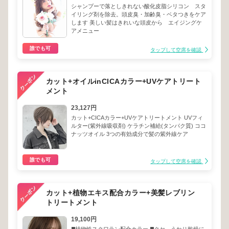
シャンプーで落としきれない酸化皮脂シリコン スタ
イリング剤を除去。頭皮臭・加齢臭・ベタつきをケア
します 美しい髪はきれいな頭皮から エイジングケ
アメニュー
誰でも可
タップして空席を確認
カット+オイルinCICAカラー+UVケアトリート
メント
23,127円
カット+CICAカラー+UVケアトリートメント UVフィ
ルター(紫外線吸収剤) ケラチン補給(タンパク質) ココ
ナッツオイル 3つの有効成分で髪の紫外線ケア
誰でも可
タップして空席を確認
カット+植物エキス配合カラー+美髪レブリン
トリートメント
19,100円