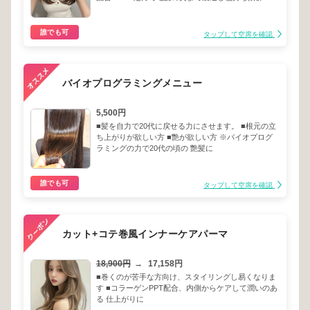
誰でも可
タップして空席を確認
バイオプログラミングメニュー
5,500円
■髪を自力で20代に戻せる力にさせます。 ■根元の立
ち上がりが欲しい方 ■艶が欲しい方 ※バイオプログ
ラミングの力で20代の頃の 艶髪に
誰でも可
タップして空席を確認
カット+コテ巻風インナーケアパーマ
18,900円
→
17,158円
■巻くのが苦手な方向け、スタイリングし易くなりま
す ■コラーゲンPPT配合、内側からケアして潤いのあ
る 仕上がりに