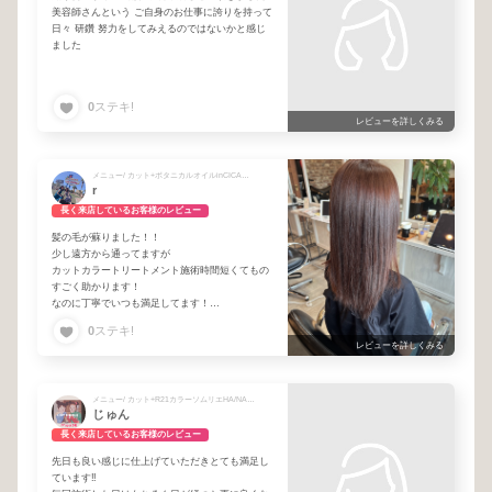
美容師さんという ご自身のお仕事に誇りを持って
日々 研鑽 努力をしてみえるのではないかと感じ
ました
0
ステキ!
レビューを詳しくみる
メニュー/ カット+ボタニカルオイルinCICAカラー
r
長く来店しているお客様のレビュー
髪の毛が蘇りました！！
少し遠方から通ってますが
カットカラートリートメント施術時間短くてもの
すごく助かります！
なのに丁寧でいつも満足してます！
ありがとうございます！
0
ステキ!
レビューを詳しくみる
メニュー/ カット+R21カラーソムリエHA/NAカラー+CICAトリートメント
じゅん
長く来店しているお客様のレビュー
先日も良い感じに仕上げていただきとても満足し
ています‼︎