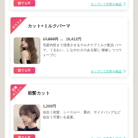
誰でも可
タップして空席を確認
カット+ミルクパーマ
17,800円
→
16,412円
毛髪内部まで浸透させるマルチケアミルク配合 パー
マ。うるおい、しなやかさのある髪に 補修しつつウ
ェーブに
誰でも可
タップして空席を確認
前髪カット
1,200円
似合う前髪、シースルー、重め、サイドバングなど
似合う可愛いを提案。
誰でも可