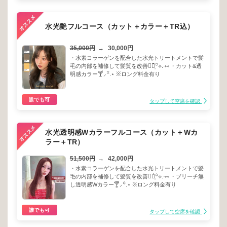
水光艶フルコース（カット＋カラー＋TR込）
35,000円
→
30,000円
・水素コラーゲンを配合した水光トリートメントで髪
毛の内部を補修して髪質を改善☾⃝໋᷂꙳⟡.·⑅ ・カット&透
明感カラー🍸⸝꙳.⋆ ※ロング料金有り
誰でも可
タップして空席を確認
水光透明感Wカラーフルコース（カット＋Wカ
ラー＋TR）
51,500円
→
42,000円
・水素コラーゲンを配合した水光トリートメントで髪
毛の内部を補修して髪質を改善☾⃝໋᷂꙳⟡.·⑅ ・ブリーチ無
し透明感Wカラー🍸⸝꙳.⋆ ※ロング料金有り
誰でも可
タップして空席を確認