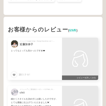
お客様からのレビュー
(
69件
)
メニュー/ super long + Bang+faceline cut + maintenance cut（整える程度） + シャンプーブロー + Design cut + Glow color※カットなしの場合シャンプーブローもご選択ください
近藤加奈子
とってもとっても良かったです🎀❤️
10
ステキ!
レビューを詳しくみる
メニュー/ 🏷️ご新規様クーポン + CUT➕H₂ Signature Treatment
chii
細かくスタイルを決めずにお願いしたのですが、
とても素敵に仕上げていただきました💓
周りの人にも好評でとっても嬉しいです☺️