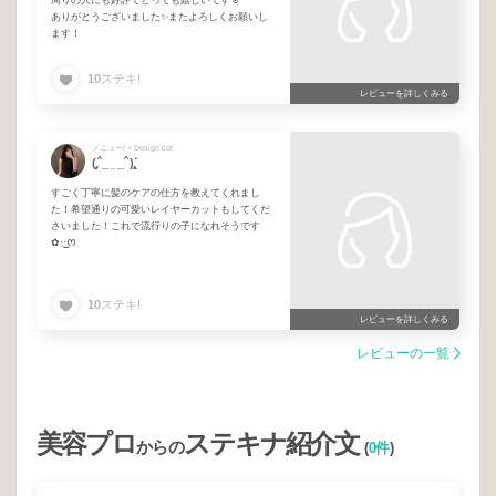
ありがとうございました✨またよろしくお願いし
ます！
10
ステキ!
レビューを詳しくみる
メニュー/ + Design cut
(̨̡ˆ_ ̫ _ˆ)̧̢ᐝ
すごく丁寧に髪のケアの仕方を教えてくれまし
た！希望通りの可愛いレイヤーカットもしてくだ
さいました！これで流行りの子になれそうです
✿·͜·ᰔ
10
ステキ!
レビューを詳しくみる
レビューの一覧
美容プロ
ステキナ紹介文
からの
(
0件
)