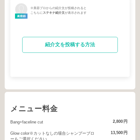
※美容プロからの紹介文が投稿されると
こちらに
ステキナ紹介文
が表示されます
紹介文を投稿する方法
メニュー料金
2,800
円
Bang+faceline cut
13,500
円
Glow color※カットなしの場合シャンプーブロ
ーもご選択ください