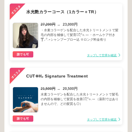
水光艶カラーコース（1カラー＋TR）
27,200円
→
23,000円
・水素コラーゲンを配合した水光トリートメントで髪
毛の内部を補修して髪育☾⃝໋᷂꙳⟡.·⑅ ・ホームケア付き
🍸⸝꙳.⋆シャンプーブロー込 ※ロング料金有り
誰でも可
タップして空席を確認
CUT➕H₂ Signature Treatment
21,500円
→
20,500円
水素コラーゲンを配合した水光トリートメントで髪毛
の内部を補修して髪質を改善☾⃝໋᷂꙳⟡.·⑅ （薬剤ではあり
ませんので、どの髪質も◎）
誰でも可
タップして空席を確認