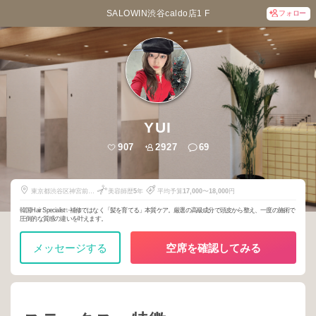
SALOWIN渋谷caldo店1 F
フォロー
YUI
907
2927
69
東京都渋谷区神宮前6-
美容師歴
5
年
平均予算
17,000
〜
18,000
円
24-4
韓国Hair Specialist✨補修ではなく「髪を育てる」本質ケア。厳選の高級成分で頭皮から整え、一度の施術で
圧倒的な質感の違いを叶えます。
メッセージする
空席を確認してみる