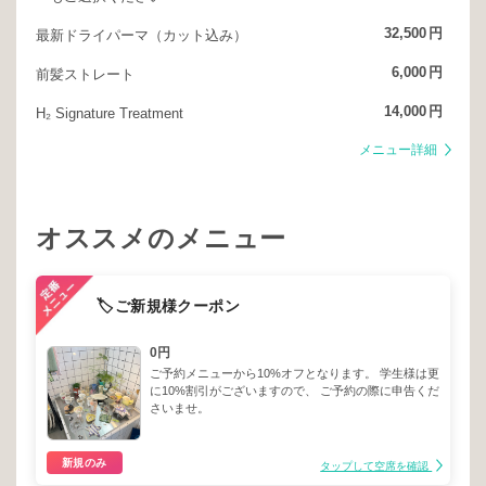
32,500
円
最新ドライパーマ（カット込み）
6,000
円
前髪ストレート
14,000
円
H₂ Signature Treatment
メニュー詳細
オススメのメニュー
🏷️ご新規様クーポン
0円
ご予約メニューから10%オフとなります。 学生様は更
に10%割引がございますので、 ご予約の際に申告くだ
さいませ。
新規のみ
タップして空席を確認