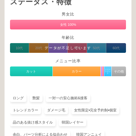
ステータス・特徴
男女比
女性 100%
年齢比
データが不足しています
10代
20代
30代
40代
50代
60代
メニュー比率
トリー
カット
カラー
その他
トメン
ト
ロング
艶髪
一対一の安心施術&接客
トレンドカラー
ダメージ毛
女性限定•完全予約制•個室
品のある抜け感スタイル
韓国レイヤー
余白、パーツ分析による似合わせ
韓国アンニュイ