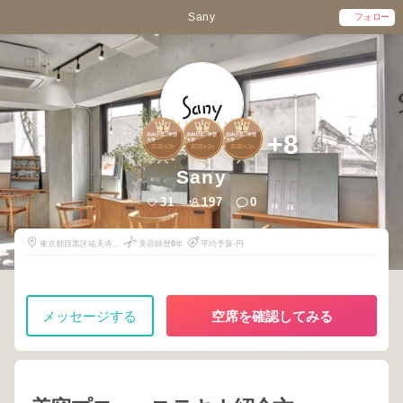
Sany
フォロー
1
1
1
+8
自由が丘・学芸
自由が丘・学芸
自由が丘・学芸
大学
大学
大学
2026
3
2026
2
2026
1
年
月
年
月
年
月
Sany
31
197
0
東京都目黒区祐天寺1-
美容師歴
0
年
平均予算-円
22-2
メッセージする
空席を確認してみる