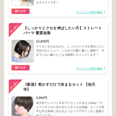
もオススメです！
誰でも可
タップして空席を確認
【しっかりとクセを伸ばしたい方】ストレート
パーマ 髪質改善
22,000円
アイロンを入れながら、しっかりとクセを伸ばしたい
方向けのメニュー。こだわりの髪に優しい薬剤で、今
までにない触りたくなる髪質にチェンジします！
誰でも可
タップして空席を確認
《新規》乾かすだけで決まるカット 【祐天
寺】
5,980円
祐天寺でショート＆ボブにカットするならSany！ラ
イフスタイルに合わせたスタイルは勿論、セットが苦
手な方も簡単に決まるようなヘアデザインをご提案さ
せてください！