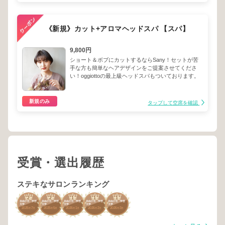
《新規》カット+アロマヘッドスパ 【スパ】
9,800円
ショート＆ボブにカットするならSany！セットが苦
手な方も簡単なヘアデザインをご提案させてくださ
い！oggiottoの最上級ヘッドスパもついております。
新規のみ
タップして空席を確認
受賞・選出履歴
ステキなサロンランキング
2
2
1
1
1
自由が丘・学芸
自由が丘・学芸
自由が丘・学芸
自由が丘・学芸
自由が丘・学芸
大学
大学
大学
大学
大学
2025
7
2025
5
2026
1
2026
2
2026
3
年
月
年
月
年
月
年
月
年
月