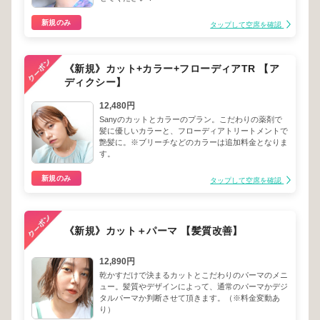
新規のみ
タップして空席を確認
《新規》カット+カラー+フローディアTR 【ア
ディクシー】
12,480円
Sanyのカットとカラーのプラン。こだわりの薬剤で
髪に優しいカラーと、フローディアトリートメントで
艶髪に。※ブリーチなどのカラーは追加料金となりま
す。
新規のみ
タップして空席を確認
《新規》カット＋パーマ 【髪質改善】
12,890円
乾かすだけで決まるカットとこだわりのパーマのメニ
ュー。髪質やデザインによって、通常のパーマかデジ
タルパーマか判断させて頂きます。（※料金変動あ
り）