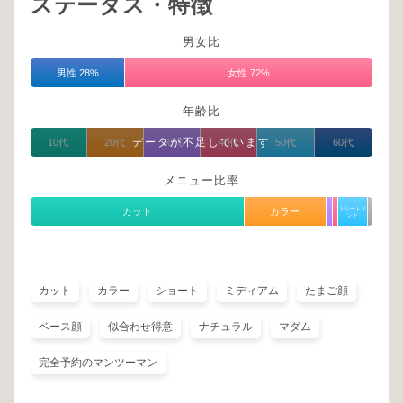
ステータス・特徴
男女比
男性 28%
女性 72%
年齢比
データが不足しています
10代
20代
30代
40代
50代
60代
メニュー比率
トリートメ
カット
カラー
ント
カット
カラー
ショート
ミディアム
たまご顔
ベース顔
似合わせ得意
ナチュラル
マダム
完全予約のマンツーマン