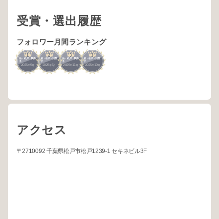
受賞・選出履歴
フォロワー月間ランキング
1
2
3
3
柏・松戸・我孫
柏・松戸・我孫
柏・松戸・我孫
柏・松戸・我孫
子
子
子
子
2025
5
2025
6
2025
11
2025
10
年
月
年
月
年
月
年
月
アクセス
〒2710092 千葉県松戸市松戸1239-1 セキネビル3F