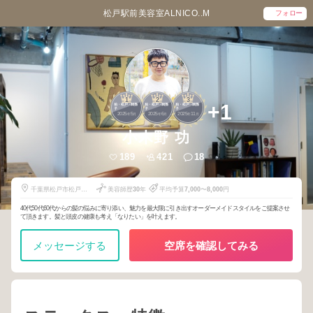
松戸駅前美容室ALNICO..M
フォロー
1
2
3
+1
柏・松戸・我孫
柏・松戸・我孫
柏・松戸・我孫
子
子
子
2025
5
2025
6
2025
11
年
月
年
月
年
月
小木野 功
189
421
18
千葉県松戸市松戸
美容師歴
30
年
平均予算
7,000
〜
8,000
円
1239-1
40代50代60代からの髪の悩みに寄り添い、魅力を最大限に引き出すオーダーメイドスタイルをご提案させ
て頂きます。髪と頭皮の健康も考え「なりたい」を叶えます。
メッセージする
空席を確認してみる