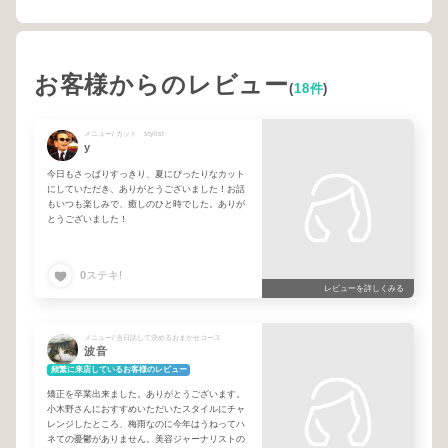
お客様からのレビュー
(
18件
)
メニュー/ カット stylist
y
今日もさっぱりすっきり、夏にぴったりなカット
にしていただき、ありがとうございました！お話
もいつも楽しみで、癒しのひと時でした。ありが
とうございました！
0
ステキ!
レビューを詳しくみる
メニュー/ 当日話して決めるおまかせコース
波音
頻繁に来店しているお客様のレビュー
矯正を卒業出来ました。ありがとうございます。
小木野さんにおすすめいただいたスタイルにチャ
レンジしたところ、梅雨なのに今年はうねってハ
ネての憂鬱がありません。美容ジャーナリストの