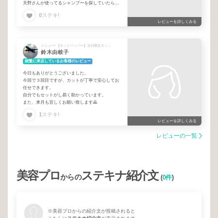
天野さんが使ってるシャンプーを探していたら、
こちらの美容室で買えました。あうタイプのを選
0
ステキ!
んでいただけたので、カットとシャンプーで手間
レビューを詳しくみる
要らずでまとまってくれて嬉しいです。
メニュー/ 【ホットペッパー】当日限定カットカラートリートメント
鈴木由岐子
頻繁に来店しているお客様のレビュー
今日もありがとうございました。
今回で３回目ですが、カットが丁寧で安心してお
任せできます。
自分でもセットがし易く助かっています。
また、来月も宜しくお願い致します🙇
1
ステキ!
レビューを詳しくみる
レビューの一覧
美容プロ
ステキナ紹介文
からの
(
0件
)
※美容プロからの紹介文が投稿されると