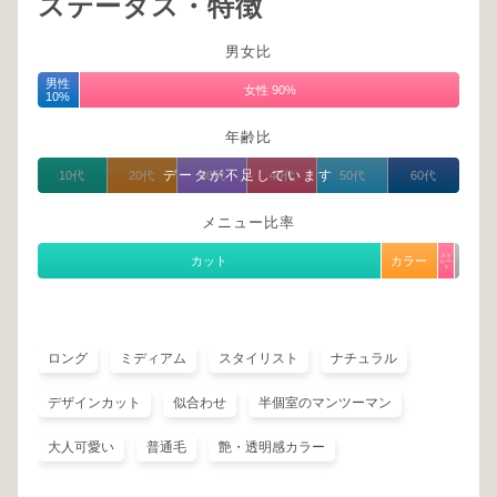
ステータス・特徴
男女比
男性
女性 90%
10%
年齢比
データが不足しています
10代
20代
30代
40代
50代
60代
メニュー比率
スト
カット
カラー
レー
ト
ロング
ミディアム
スタイリスト
ナチュラル
デザインカット
似合わせ
半個室のマンツーマン
大人可愛い
普通毛
艶・透明感カラー