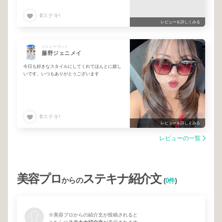
0
ステキ!
レビューを詳しくみる
メニュー/ カット
藤野ジェニメイ
今日も好きなスタイルにしてくれてほんとに嬉し
いです。いつもありがとうございます
0
ステキ!
レビューを詳しくみる
レビューの一覧
美容プロ
ステキナ紹介文
からの
(
0件
)
※美容プロからの紹介文が投稿されると