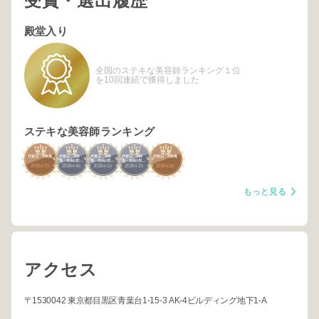
受賞・選出履歴
殿堂入り
全国のステキな美容師ランキング１位
を10回連続で獲得しました
ステキな美容師ランキング
3
3
3
3
3
代官山・中目黒
代官山・中目
代官山・中目
代官山・中目
代官山・中目黒
黒・自由が丘・
黒・自由が丘・
黒・自由が丘・
2025
7
2026
4
2026
1
2026
2
2026
3
武蔵小杉・学大
武蔵小杉・学大
武蔵小杉・学大
年
月
年
月
年
月
年
月
年
月
もっと見る
アクセス
〒1530042 東京都目黒区青葉台1-15-3 AK-4ビルディング地下1-A