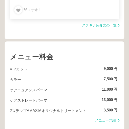
とより彼の魅力に気づいて頂けると思います！
ベリーショート
ショートボブ
メンズショート
36
ステキ!
タイトショート
ショートマッシュ
ツーブロックショート
ステキナ紹介文の一覧
メニュー料金
9,000
円
VIPカット
7,500
円
カラー
11,000
円
ケアニュアンスパーマ
16,000
円
ケアストレートパーマ
3,500
円
2ステップAMASIAオリジナルトリートメント
メニュー詳細