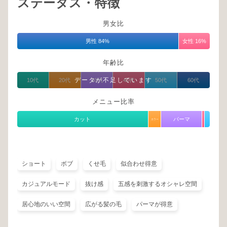
ステータス・特徴
男女比
男性 84%
女性 16%
年齢比
データが不足しています
10代
20代
30代
40代
50代
60代
メニュー比率
カット
パーマ
カラー
ショート
ボブ
くせ毛
似合わせ得意
カジュアルモード
抜け感
五感を刺激するオシャレ空間
居心地のいい空間
広がる髪の毛
パーマが得意