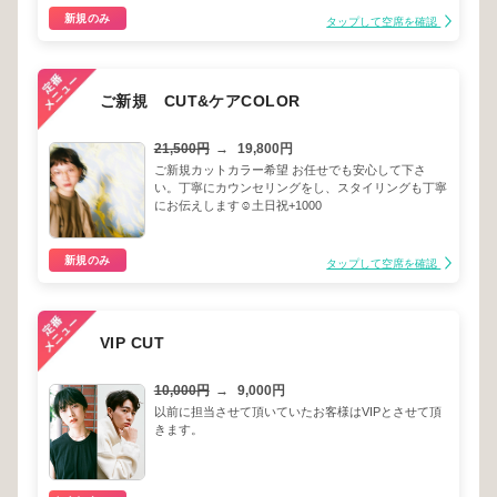
新規のみ
タップして空席を確認
ご新規 CUT&ケアCOLOR
21,500円
→
19,800円
ご新規カットカラー希望 お任せでも安心して下さ
い。丁寧にカウンセリングをし、スタイリングも丁寧
にお伝えします☺︎土日祝+1000
新規のみ
タップして空席を確認
VIP CUT
10,000円
→
9,000円
以前に担当させて頂いていたお客様はVIPとさせて頂
きます。