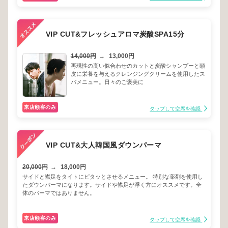
VIP CUT&フレッシュアロマ炭酸SPA15分
14,000円
→
13,000円
再現性の高い似合わせのカットと炭酸シャンプーと頭
皮に栄養を与えるクレンジングクリームを使用したス
パメニュー。日々のご褒美に
来店顧客のみ
タップして空席を確認
VIP CUT&大人韓国風ダウンパーマ
20,000円
→
18,000円
サイドと襟足をタイトにピタッとさせるメニュー。 特別な薬剤を使用し
たダウンパーマになります。サイドや襟足が浮く方にオススメです。全
体のパーマではありません。
来店顧客のみ
タップして空席を確認