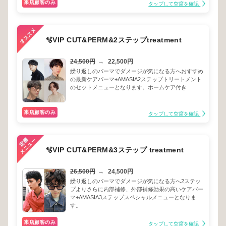
来店顧客のみ
タップして空席を確認
🫧VIP CUT&PERM&2ステップtreatment
24,500円
→
22,500円
繰り返しのパーマでダメージが気になる方へおすすめ
の最新ケアパーマ+AMASIA2ステップトリートメント
のセットメニューとなります。ホームケア付き
来店顧客のみ
タップして空席を確認
🫧VIP CUT&PERM&3ステップ treatment
26,500円
→
24,500円
繰り返しのパーマでダメージが気になる方へ2ステッ
プよりさらに内部補修、外部補修効果の高いケアパー
マ+AMASIA3ステップスペシャルメニューとなりま
す。
来店顧客のみ
タップして空席を確認