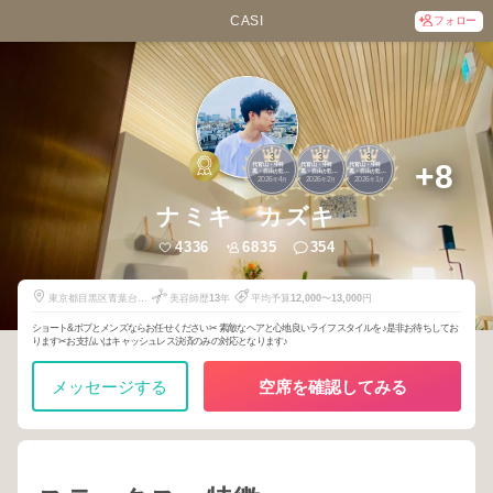
CASI
フォロー
3
3
3
+8
代官山・中目
代官山・中目
代官山・中目
黒・自由が丘・
黒・自由が丘・
黒・自由が丘・
2026
4
2026
2
2026
1
武蔵小杉・学大
武蔵小杉・学大
武蔵小杉・学大
年
月
年
月
年
月
ナミキ カズキ
4336
6835
354
東京都目黒区青葉台1-
美容師歴
13
年
平均予算
12,000
〜
13,000
円
15-3
ショート&ボブとメンズならお任せください✂︎ 素敵なヘアと心地良いライフスタイルを♪是非お待ちしてお
ります✂︎お支払いはキャッシュレス決済のみの対応となります♪
メッセージする
空席を確認してみる