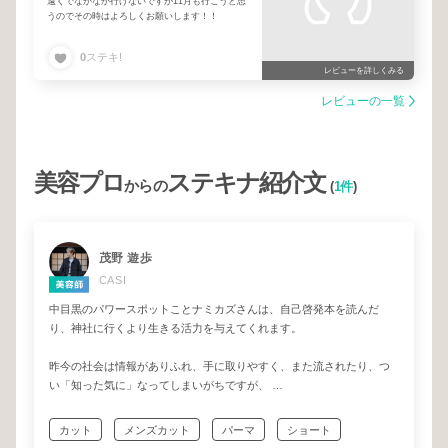
遠くでなかなか行けないですが11月も行こうと思
うのでその時はよろしくお願いします！！
0
ステキ!
レビューを詳しくみる
レビューの一覧
美容プロ
ステキナ紹介文
からの
(
1件
)
茂野 遊歩
CASI
中目黒のパワースポットことナミカズさんは、自己啓発本を読んだ
り、神社に行くより生きる活力を与えてくれます。
昨今の社会は情報がありふれ、手に取りやすく、また流されたり、つ
い「知った気に」なってしまいがちですが、
ナミカズさんは分からない事は経験してみないと嫌な性分らしく、会
って話すと経験から得た「生きた情報」を提供してくれます。
カット
メンズカット
パーマ
ショート
たまに抜け作君な所がありますが、そこもチャーミングと捉えてみる