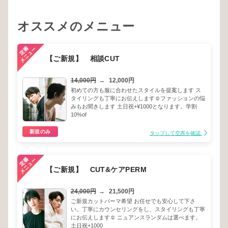
オススメのメニュー
【ご新規】 相談CUT
14,000円
→
12,000円
初めての方も服に合わせたスタイルを提案します ス
タイリングも丁寧にお伝えします☺︎ファッションの悩
みもお聞きします 土日祝+¥1000となります。学割
10%of
新規のみ
タップして空席を確認
【ご新規】 CUT&ケアPERM
24,000円
→
21,500円
ご新規カットパーマ希望 お任せでも安心して下さ
い。丁寧にカウンセリングをし、スタイリングも丁寧
にお伝えします☺︎ ニュアンスランダムは選べます。
土日祝+1000