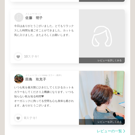
メニュー/ カット
佐藤 明子
今日はありがとうございました。とてもリラック
スした時間を過ごすことができました。カットも
気に入りました。またよろしくお願いします。
10
ステキ!
レビューを詳しくみる
メニュー/ カット+oway カラー（根本）
田島 玖充子
いつも私を最大限にひきだしてくださるカット＆
カラーをしてくださり上機嫌になります。いつも
知らない私を知る時間💖
オーガニックに拘ってる空間も心も身体も癒され
ます。ありがとうございます。
0
ステキ!
レビューを詳しくみる
レビューの一覧