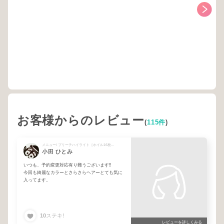
お客様からのレビュー
(
115件
)
メニュー/ ブリーチハイライト［ホイル16枚〜］ + oway全体カラー
小田 ひとみ
いつも、予約変更対応有り難うございます‼️
今回も綺麗なカラーとさらさらヘアーとても気に
入ってます。
10
ステキ!
レビューを詳しくみる