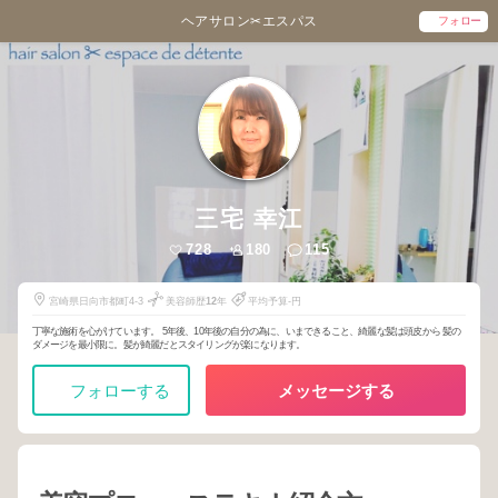
ヘアサロン✂︎エスパス
フォロー
三宅 幸江
728
180
115
宮崎県日向市都町4-3
美容師歴
12
年
平均予算-円
丁寧な施術を心がけています。 5年後、10年後の自分の為に、いまできること、綺麗な髪は頭皮から 髪の
ダメージを最小限に。髪が綺麗だとスタイリングが楽になります。
フォローする
メッセージする