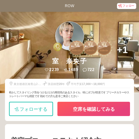
ROW
フォロー
2
3
3
+1
青山・外苑前
青山・外苑前
青山・外苑前
2025
12
2026
7
2026
5
年
月
年
月
年
月
室 奈央子
2239
1489
722
東京都港区南青山2-7-
美容師歴
20
年
平均予算
17,000
〜
18,000
円
24
乾かしてスタイリング剤をつけるだけの再現性のあるスタイル、特にボブが得意です ブリーチカラーやス
トレートパーマも得意です 初めての方も是非ご来店ください
フォローする
空席を確認してみる