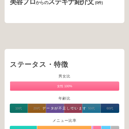
美容プロ
ステキナ紹介文
からの
(0件)
ステータス・特徴
男女比
男
性
女性 100%
0%
年齢比
データが不足しています
10代
20代
30代
40代
50代
60代
メニュー比率