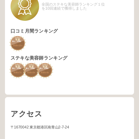
全国のステキな美容師ランキング１位
を10回連続で獲得しました
口コミ月間ランキング
2
青山・外苑前
2025
12
年
月
ステキな美容師ランキング
3
3
3
青山・外苑前
青山・外苑前
青山・外苑前
2026
7
2026
5
2026
4
年
月
年
月
年
月
アクセス
〒1670042 東京都港区南青山2-7-24