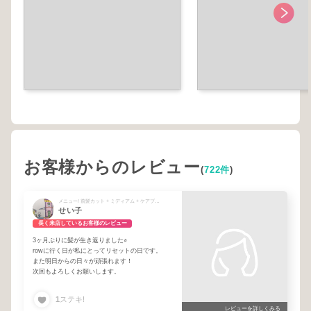
お客様からのレビュー
(
722件
)
メニュー/ 前髪カット + ミディアム + ケアブリーチ＋カラー(レングス料金別) + カット(シャンプーブロー込) + シャンプーブロー
せい子
長く来店しているお客様のレビュー
3ヶ月ぶりに髪が生き返りました⭐︎
rowに行く日が私にとってリセットの日です。
また明日からの日々が頑張れます！
次回もよろしくお願いします。
1
ステキ!
レビューを詳しくみる