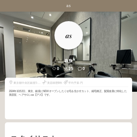
as
as
0
25
0
東京都中央区銀座5-
美容師歴
0
年
平均予算-円
12-6
2024年10月2日、東京、銀座にNEWオープンしたくせ毛を生かすカット、縮毛矯正、髪質改善に特化した
美容室、ヘアサロンas【アズ】です。