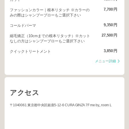
7,700
円
ファッションカラー｜根本リタッチ ※カラーの
みの際はシャンプーブローもご選択下さい
9,350
円
コールドパーマ
27,500
円
縮毛矯正（10cmまでの根本リタッチ）※カット
なしの方はシャンプーブローもご選択下さい
3,850
円
クイックトリートメント
メニュー詳細
アクセス
〒1040061 東京都中央区銀座5-12-6 CURA GINZA 7F me by,, room L