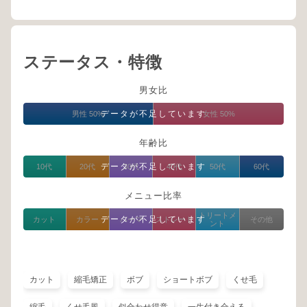
ステータス・特徴
男女比
データが不足しています
男性 50%
女性 50%
年齢比
データが不足しています
10代
20代
30代
40代
50代
60代
メニュー比率
トリートメ
データが不足しています
カット
カラー
パーマ
ストレート
その他
ント
カット
縮毛矯正
ボブ
ショートボブ
くせ毛